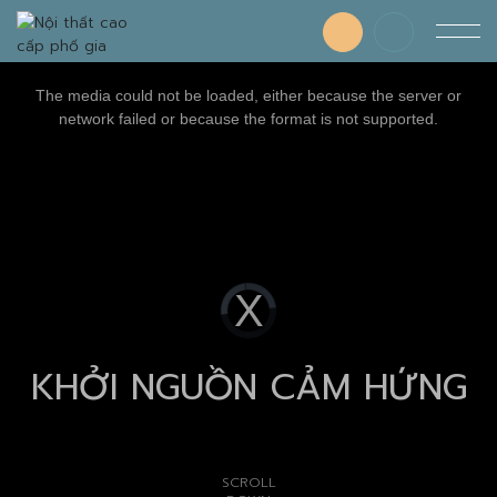
This
is
a
The media could not be loaded, either because the server or
modal
window.
network failed or because the format is not supported.
Video
Player
is
loading.
KHỞI NGUỒN CẢM HỨNG
SCROLL