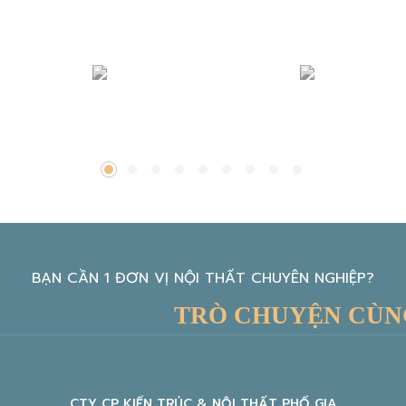
BẠN CẦN 1 ĐƠN VỊ NỘI THẤT CHUYÊN NGHIỆP?
TRÒ CHUYỆN CÙNG KIẾN
CTY CP KIẾN TRÚC & NỘI THẤT PHỐ GIA