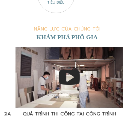
TIÊU BIỂU
NĂNG LỰC CỦA CHÚNG TÔI
KHÁM PHÁ PHỐ GIA
̀NH
TRẢI NGHIỆM KHÁCH HÀNG PHỐ GIA