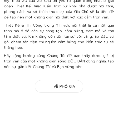
mỹ, thoả GU của Gia Chủ thì yếu tố quan trọng nhất là giai
đoạn Thiết Kế. Việc Kiến Trúc Sư khai phá được nội tâm,
phong cách và sở thích thực sự của Gia Chủ sẽ là tiền đề
để tạo nên một không gian nội thất với xúc cảm trọn vẹn.
Thiết Kế & Thi Công trong lĩnh vực nội thất là cả một quá
trình mà ở đó cần sự sáng tạo, cảm hứng, đam mê và tận
tâm thật sự. Khi không còn tồn tại sự vội vàng, áp đặt, sự
gói ghém tằn tiện…thì nguồn cảm hứng cho kiến trúc sư sẽ
thăng hoa.
Hãy cộng hưởng cùng Chúng Tôi để bạn thấy được giá trị
trọn vẹn của một không gian sống ĐỘC BẢN đúng nghĩa, tạo
nên sự gắn kết Chúng Tôi và Bạn vững bền.
VỀ PHỐ GIA