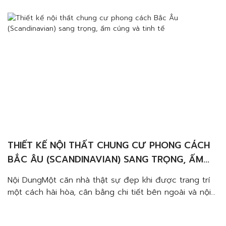
THIẾT KẾ NỘI THẤT CHUNG CƯ PHONG CÁCH
BẮC ÂU (SCANDINAVIAN) SANG TRỌNG, ẤM
CÚNG VÀ TINH TẾ
Nội DungMột căn nhà thật sự đẹp khi được trang trí
một cách hài hòa, cân bằng chi tiết bên ngoài và nội
thất bên trong. Lưu ý khi lựa chọn nội thất phải chú ý
tạo điểm nhấn đặc sắc, nổi bật.Đảm bảo tính hài