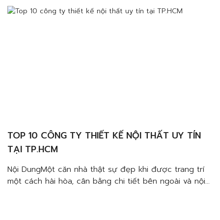
hòaTạo điểm nhấn màu sắc, hoa vănĐảm bảo cân […]
TOP 10 CÔNG TY THIẾT KẾ NỘI THẤT UY TÍN
TẠI TP.HCM
Nội DungMột căn nhà thật sự đẹp khi được trang trí
một cách hài hòa, cân bằng chi tiết bên ngoài và nội
thất bên trong. Lưu ý khi lựa chọn nội thất phải chú ý
tạo điểm nhấn đặc sắc, nổi bật.Đảm bảo tính hài
hòaTạo điểm nhấn màu sắc, hoa vănĐảm bảo cân […]