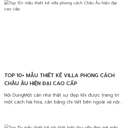
TOP 10+ MẪU THIẾT KẾ VILLA PHONG CÁCH
CHÂU ÂU HIỆN ĐẠI CAO CẤP
Nội DungMột căn nhà thật sự đẹp khi được trang trí
một cách hài hòa, cân bằng chi tiết bên ngoài và nội
thất bên trong. Lưu ý khi lựa chọn nội thất phải chú ý
tạo điểm nhấn đặc sắc, nổi bật.Đảm bảo tính hài
hòaTạo điểm nhấn màu sắc, hoa vănĐảm bảo cân […]