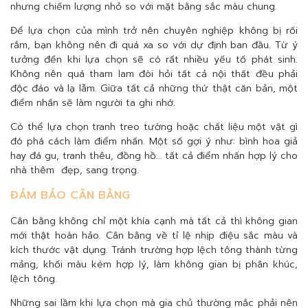
nhưng chiếm lượng nhỏ so với mặt bằng sắc màu chung.
Để lựa chọn của mình trở nên chuyên nghiệp không bị rối
rắm, bạn không nên đi quá xa so với dự định ban đầu. Từ ý
tưởng đến khi lựa chọn sẽ có rất nhiều yếu tố phát sinh.
Không nên quá tham lam đòi hỏi tất cả nội thất đều phải
độc đáo và lạ lẫm. Giữa tất cả những thứ thật căn bản, một
điểm nhấn sẽ làm người ta ghi nhớ.
Có thể lựa chọn tranh treo tường hoặc chất liệu một vật gì
đó phá cách làm điểm nhấn. Một số gợi ý như: bình hoa giả
hay đá gu, tranh thêu, đồng hồ… tất cả điểm nhấn hợp lý cho
nhà thêm đẹp, sang trọng.
ĐẢM BẢO CÂN BẰNG
Cân bằng không chỉ một khía cạnh mà tất cả thì không gian
mới thật hoàn hảo. Cân bằng về tỉ lệ nhịp điệu sắc màu và
kích thước vật dụng. Tránh trường hợp lệch tông thành từng
mảng, khối màu kém hợp lý, làm không gian bị phân khúc,
lệch tông.
Những sai lầm khi lựa chọn mà gia chủ thường mắc phải nên