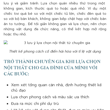
lưu ý và giảm tránh. Lựa chọn quán nhiều thứ trong một
không gian, kích thước quá to hoặc quá nhỏ. Ví dụ: một
chiếc tivi quá bé so với một chiếc tủ lớn, chiếc đèn quá to
so với bộ bàn khách, không gian bếp chật hẹp với chiếc bàn
ăn to tướng… Để tối giản không gian và lựa chọn, nên chọn
những vật dụng đa chức năng, có thể kết hợp mở rộng
hoặc thu nhỏ.
Thiết kế phong cách cổ điển hài hòa với tỉ lệ vật dụng
TRỞ THÀNH CHUYÊN GIA KHI LỰA CHỌN
NỘI THẤT CHO GIA ĐÌNH CỦA MÌNH VỚI
CÁC BƯỚC:
Xem xét tổng quan căn nhà, định hướng thiết kế
chủ đạo
Lựa chọn phong cách và màu sắc ưa thích
Đưa ra mức chi phí dự trù