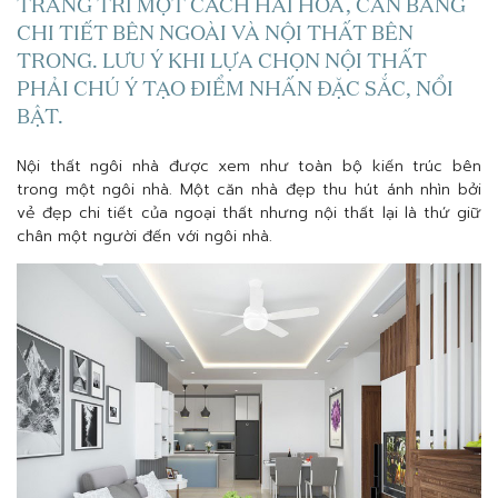
TRANG TRÍ MỘT CÁCH HÀI HÒA, CÂN BẰNG
CHI TIẾT BÊN NGOÀI VÀ NỘI THẤT BÊN
TRONG. LƯU Ý KHI LỰA CHỌN NỘI THẤT
PHẢI CHÚ Ý TẠO ĐIỂM NHẤN ĐẶC SẮC, NỔI
BẬT.
Nội thất ngôi nhà được xem như toàn bộ kiến trúc bên
trong một ngôi nhà. Một căn nhà đẹp thu hút ánh nhìn bởi
vẻ đẹp chi tiết của ngoại thất nhưng nội thất lại là thứ giữ
chân một người đến với ngôi nhà.