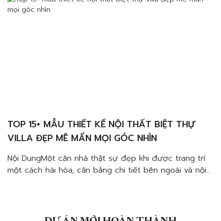
TOP 15+ MẪU THIẾT KẾ NỘI THẤT BIỆT THỰ
VILLA ĐẸP MÊ MẨN MỌI GÓC NHÌN
Nội DungMột căn nhà thật sự đẹp khi được trang trí
một cách hài hòa, cân bằng chi tiết bên ngoài và nội
thất bên trong. Lưu ý khi lựa chọn nội thất phải chú ý
tạo điểm nhấn đặc sắc, nổi bật.Đảm bảo tính hài
hòaTạo điểm nhấn màu sắc, hoa vănĐảm bảo cân […]