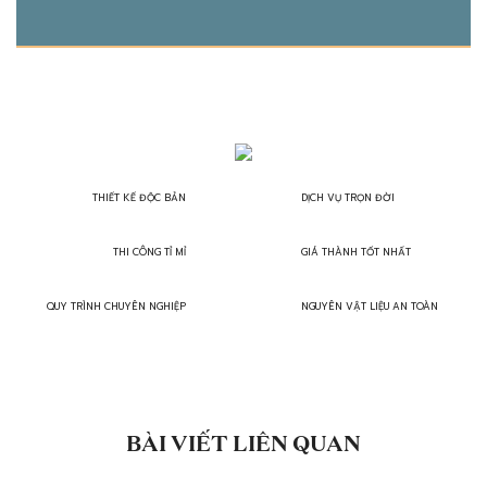
THIẾT KẾ ĐỘC BẢN
DỊCH VỤ TRỌN ĐỜI
THI CÔNG TỈ MỈ
GIÁ THÀNH TỐT NHẤT
QUY TRÌNH CHUYÊN NGHIỆP
NGUYÊN VẬT LIỆU AN TOÀN
BÀI VIẾT LIÊN QUAN