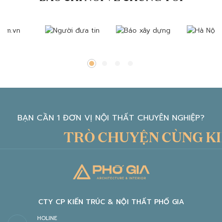
BẠN CẦN 1 ĐƠN VỊ NỘI THẤT CHUYÊN NGHIỆP?
TRÒ CHUYỆN CÙNG KIẾN
CTY CP KIẾN TRÚC & NỘI THẤT PHỐ GIA
HOLINE