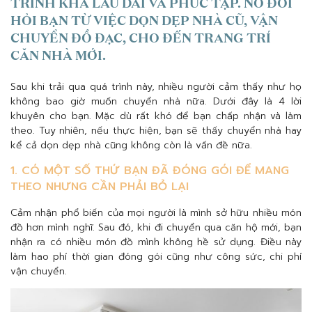
TRÌNH KHÁ LÂU DÀI VÀ PHỨC TẠP. NÓ ĐÒI
HỎI BẠN TỪ VIỆC DỌN DẸP NHÀ CŨ, VẬN
CHUYỂN ĐỒ ĐẠC, CHO ĐẾN TRANG TRÍ
CĂN NHÀ MỚI.
Sau khi trải qua quá trình này, nhiều người cảm thấy như họ
không bao giờ muốn chuyển nhà nữa. Dưới đây là 4 lời
khuyên cho bạn. Mặc dù rất khó để bạn chấp nhận và làm
theo. Tuy nhiên, nếu thực hiện, bạn sẽ thấy chuyển nhà hay
kể cả dọn dẹp nhà cũng không còn là vấn đề nữa.
1. CÓ MỘT SỐ THỨ BẠN ĐÃ ĐÓNG GÓI ĐỂ MANG
THEO NHƯNG CẦN PHẢI BỎ LẠI
Cảm nhận phổ biến của mọi người là mình sở hữu nhiều món
đồ hơn mình nghĩ. Sau đó, khi đi chuyển qua căn hộ mới, bạn
nhận ra có nhiều món đồ mình không hề sử dụng. Điều này
làm hao phí thời gian đóng gói cũng như công sức, chi phí
vận chuyển.