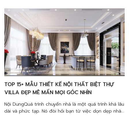
nhưng cần phải bỏ lại2. Một số khác […]
TOP 15+ MẪU THIẾT KẾ NỘI THẤT BIỆT THỰ
VILLA ĐẸP MÊ MẨN MỌI GÓC NHÌN
Nội DungQuá trình chuyển nhà là một quá trình khá lâu
dài và phức tạp. Nó đòi hỏi bạn từ việc dọn dẹp nhà
cũ, vận chuyển đồ đạc, cho đến trang trí căn nhà
mới.1. Có một số thứ bạn đã đóng gói để mang theo