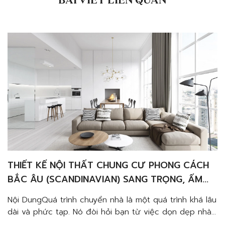
BÀI VIẾT LIÊN QUAN
THIẾT KẾ NỘI THẤT CHUNG CƯ PHONG CÁCH
BẮC ÂU (SCANDINAVIAN) SANG TRỌNG, ẤM
CÚNG VÀ TINH TẾ
Nội DungQuá trình chuyển nhà là một quá trình khá lâu
dài và phức tạp. Nó đòi hỏi bạn từ việc dọn dẹp nhà
cũ, vận chuyển đồ đạc, cho đến trang trí căn nhà