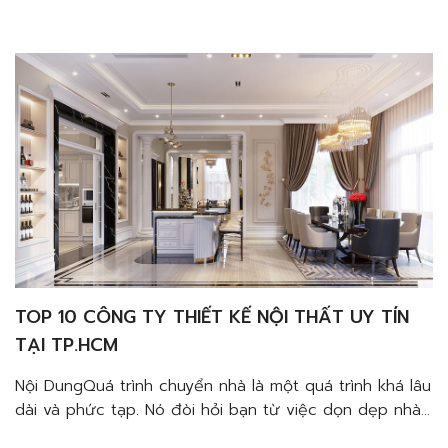
mới.1. Có một số thứ bạn đã đóng gói để mang theo
nhưng cần phải bỏ lại2. Một số khác […]
TOP 10 CÔNG TY THIẾT KẾ NỘI THẤT UY TÍN
TẠI TP.HCM
Nội DungQuá trình chuyển nhà là một quá trình khá lâu
dài và phức tạp. Nó đòi hỏi bạn từ việc dọn dẹp nhà
cũ, vận chuyển đồ đạc, cho đến trang trí căn nhà