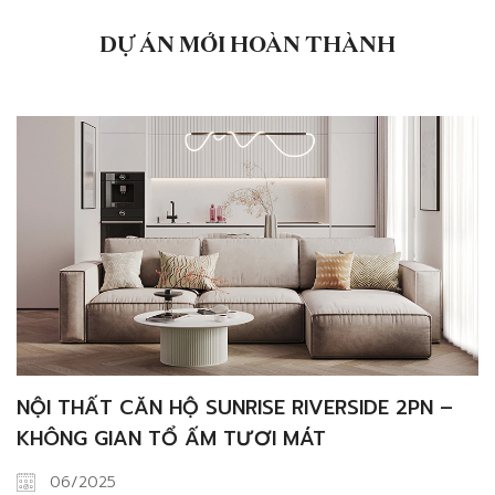
nhưng cần phải bỏ lại2. Một số khác […]
DỰ ÁN MỚI HOÀN THÀNH
NỘI THẤT CĂN HỘ SUNRISE RIVERSIDE 2PN –
KHÔNG GIAN TỔ ẤM TƯƠI MÁT
06/2025