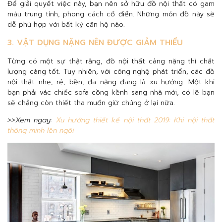
Để giải quyết việc này, bạn nên sở hữu đồ nội thất có gam
màu trung tính, phong cách cổ điển. Những món đồ này sẽ
dễ phù hợp với bất kỳ căn hộ nào.
3. VẬT DỤNG NẶNG NÊN ĐƯỢC GIẢM THIỂU
Từng có một sự thật rằng, đồ nội thất càng nặng thì chất
lượng càng tốt. Tuy nhiên, với công nghệ phát triển, các đồ
nội thất nhẹ, rẻ, bền, đa năng đang là xu hướng. Một khi
bạn phải vác chiếc sofa cồng kềnh sang nhà mới, có lẽ bạn
sẽ chẳng còn thiết tha muốn giữ chúng ở lại nữa.
>>Xem ngay:
Xu hướng thiết kế nội thất 2019: Khi nội thất
thông minh lên ngôi