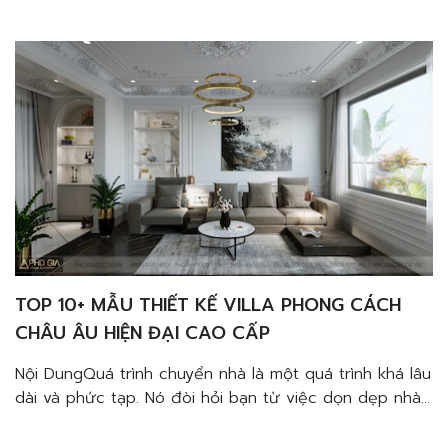
mới.1. Có một số thứ bạn đã đóng gói để mang theo
nhưng cần phải bỏ lại2. Một số khác […]
TOP 10+ MẪU THIẾT KẾ VILLA PHONG CÁCH
CHÂU ÂU HIỆN ĐẠI CAO CẤP
Nội DungQuá trình chuyển nhà là một quá trình khá lâu
dài và phức tạp. Nó đòi hỏi bạn từ việc dọn dẹp nhà
cũ, vận chuyển đồ đạc, cho đến trang trí căn nhà
mới.1. Có một số thứ bạn đã đóng gói để mang theo