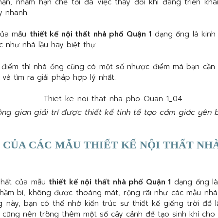
hận, nhằm hạn chế tối đa việc thay đổi khi đang triển kha
y nhanh.
của mẫu
thiết kế nội thất nhà phố Quận 1
dạng ống là kinh 
 như nhà lầu hay biệt thự.
điểm thì nhà ống cũng có một số nhược điểm mà bạn cần l
 và tìm ra giải pháp hợp lý nhất.
ng gian giải trí được thiết kế tinh tế tạo cảm giác yên 
CỦA CÁC MẪU THIẾT KẾ NỘI THẤT NHÀ
nhất của mẫu
thiết kế nội thất nhà phố Quận 1
dạng ống là
 hầm bí, không được thoáng mát, rộng rãi như các mẫu nhà 
g này, bạn có thể nhờ kiến trúc sư thiết kế giếng trời để
n cũng nên trồng thêm một số cây cảnh để tạo sinh khí cho 