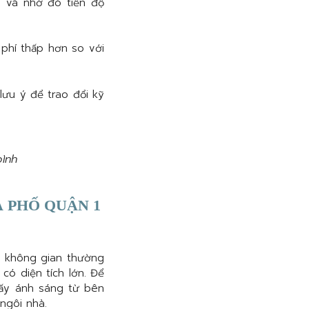
i và nhờ đó tiến độ
phí thấp hơn so với
ưu ý để trao đổi kỹ
bình
 PHỐ QUẬN 1
 không gian thường
có diện tích lớn. Để
 lấy ánh sáng từ bên
ngôi nhà.