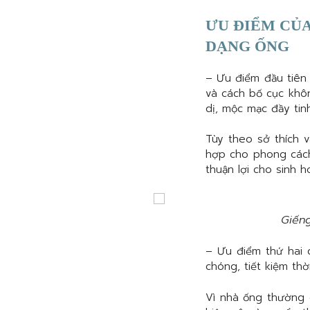
ƯU ĐIỂM CỦA
DẠNG ỐNG
– Ưu điểm đầu tiê
và cách bố cục khôn
dị, mộc mạc đầy tinh
Tùy theo sở thích 
hợp cho phong cách
thuận lợi cho sinh 
Giến
– Ưu điểm thứ hai
chóng, tiết kiệm th
Vì nhà ống thường 