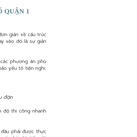
Ố QUẬN 1
ơn giản về cấu trúc
ay vào đó là sự giản
a các phương án phù
o yếu tố tiện nghi,
u đặn
n độ thi công nhanh
 đầu phải được thực