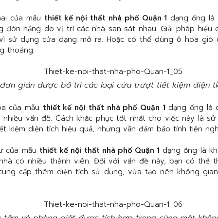
hai của mẫu
thiết kế nội thất nhà phố Quận 1
dạng ống là 
g đón nắng do vị trí các nhà san sát nhau. Giải pháp hiệu
y vì sử dụng cửa dạng mở ra. Hoặc có thể dùng ô hoa gió c
g thoáng.
ơn giản được bố trí các loại cửa trượt tiết kiệm diện t
ba của mẫu
thiết kế nội thất nhà phố Quận 1
dạng ống là c
 nhiều vấn đề. Cách khắc phục tốt nhất cho việc này là sử
ết kiệm diện tích hiệu quả, nhưng vẫn đảm bảo tính tiện ngh
tư của mẫu
thiết kế nội thất nhà phố Quận 1
dạng ống là khô
nhà có nhiều thành viên. Đối với vấn đề này, bạn có thể t
cung cấp thêm diện tích sử dụng, vừa tạo nên không gia
 tắm và phòng giặt được tích hợp trong cùng một khôn