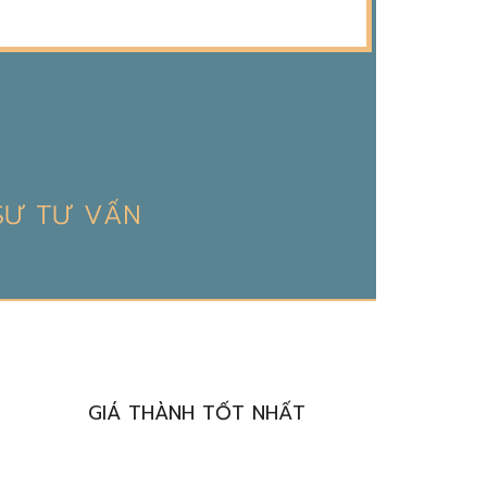
 SƯ TƯ VẤN
DỊCH VỤ TRỌN ĐỜI
GIÁ THÀNH TỐT NHẤT