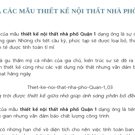
 CÁC MẪU THIẾT KẾ NỘI THẤT NHÀ PH
n của mẫu
thiết kế nội thất nhà phố Quận 1
dạng ống là sự đ
g gian. Những chi tiết cầu kỳ, phức tạp sẽ được loại bỏ, th
 tế được tính toán tỉ mỉ.
và gu thẩm mỹ cá nhân của gia chủ, kiến trúc sư sẽ đề r
 thiết kế cũng như các vật dụng nội thất nhưng vẫn đảm bả
hoạt hằng ngày.
g trời được thiết kế giữa nhà giúp ánh sáng phân bố đề
 của mẫu
thiết kế nội thất nhà phố Quận 1
dạng ống là tiế
ời gian nhưng vẫn đảm bảo chất lượng công trình.
có những hạn chế về diện tích cho nên việc tính toán ban