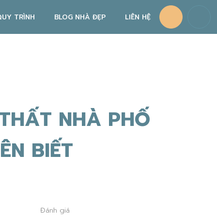
QUY TRÌNH
BLOG NHÀ ĐẸP
LIÊN HỆ
QUY TRÌNH THIẾT KẾ NỘI THẤT
QUY TRÌNH THI CÔNG NỘI THẤT
CHÍNH SÁCH BẢO HÀNH, BẢO TRÌ
 THẤT NHÀ PHỐ
ÊN BIẾT
Đánh giá