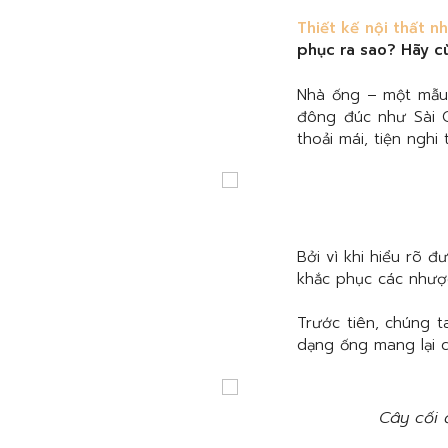
Thiết kế nội thất n
phục ra sao? Hãy c
Nhà ống – một mẫu 
đông đúc như Sài 
thoải mái, tiện ngh
Bởi vì khi hiểu rõ 
khắc phục các nhược
Trước tiên, chúng
dạng ống mang lại 
Cây cối 