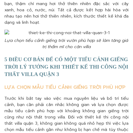
bạn, thậm chí mang hơi thở thiên nhiên đặc sắc với: cây
xanh, hoa cỏ, nước, núi. Tất cả được kết hợp hài hòa với
nhau tạo nên hơi thở thiên nhiên, kích thước thiết kế khá đa
dạng và linh hoạt.
Lựa chọn tiểu cảnh giếng trời vườn phù hợp sẽ làm tăng giá
trị thẩm mĩ cho căn villa
5 ĐIỀU CƠ BẢN ĐỂ CÓ MỘT TIỂU CẢNH GIẾNG
TRỜI LÝ TƯỞNG KHI THIẾT KẾ THI CÔNG NỘI
THẤT VILLA QUẬN 3
LỰA CHỌN MẪU TIỂU CẢNH GIẾNG TRỜI PHÙ HỢP
Trước khi bắt tay vào việc mua nguyên liệu và bố trí tiểu
cảnh, bạn cần phải cân nhắc không gian và lựa chọn được
mẫu tiểu cảnh phù hợp với khoảng không gian giếng trời
cũng như nội thất trong villa. Đối với thiết kế thi công nội
thất villa quận 3, không gian không quá nhỏ hẹp thì việc lựa
chọn mẫu tiểu cảnh gần như không bị hạn chế mà tùy thuộc