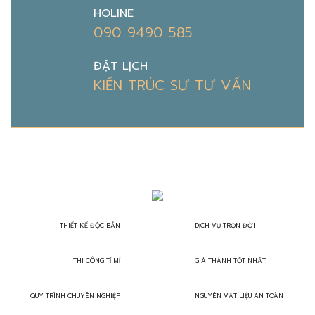
HOLINE
090 9490 585
ĐẶT LỊCH
KIẾN TRÚC SƯ TƯ VẤN
THIẾT KẾ ĐỘC BẢN
DỊCH VỤ TRỌN ĐỜI
THI CÔNG TỈ MỈ
GIÁ THÀNH TỐT NHẤT
QUY TRÌNH CHUYÊN NGHIỆP
NGUYÊN VẬT LIỆU AN TOÀN