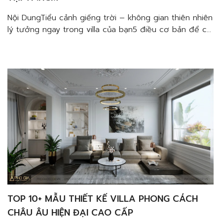
Nội DungTiểu cảnh giếng trời – không gian thiên nhiên
lý tưởng ngay trong villa của bạn5 điều cơ bản để có
một tiểu cảnh giếng trời lý tưởng khi thiết kế thi công
nội thất villa quận 3Lựa chọn mẫu tiểu cảnh giếng trời
phù hợpLựa chọn cây trồngLựa chọn gạch ốp
tườngChú ý […]
TOP 10+ MẪU THIẾT KẾ VILLA PHONG CÁCH
CHÂU ÂU HIỆN ĐẠI CAO CẤP