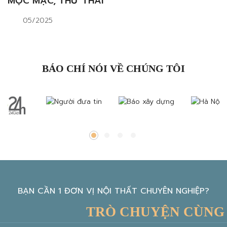
MỘC MẠC, THƯ THÁI
05/2025
BÁO CHÍ NÓI VỀ CHÚNG TÔI
BẠN CẦN 1 ĐƠN VỊ NỘI THẤT CHUYÊN NGHIỆP?
TRÒ CHUYỆN CÙNG KIẾ