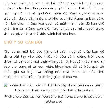
Khu vực giếng trời với thiết kế mở thường dễ bị thấm nước
mưa và chịu tác động của nắng gió. Chính vì thế mà các loại
gạch ốp với khả năng chống thấm, độ bền cao, khó bị bong
tróc cần được cân nhắc cho khu vực này. Ngoài ra bạn cũng
nên lựa chọn những loại gạch có mặt nhám, sần để hạn chế
phản âm từ những cơn gió. Tương tự, các màu gạch trung
tính sẽ giúp tổng thể tiểu cảnh hài hòa hơn.
CHÚ Ý SỰ CÂN ĐỐI
Xây dựng một bố cục trang trí thích hợp sẽ giúp bạn dễ
dàng bắt tay vào việc thiết kế tiểu cảnh giếng trời trong
thiết kế thi công nội thất villa quận 3. Nguyên tắc trang trí
bao giờ cũng đi từ đơn giản, khoa học để có kết quả tốt
nhất, giữ sự logic và không nên quá tham lam tiểu tiết,
khiến cho cấu trúc của không gian bị phá vỡ.
Phải chú ý đến sự hài hòa tổng thể trong trang trí tiểu cảnh
giếng trời.