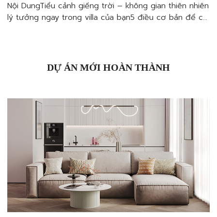
Nội DungTiểu cảnh giếng trời – không gian thiên nhiên
lý tưởng ngay trong villa của bạn5 điều cơ bản để có
một tiểu cảnh giếng trời lý tưởng khi thiết kế thi công
nội thất villa quận 3Lựa chọn mẫu tiểu cảnh giếng trời
phù hợpLựa chọn cây trồngLựa chọn gạch ốp
tườngChú ý […]
DỰ ÁN MỚI HOÀN THÀNH