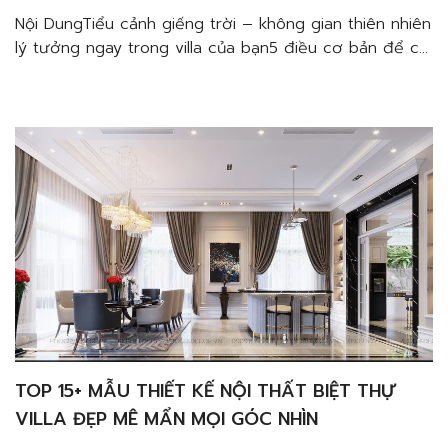
Nội DungTiểu cảnh giếng trời – không gian thiên nhiên
lý tưởng ngay trong villa của bạn5 điều cơ bản để có
một tiểu cảnh giếng trời lý tưởng khi thiết kế thi công
nội thất villa quận 3Lựa chọn mẫu tiểu cảnh giếng trời
phù hợpLựa chọn cây trồngLựa chọn gạch ốp
tườngChú ý […]
TOP 15+ MẪU THIẾT KẾ NỘI THẤT BIỆT THỰ
VILLA ĐẸP MÊ MẨN MỌI GÓC NHÌN