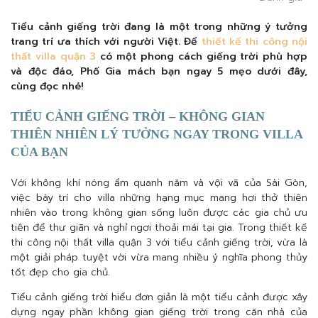
Tiểu cảnh giếng trời đang là một trong những ý tưởng
trang trí ưa thích với người Việt. Để
thiết kế thi công nội
thất villa quận 3
có một phong cách giếng trời phù hợp
và độc đáo, Phố Gia mách bạn ngay 5 mẹo dưới đây,
cùng đọc nhé!
TIỂU CẢNH GIẾNG TRỜI – KHÔNG GIAN
THIÊN NHIÊN LÝ TƯỞNG NGAY TRONG VILLA
CỦA BẠN
Với không khí nóng ẩm quanh năm và vội vã của Sài Gòn,
việc bày trí cho villa những hạng mục mang hơi thở thiên
nhiên vào trong không gian sống luôn được các gia chủ ưu
tiên để thư giãn và nghỉ ngơi thoải mái tại gia. Trong thiết kế
thi công nội thất villa quận 3 với tiểu cảnh giếng trời, vừa là
một giải pháp tuyệt vời vừa mang nhiều ý nghĩa phong thủy
tốt đẹp cho gia chủ.
Tiểu cảnh giếng trời hiểu đơn giản là một tiểu cảnh được xây
dựng ngay phần không gian giếng trời trong căn nhà của