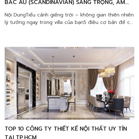
BẮC ÂU (SCANDINAVIAN) SANG TRỌNG, ẤM
CÚNG VÀ TINH TẾ
Nội DungTiểu cảnh giếng trời – không gian thiên nhiên
lý tưởng ngay trong villa của bạn5 điều cơ bản để có
một tiểu cảnh giếng trời lý tưởng khi thiết kế thi công
nội thất villa quận 3Lựa chọn mẫu tiểu cảnh giếng trời
phù hợpLựa chọn cây trồngLựa chọn gạch ốp
tườngChú ý […]
TOP 10 CÔNG TY THIẾT KẾ NỘI THẤT UY TÍN
TẠI TP.HCM