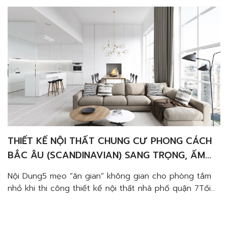
THIẾT KẾ NỘI THẤT CHUNG CƯ PHONG CÁCH
BẮC ÂU (SCANDINAVIAN) SANG TRỌNG, ẤM
CÚNG VÀ TINH TẾ
Nội Dung5 mẹo “ăn gian” không gian cho phòng tắm
nhỏ khi thi công thiết kế nội thất nhà phố quận 7Tối
giản vật dụngTận dụng nguồn ánh sáng tự nhiênMở
rộng không gian với gươngĐừng để phòng tắm của
bạn quá nhàm chánChọn loại gạch ốp tường lớnPhố