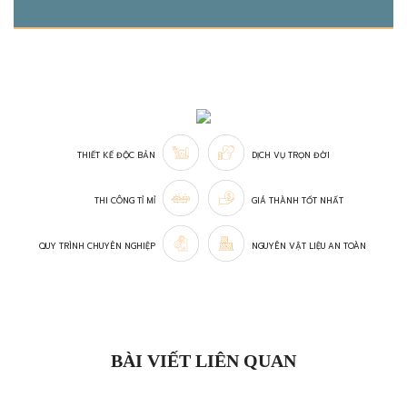
THIẾT KẾ ĐỘC BẢN
DỊCH VỤ TRỌN ĐỜI
THI CÔNG TỈ MỈ
GIÁ THÀNH TỐT NHẤT
QUY TRÌNH CHUYÊN NGHIỆP
NGUYÊN VẬT LIỆU AN TOÀN
BÀI VIẾT LIÊN QUAN