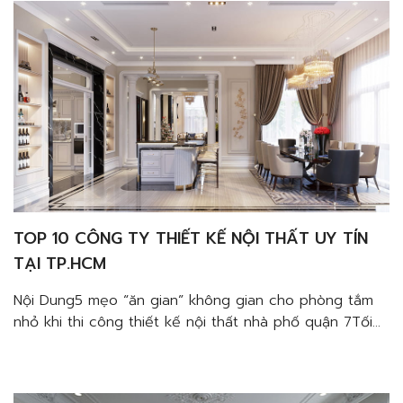
Gia Decor – giúp bạn sáng […]
TOP 10 CÔNG TY THIẾT KẾ NỘI THẤT UY TÍN
TẠI TP.HCM
Nội Dung5 mẹo “ăn gian” không gian cho phòng tắm
nhỏ khi thi công thiết kế nội thất nhà phố quận 7Tối
giản vật dụngTận dụng nguồn ánh sáng tự nhiênMở
rộng không gian với gươngĐừng để phòng tắm của
bạn quá nhàm chánChọn loại gạch ốp tường lớnPhố