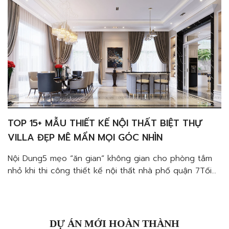
TOP 15+ MẪU THIẾT KẾ NỘI THẤT BIỆT THỰ
VILLA ĐẸP MÊ MẨN MỌI GÓC NHÌN
Nội Dung5 mẹo “ăn gian” không gian cho phòng tắm
nhỏ khi thi công thiết kế nội thất nhà phố quận 7Tối
giản vật dụngTận dụng nguồn ánh sáng tự nhiênMở
rộng không gian với gươngĐừng để phòng tắm của
bạn quá nhàm chánChọn loại gạch ốp tường lớnPhố
Gia Decor – giúp bạn sáng […]
DỰ ÁN MỚI HOÀN THÀNH