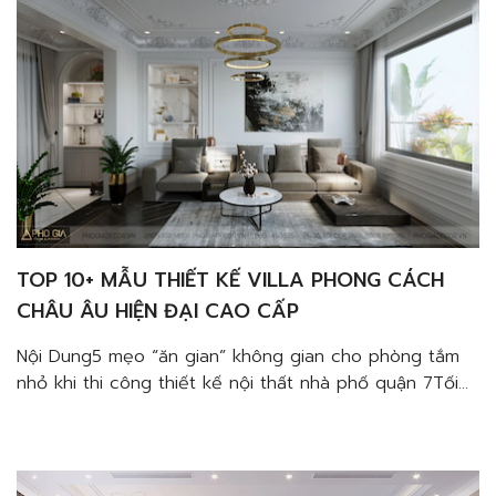
Gia Decor – giúp bạn sáng […]
TOP 10+ MẪU THIẾT KẾ VILLA PHONG CÁCH
CHÂU ÂU HIỆN ĐẠI CAO CẤP
Nội Dung5 mẹo “ăn gian” không gian cho phòng tắm
nhỏ khi thi công thiết kế nội thất nhà phố quận 7Tối
giản vật dụngTận dụng nguồn ánh sáng tự nhiênMở
rộng không gian với gươngĐừng để phòng tắm của
bạn quá nhàm chánChọn loại gạch ốp tường lớnPhố
Gia Decor – giúp bạn sáng […]