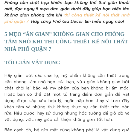
Phòng tắm chật hẹp khiến bạn không thể thư giãn thoải
mái, đọc ngay 5 mẹo đơn giản dưới đây giúp bạn biến lớn
không gian phóng tắm khi
thi công thiết kế nội thất nhà
phố quận 7
. Hãy cũng Phố Gia Decor tìm hiểu ngay nào!
5 MẸO “ĂN GIAN” KHÔNG GIAN CHO PHÒNG
TẮM NHỎ KHI THI CÔNG THIẾT KẾ NỘI THẤT
NHÀ PHỐ QUẬN 7
TỐI GIẢN VẬT DỤNG
Hãy giảm bớt các chai lọ, mỹ phẩm không cần thiết trong
căn phòng tắm nhỏ hẹp của bạn, vừa giúp không gian bớt
chật chội lại bảo vệ mỹ phẩm của bạn không bị ẩm mốc.
Hoặc bạn có thể đặt một tủ trang điểm đơn giản để vật
dụng được sắp xếp hợp lý, ngăn nắp hơn thay vì treo đầy
khăn tắm và những thứ không thực sự cần thiết trên bồn
rửa. Nếu được, hãy sử dụng những hốc tường để giỏ đồ và
vật dụng, việc này giúp cải thiện không gian tốt hơn.
Bên cạnh đó, bệ rửa mặt cũng không phải là vật dụng quá