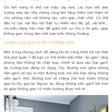
Chi tiết trang trí nhỏ với chậu cây mini, các họa tiết dán
tường màu sắc nhẹ nhàng cũng làm tăng thêm tính thẩm mĩ
cho phòng tắm mà không tạo cảm giác chật chội. Có thể
đầu tư các vật liệu nội thất tự nhiên như đá, gỗ, vải lanh,…
với kiểu dáng mộc mạc để giảm bớt sự chú ý thị giác, giúp
không gian trong tầm mắt bạn luôn thông thoáng.
CHỌN LOẠI GẠCH ỐP TƯỜNG LỚN
Một trong những cách dễ dàng khi thi công thiết kế nội thất
nhà phố quận 7 để bạn có thể khiến bản thân “ảo giác” rằng
phòng tắm không hề chật hẹp, chính là dựa vào loại gạch
ốp tường bạn đang sử dụng. Các đường vữa giữa những
tấm gạch sẽ tạo ra một đường lưới, mà nếu bạn dùng những
viên gạch nhỏ, đường lưới sẽ chằng chịt hơn khiến không
gian bị thu gọn lại. Ngược lại, dùng những viên gạch lớn hơn
sẽ giúp không gian có thiên hướng được mở ra.