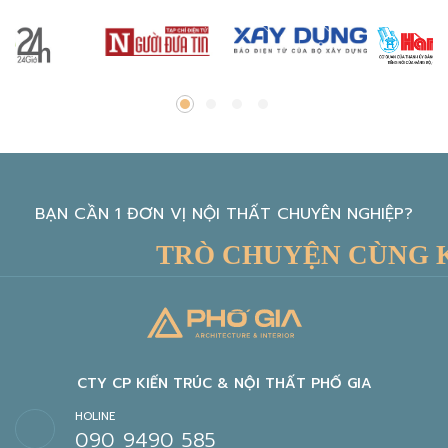
BẠN CẦN 1 ĐƠN VỊ NỘI THẤT CHUYÊN NGHIỆP?
TRÒ CHUYỆN CÙNG KIẾN
CTY CP KIẾN TRÚC & NỘI THẤT PHỐ GIA
HOLINE
090 9490 585