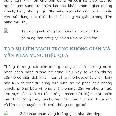
dụng cửa kính lớn cho ban công và cửa sổ giúp kết nối
nguồn ánh sáng tự nhiên lan tỏa khắp không gian phòng
khách, bếp, phòng ngủ. Nhờ vậy, ngôi nhà cũng giảm thiểu
việc sử dụng các thiết bị chiếu sáng và giảm lượng điện
năng tiêu thụ.
Tận dụng ánh sáng tự nhiên từ cửa kính lớn
TẠO SỰ LIỀN MẠCH TRONG KHÔNG GIAN MÀ
VẪN PHÂN VÙNG HIỆU QUẢ
Thông thường, các căn phòng trong căn hộ thường được
ngăn cách bằng tường bê tông. Như vậy sẽ khiến những
căn hộ có diện tích khiêm tốn càng nhỏ hẹp, chật chội. Ngày
nay, KTS thường sử dụng cửa kính lớn để phân chia phòng
khách, phòng bếp và phòng ăn, phòng tắm và phòng ngủ,
khu vực tắm khô và tắm ướt,…. nhằm tiết kiệm một phần
diện tích. Đồng thời, căn hộ vẫn đảm bảo tính mở, thoải mái
và liền mạch xuyên suốt chứ không còn gò bó.