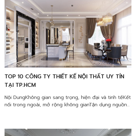
mảng xanh để đẹp mọi góc […]
TOP 10 CÔNG TY THIẾT KẾ NỘI THẤT UY TÍN
TẠI TP.HCM
Nội DungKhông gian sang trọng, hiện đại và tinh tếKết
nối trong ngoài, mở rộng không gianTận dụng nguồn
sáng tự nhiên, tiết kiệm điện năngTạo sự liền mạch
trong không gian mà vẫn phân vùng hiệu quảGia tăng
sự gắn kết giữa các thành viênDùng ban công làm
mảng xanh để đẹp mọi góc […]