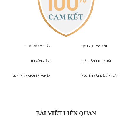
THIẾT KẾ ĐỘC BẢN
DỊCH VỤ TRỌN ĐỜI
THI CÔNG TỈ MỈ
GIÁ THÀNH TỐT NHẤT
QUY TRÌNH CHUYÊN NGHIỆP
NGUYÊN VẬT LIỆU AN TOÀN
BÀI VIẾT LIÊN QUAN