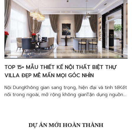
TOP 15+ MẪU THIẾT KẾ NỘI THẤT BIỆT THỰ
VILLA ĐẸP MÊ MẨN MỌI GÓC NHÌN
Nội DungKhông gian sang trọng, hiện đại và tinh tếKết
nối trong ngoài, mở rộng không gianTận dụng nguồn
sáng tự nhiên, tiết kiệm điện năngTạo sự liền mạch
trong không gian mà vẫn phân vùng hiệu quảGia tăng
sự gắn kết giữa các thành viênDùng ban công làm
mảng xanh để đẹp mọi góc […]
DỰ ÁN MỚI HOÀN THÀNH