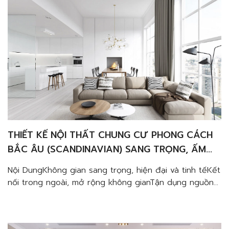
THIẾT KẾ NỘI THẤT CHUNG CƯ PHONG CÁCH
BẮC ÂU (SCANDINAVIAN) SANG TRỌNG, ẤM
CÚNG VÀ TINH TẾ
Nội DungKhông gian sang trọng, hiện đại và tinh tếKết
nối trong ngoài, mở rộng không gianTận dụng nguồn
sáng tự nhiên, tiết kiệm điện năngTạo sự liền mạch
trong không gian mà vẫn phân vùng hiệu quảGia tăng
sự gắn kết giữa các thành viênDùng ban công làm