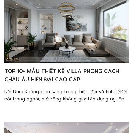
TOP 10+ MẪU THIẾT KẾ VILLA PHONG CÁCH
CHÂU ÂU HIỆN ĐẠI CAO CẤP
Nội DungKhông gian sang trọng, hiện đại và tinh tếKết
nối trong ngoài, mở rộng không gianTận dụng nguồn
sáng tự nhiên, tiết kiệm điện năngTạo sự liền mạch
trong không gian mà vẫn phân vùng hiệu quảGia tăng
sự gắn kết giữa các thành viênDùng ban công làm
mảng xanh để đẹp mọi góc […]