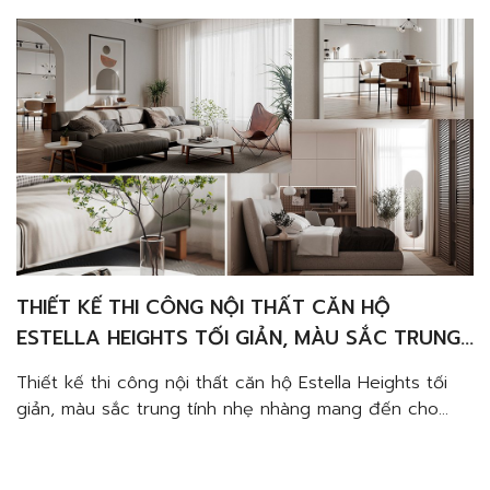
(beige) làm màu chủ đạo phù hợp cho những […]
THIẾT KẾ THI CÔNG NỘI THẤT CĂN HỘ
ESTELLA HEIGHTS TỐI GIẢN, MÀU SẮC TRUNG
TÍNH NHẸ NHÀNG
Thiết kế thi công nội thất căn hộ Estella Heights tối
giản, màu sắc trung tính nhẹ nhàng mang đến cho
ngôi nhà bạn một làn gió mới với hoạ tiết nhẹ nhàng
và đẹp mắt… Giúp Bạn cảm nhận một không gian sống
đậm chất “Tây” bằng những đồ nội thất đơn giản.