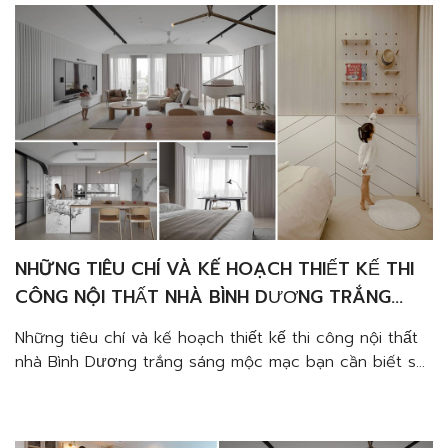
Thiết […]
NHỮNG TIÊU CHÍ VÀ KẾ HOẠCH THIẾT KẾ THI
CÔNG NỘI THẤT NHÀ BÌNH DƯƠNG TRẮNG
SÁNG MỘC MẠC BẠN CẦN BIẾT
Những tiêu chí và kế hoạch thiết kế thi công nội thất
nhà Bình Dương trắng sáng mộc mạc bạn cần biết sẽ
giúp bạn nhiều trong việc chuẩn bị xây dựng tổ ấm
trọn vẹn. Từ việc chọn lựa 1 đơn vị có năng lực và uy
tín, đến lập kế hoạch chi tiết […]