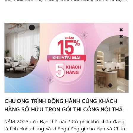
một không gian sống nhiều cảm xúc và thú vị. Như
một làn gió mới với đường nét mềm mại và đẹp mắt
qua từng chi tiết…Tất cả đều mang đến trải […]
CHƯƠNG TRÌNH ĐỒNG HÀNH CÙNG KHÁCH
HÀNG SỞ HỮU TRỌN GÓI THI CÔNG NỘI THẤT
NHÀ ĐẸP VỚI NGÂN SÁCH THẤP, TIẾT KIỆM
NĂM 2023 của Bạn thế nào? Có phải khó khăn đang
là tình hình chung và không riêng gì cho Bạn và Chúng