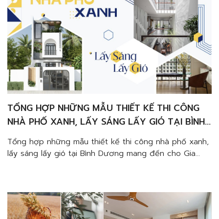
TỔNG HỢP NHỮNG MẪU THIẾT KẾ THI CÔNG
NHÀ PHỐ XANH, LẤY SÁNG LẤY GIÓ TẠI BÌNH
DƯƠNG
Tổng hợp những mẫu thiết kế thi công nhà phố xanh,
lấy sáng lấy gió tại Bình Dương mang đến cho Gia
Chủ một ngôi nhà tươi mới, mát mẻ và đẹp mắt. Tận
hưởng môi trường sống trong sạch tại vùng tỉnh là
một lợi thế để mang thiên nhiên vào nơi Bạn ở. […]