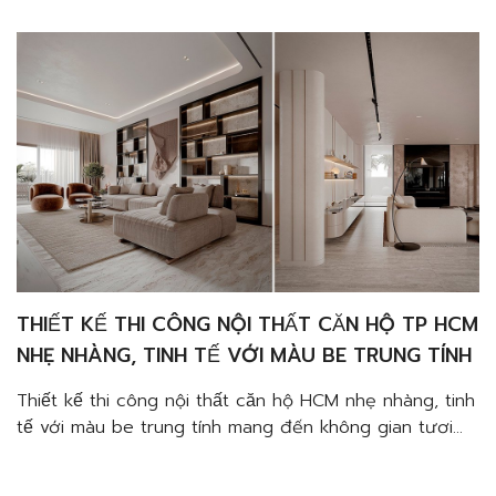
biệt Gia chủ rất thoả mãn khi Phố Gia […]
THIẾT KẾ THI CÔNG NỘI THẤT CĂN HỘ TP HCM
NHẸ NHÀNG, TINH TẾ VỚI MÀU BE TRUNG TÍNH
Thiết kế thi công nội thất căn hộ HCM nhẹ nhàng, tinh
tế với màu be trung tính mang đến không gian tươi
sáng và sang trọng, đầy cảm xúc và thư giãn cho gia
chủ. Thiết kế nội thất hiện đại sử dụng màu be