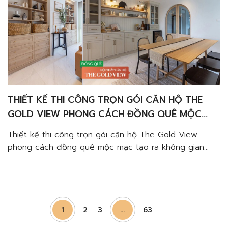
THIẾT KẾ THI CÔNG TRỌN GÓI CĂN HỘ THE
GOLD VIEW PHONG CÁCH ĐỒNG QUÊ MỘC
MẠC
Thiết kế thi công trọn gói căn hộ The Gold View
phong cách đồng quê mộc mạc tạo ra không gian
khác biệt, đẹp mắt. Giúp Gia Chủ có thêm nhiều cảm
hứng trong căn hộ của mình. Không gian gọn gàng
ngăn nắp, thuận tiện biến mọi cảm xúc trở nên cân
bằng hơn. […]
1
2
3
…
63