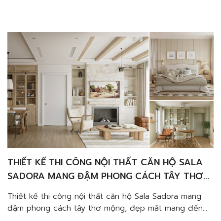
Tôi! Ở Phố Gia, những năm trước Chúng Tôi luôn miệt
mài ngày đêm với các công trình lớn nhỏ mà quên đi
nhịp nghỉ để cân bằng cuộc sống…năm nay kinh […]
THIẾT KẾ THI CÔNG NỘI THẤT CĂN HỘ SALA
SADORA MANG ĐẬM PHONG CÁCH TÂY THƠ
MỘNG, ĐẸP MẮT
Thiết kế thi công nội thất căn hộ Sala Sadora mang
đậm phong cách tây thơ mộng, đẹp mắt mang đến
cho ngôi nhà bạn nét khác biệt, phù hợp với người