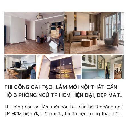
không gian sống ấn tượng cho mình, duy nhất trong
năm 2023 (giai đoạn kinh tế chậm lại cho tất […]
THI CÔNG CẢI TẠO, LÀM MỚI NỘI THẤT CĂN
HỘ 3 PHÒNG NGỦ TP HCM HIỆN ĐẠI, ĐẸP MẮT,
THUẬN TIỆN
Thi công cải tạo, làm mới nội thất căn hộ 3 phòng ngủ
TP HCM hiện đại, đẹp mắt, thuận tiện trong thao tác
khi sử dụng giúp tận hưởng căn nhà sang trọng, gọn
gàng, cân bằng cảm xúc mỗi khi về đến nhà…Và đặc