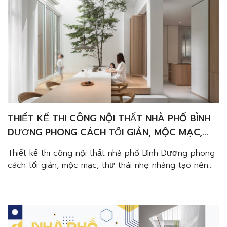
THIẾT KẾ THI CÔNG NỘI THẤT NHÀ PHỐ BÌNH
DƯƠNG PHONG CÁCH TỐI GIẢN, MỘC MẠC,
THƯ THÁI NHẸ NHÀNG
Thiết kế thi công nội thất nhà phố Bình Dương phong
cách tối giản, mộc mạc, thư thái nhẹ nhàng tạo nên
không gian đẹp mắt, giúp tái tạo năng lượng khi sống
trong ngôi nhà này. Một không gian hội tụ nhiều yếu
tố tinh tế từ vật liệu đến màu sắc, Gia Chủ […]