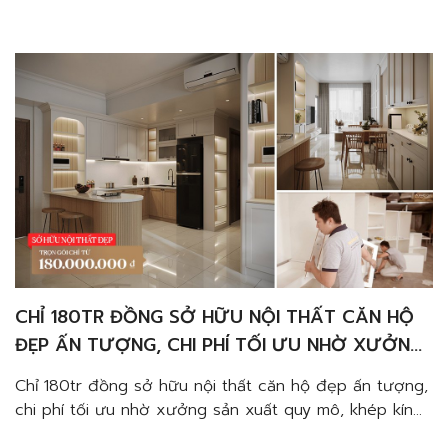
trẻ trung và năng động. Giúp Bạn cảm nhận một
không gian sống đậm chất “Tây” bằng những hoạ tiết
đẹp mắt và […]
CHỈ 180TR ĐỒNG SỞ HỮU NỘI THẤT CĂN HỘ
ĐẸP ẤN TƯỢNG, CHI PHÍ TỐI ƯU NHỜ XƯỞNG
SẢN XUẤT QUY MÔ, KHÉP KÍN
Chỉ 180tr đồng sở hữu nội thất căn hộ đẹp ấn tượng,
chi phí tối ưu nhờ xưởng sản xuất quy mô, khép kín
giúp Bạn dễ dàng hiện thực hoá mong muốn sở hữu