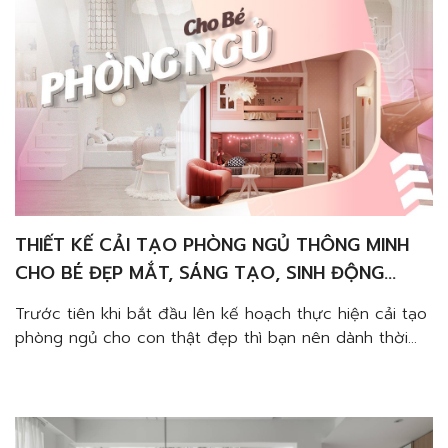
THIẾT KẾ CẢI TẠO PHÒNG NGỦ THÔNG MINH
CHO BÉ ĐẸP MẮT, SÁNG TẠO, SINH ĐỘNG
THẤU HIỂU CẢM XÚC CỦA CON
Trước tiên khi bắt đầu lên kế hoạch thực hiện cải tạo
phòng ngủ cho con thật đẹp thì bạn nên dành thời
gian để hiểu về cảm xúc, đặt những câu hỏi liên quan
đến sở thích và mong muốn của bé, hoặc khi bé đủ
cảm nhận có thể tham khảo ý kiến […]