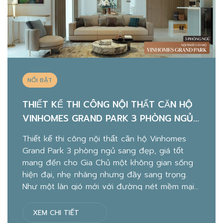
NỔI BẬT
THIẾT KẾ THI CÔNG NỘI THẤT CĂN HỘ
VINHOMES GRAND PARK 3 PHÒNG NGỦ
SANG ĐẸP, GIÁ TỐT
Thiết kế thi công nội thất căn hộ Vinhomes
Grand Park 3 phòng ngủ sang đẹp, giá tốt
mang đến cho Gia Chủ một không gian sống
hiện đại, nhẹ nhàng nhưng đầy sang trọng.
Như một làn gió mới với đường nét mềm mại
và đẹp mắt qua từng chi tiết…Không rập
khuôn như […]
XEM CHI TIẾT