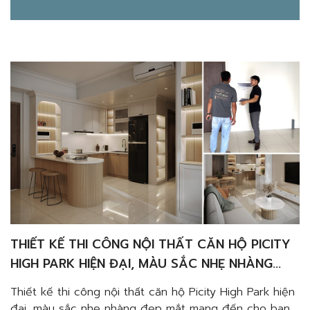
THIẾT KẾ THI CÔNG NỘI THẤT CĂN HỘ PICITY
HIGH PARK HIỆN ĐẠI, MÀU SẮC NHẸ NHÀNG
ĐẸP MẮT
Thiết kế thi công nội thất căn hộ Picity High Park hiện
đại, màu sắc nhẹ nhàng đẹp mắt mang đến cho bạn