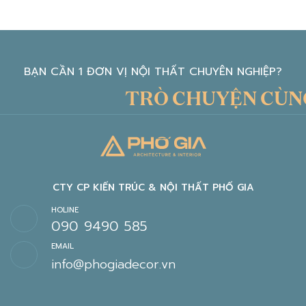
BẠN CẦN 1 ĐƠN VỊ NỘI THẤT CHUYÊN NGHIỆP?
TRÒ CHUYỆN CÙNG KIẾ
CTY CP KIẾN TRÚC & NỘI THẤT PHỐ GIA
HOLINE
090 9490 585
EMAIL
info@phogiadecor.vn