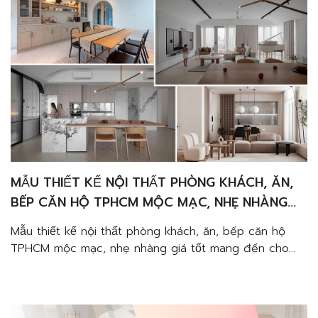
MẪU THIẾT KẾ NỘI THẤT PHÒNG KHÁCH, ĂN,
BẾP CĂN HỘ TPHCM MỘC MẠC, NHẸ NHÀNG
GIÁ TỐT
Mẫu thiết kế nội thất phòng khách, ăn, bếp căn hộ
TPHCM mộc mạc, nhẹ nhàng giá tốt mang đến cho
Gia Chủ không gian sống gần gũi, thư thái, đẹp mắt
và tươi mới. Giúp Gia Chủ tái tạo năng lượng và cân
bằng cảm xúc từ hoạ tiết nhẹ nhàng và vật liệu […]