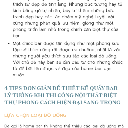
thích sự đẹp đẽ tĩnh lặng. Những bức tường hay tủ
kính bằng gỗ tự nhiên, bày trí thêm những bức
tranh đẹp hay các tác phẩm mỹ nghệ tuyệt vời
cùng những phần quà lưu niệm, giống như một
phòng triển lãm nhỏ trong chính căn biệt thự của
bạn.
Một chiếc bar được tận dụng như một phòng sưu
tập sở thích cũng rất được ưa chuộng, nhất là với
những người yêu thích sưu tập các loại đồ uống.
Với chủ đề này bạn sẽ cần đầu tư cho những chiếc
tủ để bật lên được vẻ đẹp của home bar bạn
muốn.
4 TIPS ĐƠN GIẢN ĐỂ THIẾT KẾ QUẦY BAR
LÝ TƯỞNG KHI THI CÔNG NỘI THẤT BIỆT
THỰ PHONG CÁCH HIỆN ĐẠI SANG TRỌNG
LỰA CHỌN LOẠI ĐỒ UỐNG
Đã gọi là home bar thì không thể thiếu các loại đồ uống mà