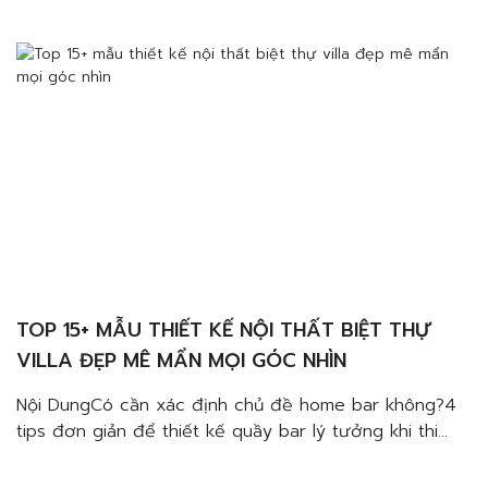
trọngLựa chọn loại đồ uốngLựa chọn vị trí ghế ngồi
thích hợpThiết lập không gian ánh sáng lý tưởngLưu ý
đến việc lưu […]
TOP 15+ MẪU THIẾT KẾ NỘI THẤT BIỆT THỰ
VILLA ĐẸP MÊ MẨN MỌI GÓC NHÌN
Nội DungCó cần xác định chủ đề home bar không?4
tips đơn giản để thiết kế quầy bar lý tưởng khi thi
công nội thất biệt thự phong cách hiện đại sang
trọngLựa chọn loại đồ uốngLựa chọn vị trí ghế ngồi