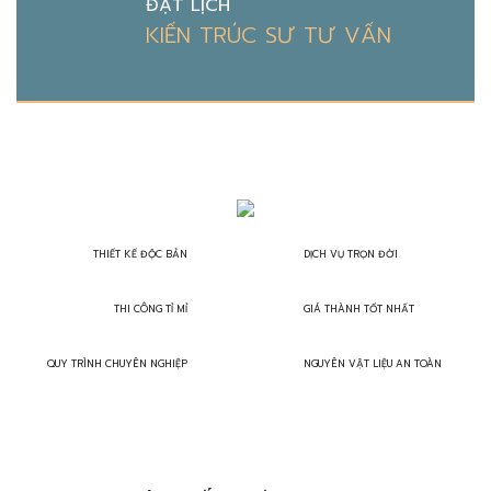
ĐẶT LỊCH
KIẾN TRÚC SƯ TƯ VẤN
THIẾT KẾ ĐỘC BẢN
DỊCH VỤ TRỌN ĐỜI
THI CÔNG TỈ MỈ
GIÁ THÀNH TỐT NHẤT
QUY TRÌNH CHUYÊN NGHIỆP
NGUYÊN VẬT LIỆU AN TOÀN