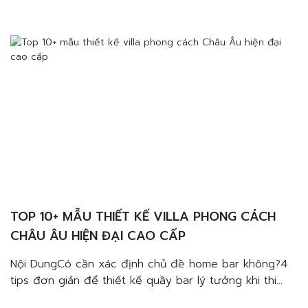
trọngLựa chọn loại đồ uốngLựa chọn vị trí ghế ngồi
thích hợpThiết lập không gian ánh sáng lý tưởngLưu ý
đến việc lưu […]
TOP 10+ MẪU THIẾT KẾ VILLA PHONG CÁCH
CHÂU ÂU HIỆN ĐẠI CAO CẤP
Nội DungCó cần xác định chủ đề home bar không?4
tips đơn giản để thiết kế quầy bar lý tưởng khi thi
công nội thất biệt thự phong cách hiện đại sang