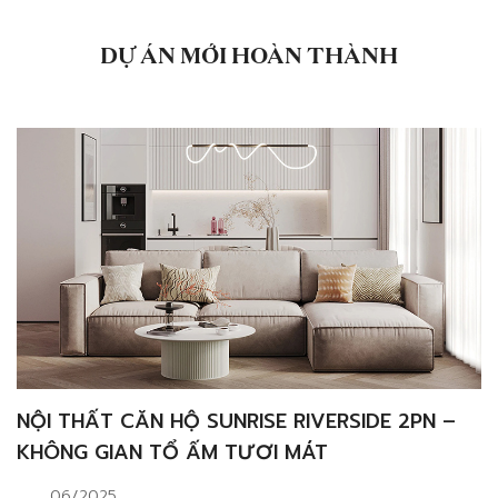
thích hợpThiết lập không gian ánh sáng lý tưởngLưu ý
đến việc lưu […]
DỰ ÁN MỚI HOÀN THÀNH
NỘI THẤT CĂN HỘ SUNRISE RIVERSIDE 2PN –
KHÔNG GIAN TỔ ẤM TƯƠI MÁT
06/2025