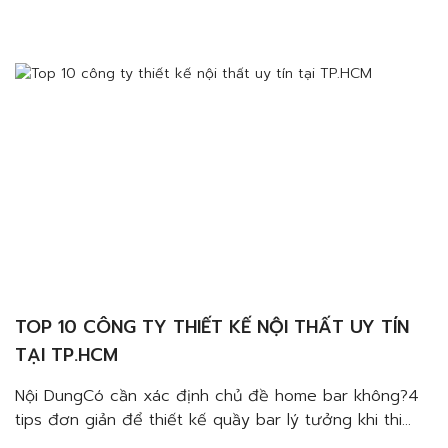
công nội thất biệt thự phong cách hiện đại sang
trọngLựa chọn loại đồ uốngLựa chọn vị trí ghế ngồi
thích hợpThiết lập không gian ánh sáng lý tưởngLưu ý
đến việc lưu […]
TOP 10 CÔNG TY THIẾT KẾ NỘI THẤT UY TÍN
TẠI TP.HCM
Nội DungCó cần xác định chủ đề home bar không?4
tips đơn giản để thiết kế quầy bar lý tưởng khi thi
công nội thất biệt thự phong cách hiện đại sang