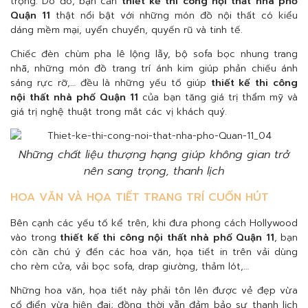
trọng. Do đó, bạn cần
thiết kế thi công nội thất nhà phố
Quận 11
thật nổi bật với những món đồ nội thất có kiểu
dáng mềm mại, uyển chuyển, quyến rũ và tinh tế.
Chiếc đèn chùm pha lê lộng lẫy, bộ sofa bọc nhung trang
nhã, những món đồ trang trí ánh kim giúp phản chiếu ánh
sáng rực rỡ,… đều là những yếu tố giúp
thiết kế thi công
nội thất nhà phố Quận 11
của bạn tăng giá trị thẩm mỹ và
giá trị nghệ thuật trong mắt các vị khách quý.
Những chất liệu thượng hạng giúp không gian trở
nên sang trọng, thanh lịch
HOA VĂN VÀ HỌA TIẾT TRANG TRÍ CUỐN HÚT
Bên cạnh các yếu tố kể trên, khi đưa phong cách Hollywood
vào trong
thiết kế thi công nội thất nhà phố Quận 11
, bạn
còn cần chú ý đến các hoa văn, họa tiết in trên vải dùng
cho rèm cửa, vải bọc sofa, drap giường, thảm lót,…
Những hoa văn, họa tiết này phải tôn lên được vẻ đẹp vừa
cổ điển vừa hiện đại; đồng thời vẫn đảm bảo sự thanh lịch