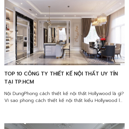
tiết trang trí cuốn hút Nhiều gia đình […]
TOP 10 CÔNG TY THIẾT KẾ NỘI THẤT UY TÍN
TẠI TP.HCM
Nội DungPhong cách thiết kế nội thất Hollywood là gì?
Vì sao phong cách thiết kế nội thất kiểu Hollywood lại
được ưa chuộng?Đặc trưng của phong cách thiết kế
nội thất HollywoodMàu sắc tinh tếChất liệu thượng
hạngNội thất và không gian quyến rũHoa văn và họa
tiết trang trí cuốn hút Nếu bạn đang […]