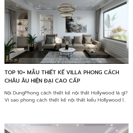
TOP 10+ MẪU THIẾT KẾ VILLA PHONG CÁCH
CHÂU ÂU HIỆN ĐẠI CAO CẤP
Nội DungPhong cách thiết kế nội thất Hollywood là gì?
Vì sao phong cách thiết kế nội thất kiểu Hollywood lại
được ưa chuộng?Đặc trưng của phong cách thiết kế
nội thất HollywoodMàu sắc tinh tếChất liệu thượng
hạngNội thất và không gian quyến rũHoa văn và họa
tiết trang trí cuốn hút Top 10+ mẫu […]