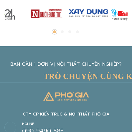
BẠN CẦN 1 ĐƠN VỊ NỘI THẤT CHUYÊN NGHIỆP?
TRÒ CHUYỆN CÙNG KIẾ
CTY CP KIẾN TRÚC & NỘI THẤT PHỐ GIA
HOLINE
090 9490 585