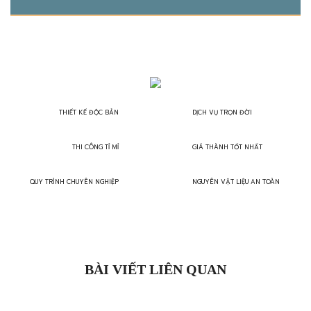
THIẾT KẾ ĐỘC BẢN
DỊCH VỤ TRỌN ĐỜI
THI CÔNG TỈ MỈ
GIÁ THÀNH TỐT NHẤT
QUY TRÌNH CHUYÊN NGHIỆP
NGUYÊN VẬT LIỆU AN TOÀN
BÀI VIẾT LIÊN QUAN