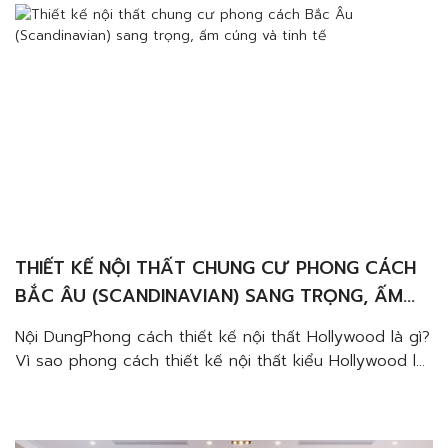
THIẾT KẾ NỘI THẤT CHUNG CƯ PHONG CÁCH
BẮC ÂU (SCANDINAVIAN) SANG TRỌNG, ẤM
CÚNG VÀ TINH TẾ
Nội DungPhong cách thiết kế nội thất Hollywood là gì?
Vì sao phong cách thiết kế nội thất kiểu Hollywood lại
được ưa chuộng?Đặc trưng của phong cách thiết kế
nội thất HollywoodMàu sắc tinh tếChất liệu thượng
hạngNội thất và không gian quyến rũHoa văn và họa