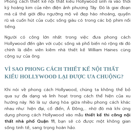
Phong cách thiết kế nội thất kiểu Hollywood sinh ra vào thời
kỳ hoàng kim của nền điện ảnh phương Tây. Đó là giai đoạn
mà cả thế giới đều ngưỡng mộ vẻ đẹp hào nhoáng, quyến
rũ và cuốn hút của cuộc sống giàu có trong các bộ phim nổi
tiếng.
Người có công lớn nhất trong việc đưa phong cách
Hollywood đến gần với cuộc sống và phổ biến nó rộng rãi đó
chính là diễn viên kiêm nhà thiết kế William Haines cùng
cộng sự của ông.
VÌ SAO PHONG CÁCH THIẾT KẾ NỘI THẤT
KIỂU HOLLYWOOD LẠI ĐƯỢC ƯA CHUỘNG?
Khi nói về phong cách Hollywood, chúng ta không thể bỏ
qua sự đa dạng và linh hoạt trong cách thể hiện của xu
hướng này. Nó là sự dung hòa giữa nhiều phong cách khác
nhau như: hiện đại, cổ điển, Á Đông,… nhờ đó mà khi ứng
dụng phong cách Hollywood vào mẫu
thiết kế thi công nội
thất nhà phố Quận 11
, bạn sẽ có được một không gian
sống tinh tế, sang trọng hoàn hảo.