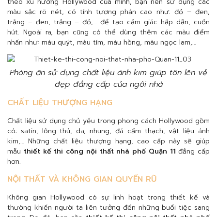
theo xu hướng Hollywood của mình, bạn nên sử dụng các
màu sắc rõ nét, có tính tương phản cao như: đỏ – đen,
trắng – đen, trẳng – đỏ,… để tạo cảm giác hấp dẫn, cuốn
hút. Ngoài ra, bạn cũng có thể dùng thêm các màu điểm
nhấn như: màu quýt, màu tím, màu hồng, màu ngọc lam,…
Phòng ăn sử dụng chất liệu ánh kim giúp tôn lên vẻ
đẹp đẳng cấp của ngôi nhà
CHẤT LIỆU THƯỢNG HẠNG
Chất liệu sử dụng chủ yếu trong phong cách Hollywood gồm
có: satin, lông thú, da, nhung, đá cẩm thạch, vật liệu ánh
kim,… Những chất liệu thượng hạng, cao cấp này sẽ giúp
mẫu
thiết kế thi công nội thất nhà phố Quận 11
đẳng cấp
hơn.
NỘI THẤT VÀ KHÔNG GIAN QUYẾN RŨ
Không gian Hollywood có sự linh hoạt trong thiết kế và
thường khiến người ta liên tưởng đến những buổi tiệc sang