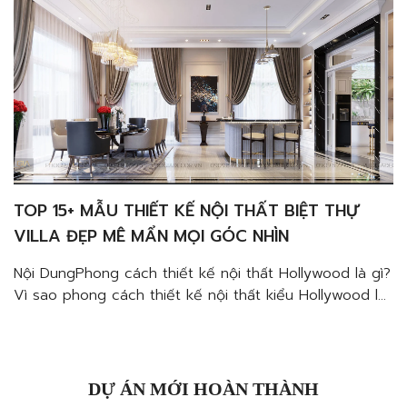
TOP 15+ MẪU THIẾT KẾ NỘI THẤT BIỆT THỰ
VILLA ĐẸP MÊ MẨN MỌI GÓC NHÌN
Nội DungPhong cách thiết kế nội thất Hollywood là gì?
Vì sao phong cách thiết kế nội thất kiểu Hollywood lại
được ưa chuộng?Đặc trưng của phong cách thiết kế
nội thất HollywoodMàu sắc tinh tếChất liệu thượng
hạngNội thất và không gian quyến rũHoa văn và họa
tiết trang trí cuốn hút Thiết kế nội […]
DỰ ÁN MỚI HOÀN THÀNH