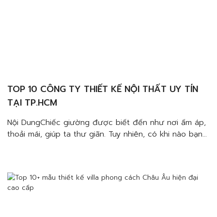
TOP 10 CÔNG TY THIẾT KẾ NỘI THẤT UY TÍN
TẠI TP.HCM
Nội DungChiếc giường được biết đến như nơi ấm áp,
thoải mái, giúp ta thư giãn. Tuy nhiên, có khi nào bạn
tắt hết đèn nhưng vẫn không thể đi ngủ chưa? Hóa
ra không phải chỉ cần lên giường là bạn có thể ngủ.
Đó là lý do chúng ta cần phải thiết kế […]