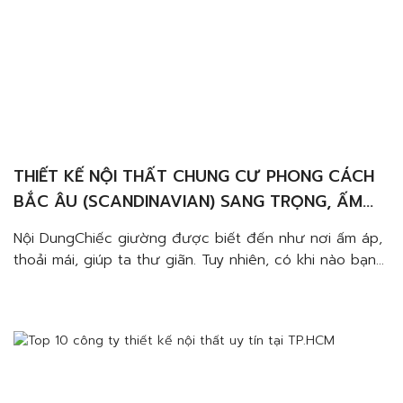
THIẾT KẾ NỘI THẤT CHUNG CƯ PHONG CÁCH
BẮC ÂU (SCANDINAVIAN) SANG TRỌNG, ẤM
CÚNG VÀ TINH TẾ
Nội DungChiếc giường được biết đến như nơi ấm áp,
thoải mái, giúp ta thư giãn. Tuy nhiên, có khi nào bạn
tắt hết đèn nhưng vẫn không thể đi ngủ chưa? Hóa
ra không phải chỉ cần lên giường là bạn có thể ngủ.
Đó là lý do chúng ta cần phải thiết kế […]