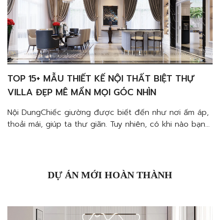
TOP 15+ MẪU THIẾT KẾ NỘI THẤT BIỆT THỰ
VILLA ĐẸP MÊ MẨN MỌI GÓC NHÌN
Nội DungChiếc giường được biết đến như nơi ấm áp,
thoải mái, giúp ta thư giãn. Tuy nhiên, có khi nào bạn
tắt hết đèn nhưng vẫn không thể đi ngủ chưa? Hóa
ra không phải chỉ cần lên giường là bạn có thể ngủ.
Đó là lý do chúng ta cần phải thiết kế […]
DỰ ÁN MỚI HOÀN THÀNH