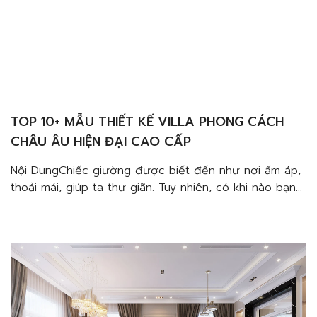
TOP 10+ MẪU THIẾT KẾ VILLA PHONG CÁCH
CHÂU ÂU HIỆN ĐẠI CAO CẤP
Nội DungChiếc giường được biết đến như nơi ấm áp,
thoải mái, giúp ta thư giãn. Tuy nhiên, có khi nào bạn
tắt hết đèn nhưng vẫn không thể đi ngủ chưa? Hóa
ra không phải chỉ cần lên giường là bạn có thể ngủ.
Đó là lý do chúng ta cần phải thiết kế […]