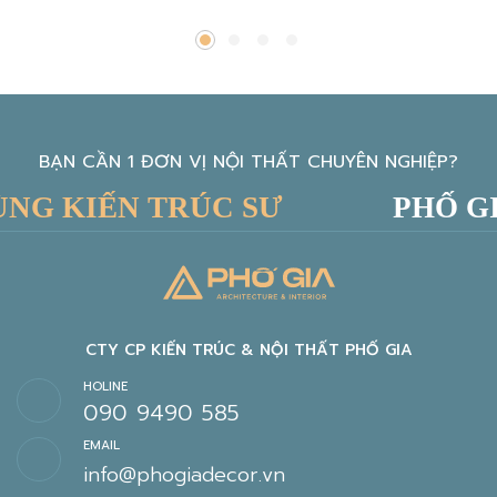
BẠN CẦN 1 ĐƠN VỊ NỘI THẤT CHUYÊN NGHIỆP?
G KIẾN TRÚC SƯ
PHỐ GIA
CTY CP KIẾN TRÚC & NỘI THẤT PHỐ GIA
HOLINE
090 9490 585
EMAIL
info@phogiadecor.vn