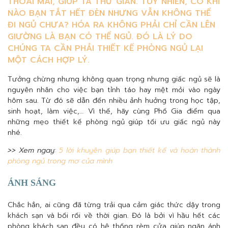
THOẢI MÁI, GIÚP TA THƯ GIÃN. TUY NHIÊN, CÓ KHI
NÀO BẠN TẮT HẾT ĐÈN NHƯNG VẪN KHÔNG THỂ
ĐI NGỦ CHƯA? HÓA RA KHÔNG PHẢI CHỈ CẦN LÊN
GIƯỜNG LÀ BẠN CÓ THỂ NGỦ. ĐÓ LÀ LÝ DO
CHÚNG TA CẦN PHẢI THIẾT KẾ PHÒNG NGỦ LẠI
MỘT CÁCH HỢP LÝ.
Tưởng chừng nhưng không quan trọng nhưng giấc ngủ sẽ là
nguyên nhân cho việc bạn tỉnh táo hay mệt mỏi vào ngày
hôm sau. Từ đó sẽ dẫn đến nhiều ảnh huởng trong học tập,
sinh hoạt, làm việc,… Vì thế, hãy cùng Phố Gia điểm qua
những mẹo thiết kế phòng ngủ giúp tối ưu giấc ngủ này
nhé.
>> Xem ngay:
5 lời khuyên giúp bạn thiết kế và hoàn thành
phòng ngủ trong mơ của mình
ÁNH SÁNG
Chắc hẳn, ai cũng đã từng trải qua cảm giác thức dậy trong
khách sạn và bối rối về thời gian. Đó là bởi vì hầu hết các
phòng khách sạn đều có hệ thống rèm cửa giúp ngăn ánh