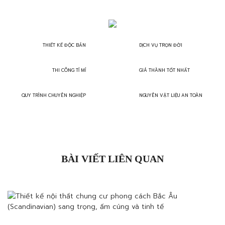
THIẾT KẾ ĐỘC BẢN
DỊCH VỤ TRỌN ĐỜI
THI CÔNG TỈ MỈ
GIÁ THÀNH TỐT NHẤT
QUY TRÌNH CHUYÊN NGHIỆP
NGUYÊN VẬT LIỆU AN TOÀN
BÀI VIẾT LIÊN QUAN