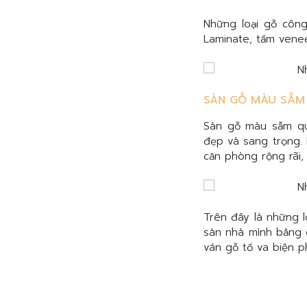
Những loại gỗ côn
Laminate, tấm vene
SÀN GỖ MÀU SẪM 
Sàn gỗ màu sẫm qu
đẹp và sang trọng. 
căn phòng rộng rãi,
Trên đây là những 
sàn nhà mình bằng g
ván gỗ tố va biện p