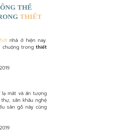
HÔNG THỂ
TRONG
THIẾT
thất
nhà ở hiện nay.
ưa chuộng trong
thiết
í lạ mắt và ấn tượng
 thự, sân khấu nghệ
iểu sàn gỗ này cũng