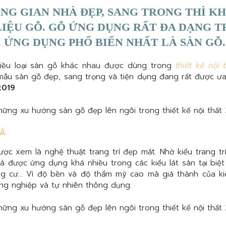
NG GIAN NHÀ ĐẸP, SANG TRONG THÌ K
LIỆU GỖ. GỖ ỨNG DỤNG RẤT ĐA DẠNG 
. ỨNG DỤNG PHỔ BIẾN NHẤT LÀ SÀN GỖ.
hiều loại sàn gỗ khác nhau được dùng trong
thiết kế nội 
mẫu sàn gỗ đẹp, sang trọng và tiện dụng đang rất được 
2019
.
CÁ
c xem là nghệ thuật trang trí đẹp mắt. Nhờ kiểu trang tr
 được ứng dụng khá nhiều trong các kiểu lát sàn tại biệt
hung cư… Vì độ bền và độ thẩm mỹ cao mà giá thành của k
ng nghiệp và tự nhiên thông dụng.