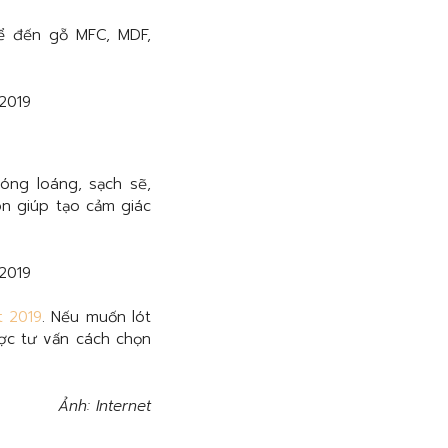
ể đến gỗ MFC, MDF,
ng loáng, sạch sẽ,
òn giúp tạo cảm giác
t 2019
. Nếu muốn lót
ược tư vấn cách chọn
Ảnh: Internet