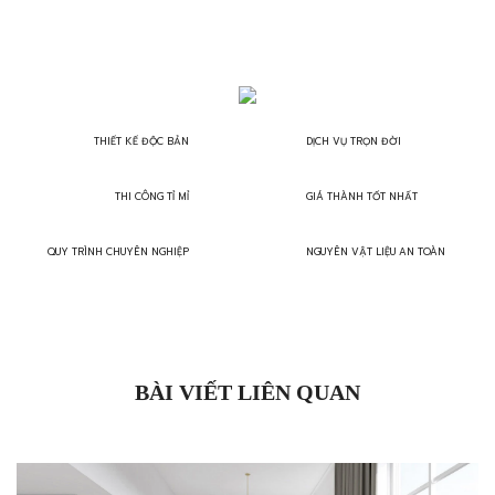
THIẾT KẾ ĐỘC BẢN
DỊCH VỤ TRỌN ĐỜI
THI CÔNG TỈ MỈ
GIÁ THÀNH TỐT NHẤT
QUY TRÌNH CHUYÊN NGHIỆP
NGUYÊN VẬT LIỆU AN TOÀN
BÀI VIẾT LIÊN QUAN