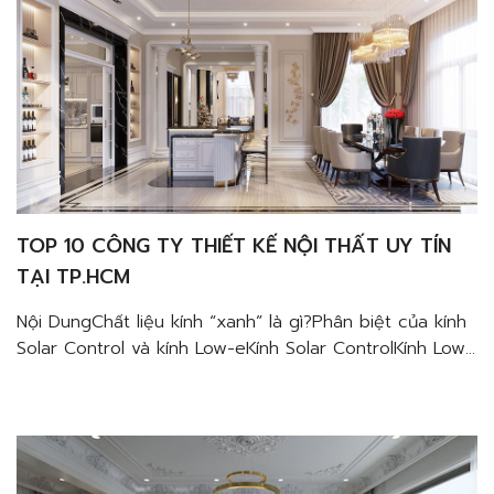
TOP 10 CÔNG TY THIẾT KẾ NỘI THẤT UY TÍN
TẠI TP.HCM
Nội DungChất liệu kính “xanh” là gì?Phân biệt của kính
Solar Control và kính Low-eKính Solar ControlKính Low-
eỨng dụng của kính Solar Control và kính Low-e trong
thiết kế nội thất penthouse sang trọng Nếu bạn đang
tìm kiếm một đơn vị thiết kế thi công nội thất chuyên
nghiệp giúp mang đến những thiết […]