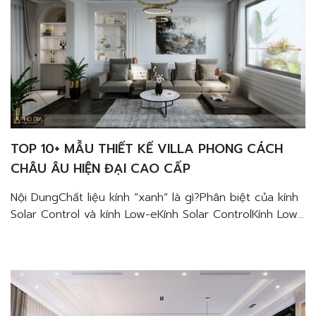
TOP 10+ MẪU THIẾT KẾ VILLA PHONG CÁCH
CHÂU ÂU HIỆN ĐẠI CAO CẤP
Nội DungChất liệu kính “xanh” là gì?Phân biệt của kính
Solar Control và kính Low-eKính Solar ControlKính Low-
eỨng dụng của kính Solar Control và kính Low-e trong
thiết kế nội thất penthouse sang trọng Top 10+ mẫu
thiết kế villa phong cách Châu Âu hiện đại cao cấp sẽ
không làm bạn thất vọng với […]