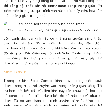
mặt trời. Nhờ vậy, ứng dụng kính solar control vào công trình
thi công nội thất căn hộ penthouse sang trọng
giúp tiết
kiệm điện lượng từ quá trình vận hành của máy điều hòa, làm
mát không gian trong nhà.
Kính Solar Control giúp tiết kiệm điện năng cho căn nhà
Bên cạnh đó, loại kính này có khả năng truyền sáng thấp,
ước tính khoảng 35 – 50%. Trong khi đó, đặc điểm
penthouse tầng cao cũng như khí hậu miền Nam với cường
độ năng lớn. Đặc điểm này của kính Solar Control giúp không
gian đẳng cấp nhưng không quá sáng, chói mắt, gây khó
chịu và ảnh hưởng đến chất lượng nghỉ ngơi.
KÍNH LOW-E
Tương tự kính Solar Control, kính Low-e cũng kiểm soát
nhiệt lượng mặt trời truyền vào trong không gian sống. Tối
ưu hơn thế, kết cấu vật liệu kính này còn chứa một lớp bạc
có công dụng làm giảm đáng kể tốc độ hấp thụ và phát xạ
nhiệt. Từ đó làm chậm quá trình truyền tải nhiệt. Ứng dụng
kính Low-e vào công trình
thi công nội thất căn hộ