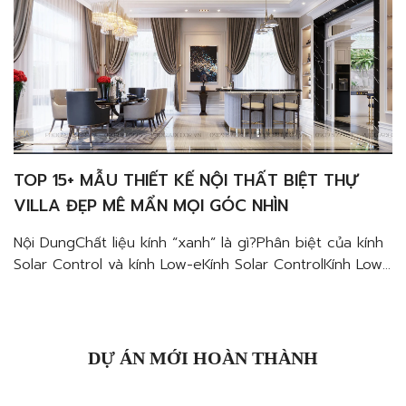
TOP 15+ MẪU THIẾT KẾ NỘI THẤT BIỆT THỰ
VILLA ĐẸP MÊ MẨN MỌI GÓC NHÌN
Nội DungChất liệu kính “xanh” là gì?Phân biệt của kính
Solar Control và kính Low-eKính Solar ControlKính Low-
eỨng dụng của kính Solar Control và kính Low-e trong
thiết kế nội thất penthouse sang trọng Thiết kế nội
thất biệt thự villa đẹp, sang trọng xứng tầm đẳng
cấp của gia chủ luôn là một điều […]
DỰ ÁN MỚI HOÀN THÀNH