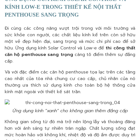
KÍNH LOW-E TRONG THIẾT KẾ NỘI THẤT
PENTHOUSE SANG TRỌNG
Đi cùng các công năng vượt trội trong với môi trường và
sức khỏe con người, các chất liệu kính kể trên còn sở hữu
một vẻ đẹp hiện đại, sang trọng và mức chi phí cao để sở
hữu. Ứng dụng kính Solar Control và Low-e để
thi công thất
căn hộ penthouse sang trọng
càng tô điểm thêm sự đẳng
cấp.
Và với đặc điểm các căn hộ penthouse tọa lạc trên các tầng
cao nhất của tòa nhà chung cư cao cấp, chủ nhân của nó
thường ưa thích sử dụng kính cho toàn bộ hệ thống cửa
kính mặt ngoài với thiết kế sát trần.
Ứng dụng kính “xanh” cho không gian thêm đẳng cấp
Không gian sống từ đó mà trở nên lộng lẫy và thoáng đãng
hơn với ánh sáng tự nhiên tràn ngập. Chất lượng sống đạt
mức hoàn hảo với không khí, nhiệt độ và độ ẩm được duy trì