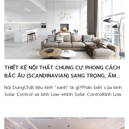
THIẾT KẾ NỘI THẤT CHUNG CƯ PHONG CÁCH
BẮC ÂU (SCANDINAVIAN) SANG TRỌNG, ẤM
CÚNG VÀ TINH TẾ
Nội DungChất liệu kính “xanh” là gì?Phân biệt của kính
Solar Control và kính Low-eKính Solar ControlKính Low-
eỨng dụng của kính Solar Control và kính Low-e trong
thiết kế nội thất penthouse sang trọng Nhiều gia đình
hiện nay thường lựa chọn lối thiết kế nội thất chung
cư phong cách Bắc Âu cho không […]