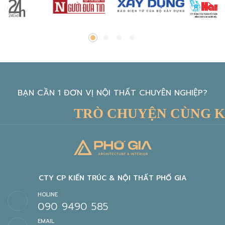
BẠN CẦN 1 ĐƠN VỊ NỘI THẤT CHUYÊN NGHIỆP?
TRÒ CHUYỆN CÙNG KIẾN
CTY CP KIẾN TRÚC & NỘI THẤT PHỐ GIA
HOLINE
090 9490 585
EMAIL