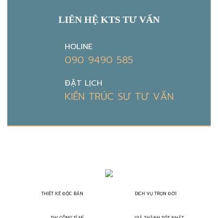
LIÊN HỆ KTS TƯ VẤN
HOLINE
090 9490 585
ĐẶT LỊCH
KIẾN TRÚC SƯ TƯ VẤN
THIẾT KẾ ĐỘC BẢN
DỊCH VỤ TRỌN ĐỜI