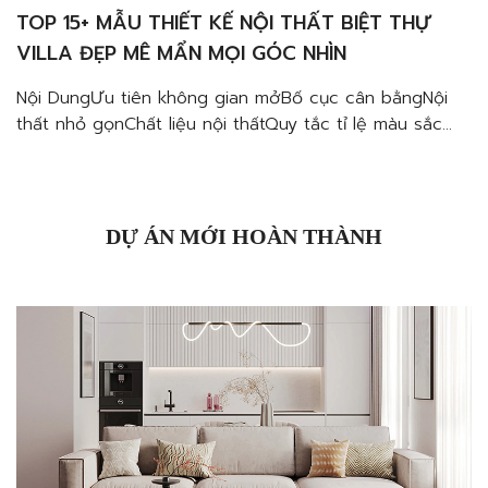
TOP 15+ MẪU THIẾT KẾ NỘI THẤT BIỆT THỰ
VILLA ĐẸP MÊ MẨN MỌI GÓC NHÌN
Nội DungƯu tiên không gian mởBố cục cân bằngNội
thất nhỏ gọnChất liệu nội thấtQuy tắc tỉ lệ màu sắc
Thiết kế nội thất biệt thự villa đẹp, sang trọng xứng
tầm đẳng cấp của gia chủ luôn là một điều không hề
dễ. Một biệt thự theo phong cách nào sẽ phụ thuộc
rất […]
DỰ ÁN MỚI HOÀN THÀNH