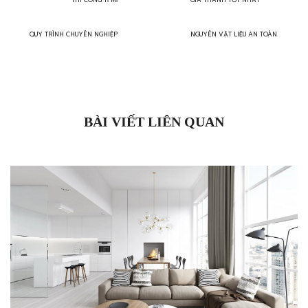
THI CÔNG TỈ MỈ
GIÁ THÀNH TỐT NHẤT
QUY TRÌNH CHUYÊN NGHIỆP
NGUYÊN VẬT LIỆU AN TOÀN
BÀI VIẾT LIÊN QUAN