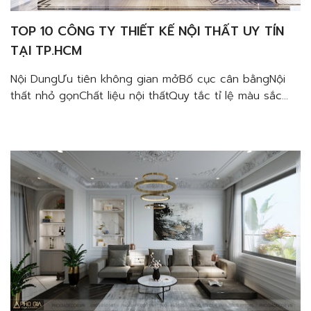
TOP 10 CÔNG TY THIẾT KẾ NỘI THẤT UY TÍN
TẠI TP.HCM
Nội DungƯu tiên không gian mởBố cục cân bằngNội
thất nhỏ gọnChất liệu nội thấtQuy tắc tỉ lệ màu sắc
Nếu bạn đang tìm kiếm một đơn vị thiết kế thi công
nội thất chuyên nghiệp giúp mang đến những thiết kế
tiện dụng, tinh tế tạo ra chất lượng cuộc sống tốt
cho gia […]