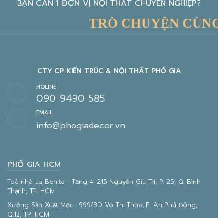
BẠN CẦN 1 ĐƠN VỊ NỘI THẤT CHUYÊN NGHIỆP?
TRÒ CHUYỆN CÙNG KI
CTY CP KIẾN TRÚC & NỘI THẤT PHỐ GIA
HOLINE
090 9490 585
EMAIL
info@phogiadecor.vn
PHỐ GIA HCM
Toà nhà La Bonita - Tầng 4: 215 Nguyễn Gia Trí, P. 25, Q. Bình
Thạnh, TP. HCM
Xưởng Sản Xuất Mộc : 999/3D Võ Thị Thừa, P. An Phú Đông,
Q.12, TP. HCM