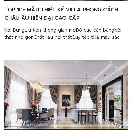
TOP 10+ MẪU THIẾT KẾ VILLA PHONG CÁCH
CHÂU ÂU HIỆN ĐẠI CAO CẤP
Nội DungƯu tiên không gian mởBố cục cân bằngNội
thất nhỏ gọnChất liệu nội thấtQuy tắc tỉ lệ màu sắc
Top 10+ mẫu thiết kế villa phong cách Châu Âu hiện
đại cao cấp sẽ không làm bạn thất vọng với vẻ đẹp
đẳng cấp của nó. Khám phá ngay cùng Phố gia qua
bài […]