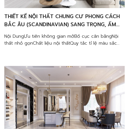
THIẾT KẾ NỘI THẤT CHUNG CƯ PHONG CÁCH
BẮC ÂU (SCANDINAVIAN) SANG TRỌNG, ẤM
CÚNG VÀ TINH TẾ
Nội DungƯu tiên không gian mởBố cục cân bằngNội
thất nhỏ gọnChất liệu nội thấtQuy tắc tỉ lệ màu sắc
Nhiều gia đình hiện nay thường lựa chọn lối thiết kế
nội thất chung cư phong cách Bắc Âu cho không gian
sống của mình. Với sức hút từ sự tinh tế và giản đơn,
[…]