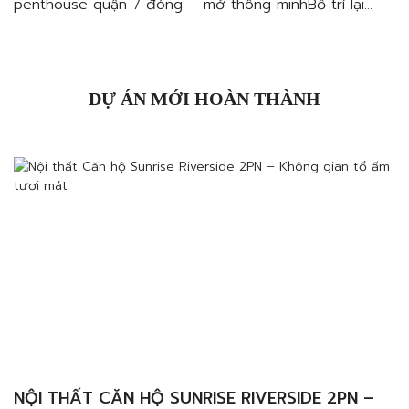
penthouse quận 7 đóng – mở thông minhBố trí lại
không gian đóng kín thành không gian mởKhông gian
đóng – mở hợp lý và ấn tượngTạo cảm giác gần gũi
với thiên nhiênĐịa chỉ thiết kế nội thất căn hộ
penthouse quận 7 […]
DỰ ÁN MỚI HOÀN THÀNH
NỘI THẤT CĂN HỘ SUNRISE RIVERSIDE 2PN –