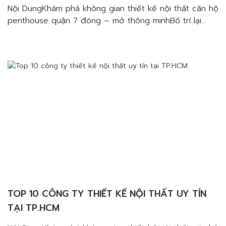
CÚNG VÀ TINH TẾ
Nội DungKhám phá không gian thiết kế nội thất căn hộ
penthouse quận 7 đóng – mở thông minhBố trí lại
không gian đóng kín thành không gian mởKhông gian
đóng – mở hợp lý và ấn tượngTạo cảm giác gần gũi
với thiên nhiênĐịa chỉ thiết kế nội thất căn hộ
penthouse quận 7 […]
TOP 10 CÔNG TY THIẾT KẾ NỘI THẤT UY TÍN
TẠI TP.HCM