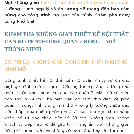
Một không gian
thiết kế nội thất căn hộ penthouse quận
7
đóng – mở hợp lý và ấn tượng sẽ mang đến bạn cảm
hứng cho công trình mơ ước của mình. Khám phá ngay
cùng Phố Gia!
KHÁM PHÁ KHÔNG GIAN THIẾT KẾ NỘI THẤT
CĂN HỘ PENTHOUSE QUẬN 7 ĐÓNG – MỞ
THÔNG MINH
BỐ TRÍ LẠI KHÔNG GIAN ĐÓNG KÍN THÀNH KHÔNG
GIAN MỞ
Công trình thiết kế nội thất căn hộ quận 7 này sự án cho
một gia đình nhỏ 5 người. Căn hộ thông tầng ở tầng cao
nhất thuộc khu chung cư cao cấp quận 7. Mặc dù có diện
tích sàn là 240m2, ba mặt đều có tầm nhìn đẹp về phía
quận 7. Song, tình trạng nhà thô không lý tưởng.Chiều cao
trần thấp, quá nhiều phòng ngủ và các khu vực chức năng
khác bố trí dọc theo cửa sổ. Vì thế, không gian phòng
khách và bếp hẹp và dễ gặp tình trạng ẩm ướt. Không gian
đóng kín hoàn toàn và không có ban công hay sân thượng.