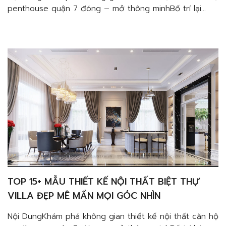
penthouse quận 7 đóng – mở thông minhBố trí lại
không gian đóng kín thành không gian mởKhông gian
đóng – mở hợp lý và ấn tượngTạo cảm giác gần gũi
với thiên nhiênĐịa chỉ thiết kế nội thất căn hộ
penthouse quận 7 […]
TOP 15+ MẪU THIẾT KẾ NỘI THẤT BIỆT THỰ
VILLA ĐẸP MÊ MẨN MỌI GÓC NHÌN
Nội DungKhám phá không gian thiết kế nội thất căn hộ