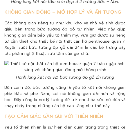
Hàng lang kết nối tầm nhìn đẹp ở 2 hướng Bắc – Nam
KHÔNG GIAN ĐÓNG – MỞ HỢP LÝ VÀ ẤN TƯỢNG
Các không gian riêng tư như khu kho và nhà vệ sinh được
giấu bên trong bức tường ốp gỗ tự nhiên. Việc này giúp
không gian đảm bảo yếu tố thẩm mỹ, vừa giữ được sự riêng
tư cần thiết cho thiết kế nội thất căn hộ penthouse quận 7.
Xuyên suốt bức tường ốp gỗ dài 24m là các kệ trưng bày
tác phẩm nghệ thuật sưu tầm của gia chủ.
Hành lang kết nối với bức tường ốp gỗ ấn tượng
Bên cạnh đó, bức tường cũng là yếu tố kết nối không gian
phía Bắc và phía Nam, cơi nới không gian dài hơn và rộng
hơn. Đây cũng là nơi lý tưởng để trẻ em thỏa sức nô đùa và
chạy nhảy trong những căn hộ cao tầng như thế này.
TẠO CẢM GIÁC GẦN GŨI VỚI THIÊN NHIÊN
Yếu tố thiên nhiên là sự hiện diện quan trọng trong thiết kế