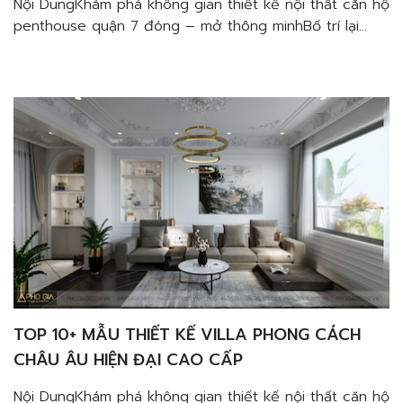
Nội DungKhám phá không gian thiết kế nội thất căn hộ
penthouse quận 7 đóng – mở thông minhBố trí lại
không gian đóng kín thành không gian mởKhông gian
đóng – mở hợp lý và ấn tượngTạo cảm giác gần gũi
với thiên nhiênĐịa chỉ thiết kế nội thất căn hộ
penthouse quận 7 […]
TOP 10+ MẪU THIẾT KẾ VILLA PHONG CÁCH
CHÂU ÂU HIỆN ĐẠI CAO CẤP
Nội DungKhám phá không gian thiết kế nội thất căn hộ