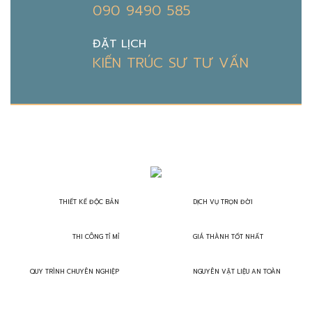
090 9490 585
ĐẶT LỊCH
KIẾN TRÚC SƯ TƯ VẤN
THIẾT KẾ ĐỘC BẢN
DỊCH VỤ TRỌN ĐỜI
THI CÔNG TỈ MỈ
GIÁ THÀNH TỐT NHẤT
QUY TRÌNH CHUYÊN NGHIỆP
NGUYÊN VẬT LIỆU AN TOÀN