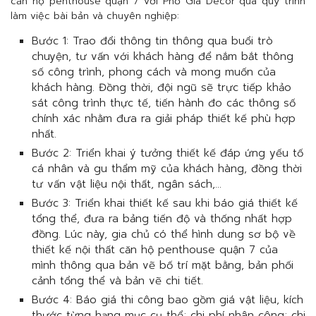
căn hộ penthouse quận 7 với Phố Gia Decor qua quy trình
làm việc bài bản và chuyên nghiệp:
Bước 1: Trao đổi thông tin thông qua buổi trò
chuyện, tư vấn với khách hàng để nắm bắt thông
số công trình, phong cách và mong muốn của
khách hàng. Đồng thời, đội ngũ sẽ trực tiếp khảo
sát công trình thực tế, tiến hành đo các thông số
chính xác nhằm đưa ra giải pháp thiết kế phù hợp
nhất.
Bước 2: Triển khai ý tưởng thiết kế đáp ứng yếu tố
cá nhân và gu thẩm mỹ của khách hàng, đồng thời
tư vấn vật liệu nội thất, ngân sách,…
Bước 3: Triển khai thiết kế sau khi báo giá thiết kế
tổng thể, đưa ra bảng tiến độ và thống nhất hợp
đồng. Lúc này, gia chủ có thể hình dung sơ bộ về
thiết kế nội thất căn hộ penthouse quận 7 của
mình thông qua bản vẽ bố trí mặt bằng, bản phối
cảnh tổng thể và bản vẽ chi tiết.
Bước 4: Báo giá thi công bao gồm giá vật liệu, kích
thước từng hạng mục cụ thể; chi phí nhân công; chi