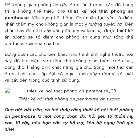
Để không gian phòng ăn gây được ấn tượng, các đồ trang
trí là không thể thiếu cho
thiết kế nội thất phòng ăn
penthouse
. Vận dụng hệ thống đèn nhân tạo yếu tố điểm
nhấn thẩm mỹ cho không gian là một ý tưởng tuyệt vời. Đèn
chùm hay đèn thả dây bằng đá quý và kim loại được thiết kế
ấn tượng sẽ tổ điểm cho phòng ăn cũng như tổng thể
penthouse xa hoa của bạn.
Đừng quên các phụ kiện khác như tranh ảnh nghệ thuật, hoa
hay đồ lưu niệm sưu tầm cho không gian thêm cuốn hút,
đồng thời khẳng định chất riêng gia chủ. Song, mọi thứ cần
được tính toán, sắp đặt có logic, tránh gây rườm rà, rối mắt
và bất tiện trong quá trình sử dụng.
Thiết kế nội thất phòng ăn penthouse ấn tượng
Qua bài viết trên, có thể thấy rằng thiết kế nội thất phòng
ăn penthouse là một công đoạn đòi hỏi yếu tố thẩm mỹ
cao. Vì vậy, nếu bạn cần sự hỗ trợ, liên hệ ngay Phố gia
nhé!