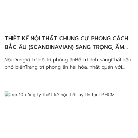
THIẾT KẾ NỘI THẤT CHUNG CƯ PHONG CÁCH
BẮC ÂU (SCANDINAVIAN) SANG TRỌNG, ẤM
CÚNG VÀ TINH TẾ
Nội DungVị trí bố trí phòng ănBố trí ánh sángChất liệu
phổ biếnTrang trí phòng ăn hài hòa, nhất quán với
tổng thể căn hộ penthouse Nhiều gia đình hiện nay
thường lựa chọn lối thiết kế nội thất chung cư phong
cách Bắc Âu cho không gian sống của mình. Với sức
hút từ […]