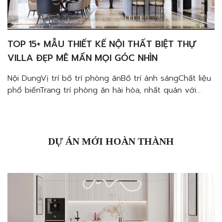
TOP 15+ MẪU THIẾT KẾ NỘI THẤT BIỆT THỰ
VILLA ĐẸP MÊ MẨN MỌI GÓC NHÌN
Nội DungVị trí bố trí phòng ănBố trí ánh sángChất liệu
phổ biếnTrang trí phòng ăn hài hòa, nhất quán với
tổng thể căn hộ penthouse Thiết kế nội thất biệt thự
villa đẹp, sang trọng xứng tầm đẳng cấp của gia chủ
luôn là một điều không hề dễ. Một biệt thự theo
phong […]
DỰ ÁN MỚI HOÀN THÀNH