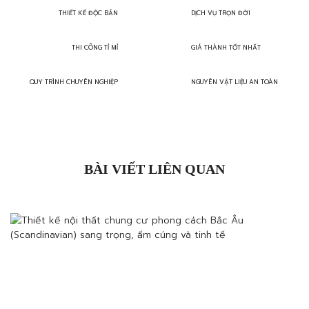
THIẾT KẾ ĐỘC BẢN
DỊCH VỤ TRỌN ĐỜI
THI CÔNG TỈ MỈ
GIÁ THÀNH TỐT NHẤT
QUY TRÌNH CHUYÊN NGHIỆP
NGUYÊN VẬT LIỆU AN TOÀN
BÀI VIẾT LIÊN QUAN