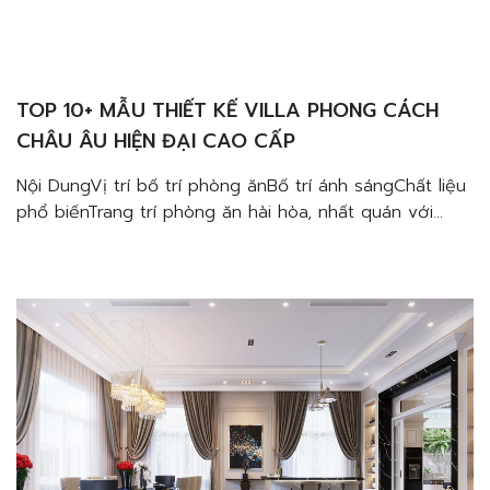
TOP 10+ MẪU THIẾT KẾ VILLA PHONG CÁCH
CHÂU ÂU HIỆN ĐẠI CAO CẤP
Nội DungVị trí bố trí phòng ănBố trí ánh sángChất liệu
phổ biếnTrang trí phòng ăn hài hòa, nhất quán với
tổng thể căn hộ penthouse Top 10+ mẫu thiết kế villa
phong cách Châu Âu hiện đại cao cấp sẽ không làm
bạn thất vọng với vẻ đẹp đẳng cấp của nó. Khám
phá […]