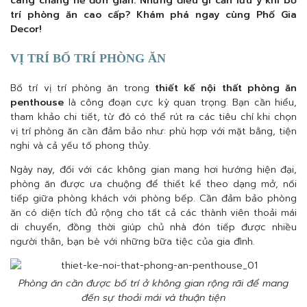
càng chẳng hề đơn giản. Những điều gì cần lưu ý khi bố
trí phòng ăn cao cấp? Khám phá ngay cùng Phố Gia
Decor!
VỊ TRÍ BỐ TRÍ PHÒNG ĂN
Bố trí vị trí phòng ăn trong
thiết kế nội thất phòng ăn
penthouse
là công đoạn cực kỳ quan trọng. Bạn cần hiểu,
tham khảo chi tiết, từ đó có thể rút ra các tiêu chí khi chọn
vị trí phòng ăn cần đảm bảo như: phù hợp với mặt bằng, tiện
nghi và cả yếu tố phong thủy.
Ngày nay, đối với các không gian mang hơi hướng hiện đại,
phòng ăn được ưa chuộng để thiết kế theo dạng mở, nối
tiếp giữa phòng khách với phòng bếp. Cần đảm bảo phòng
ăn có diện tích đủ rộng cho tất cả các thành viên thoải mái
di chuyển, đồng thời giúp chủ nhà đón tiếp được nhiều
người thân, bạn bè với những bữa tiệc của gia đình.
Phòng ăn cần được bố trí ở không gian rộng rãi để mang
đến sự thoải mái và thuận tiện