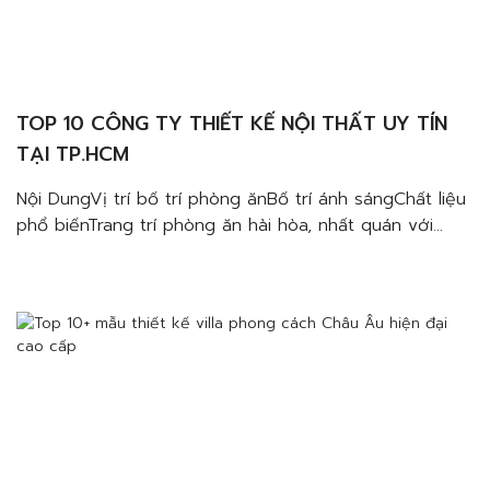
TOP 10 CÔNG TY THIẾT KẾ NỘI THẤT UY TÍN
TẠI TP.HCM
Nội DungVị trí bố trí phòng ănBố trí ánh sángChất liệu
phổ biếnTrang trí phòng ăn hài hòa, nhất quán với
tổng thể căn hộ penthouse Nếu bạn đang tìm kiếm
một đơn vị thiết kế thi công nội thất chuyên nghiệp
giúp mang đến những thiết kế tiện dụng, tinh tế tạo
ra chất […]