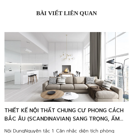
BÀI VIẾT LIÊN QUAN
THIẾT KẾ NỘI THẤT CHUNG CƯ PHONG CÁCH
BẮC ÂU (SCANDINAVIAN) SANG TRỌNG, ẤM
CÚNG VÀ TINH TẾ
Nội DungNguyên tắc 1: Cân nhắc diện tích phòng