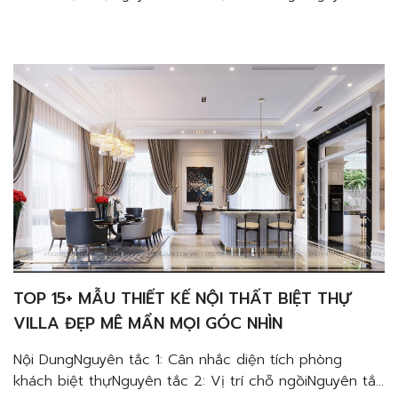
3: Ghế ngồiNguyên tắc 4: BànNguyên tắc 5: Trang trí
tườngNguyên tắc 6: Ánh sáng trong không gian Top
10+ mẫu thiết kế villa phong cách Châu Âu hiện đại
cao cấp sẽ không làm bạn […]
TOP 15+ MẪU THIẾT KẾ NỘI THẤT BIỆT THỰ
VILLA ĐẸP MÊ MẨN MỌI GÓC NHÌN
Nội DungNguyên tắc 1: Cân nhắc diện tích phòng
khách biệt thựNguyên tắc 2: Vị trí chỗ ngồiNguyên tắc