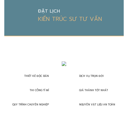
ĐẶT LỊCH
KIẾN TRÚC SƯ TƯ VẤN
THIẾT KẾ ĐỘC BẢN
DỊCH VỤ TRỌN ĐỜI
THI CÔNG TỈ MỈ
GIÁ THÀNH TỐT NHẤT
QUY TRÌNH CHUYÊN NGHIỆP
NGUYÊN VẬT LIỆU AN TOÀN