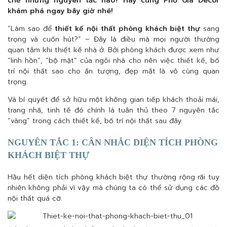
chẽ những nguyên tắc nào? Hãy cùng Phố Gia Decor
khám phá ngay bây giờ nhé!
“Làm sao để
thiết kế nội thất phòng khách biệt thự
sang
trọng và cuốn hút?” – Đây là điều mà mọi người thường
quan tâm khi thiết kế nhà ở. Bởi phòng khách được xem như
“linh hồn”, “bộ mặt” của ngôi nhà cho nên việc thiết kế, bố
trí nội thất sao cho ấn tượng, đẹp mắt là vô cùng quan
trọng.
Và bí quyết để sở hữu một không gian tiếp khách thoải mái,
trang nhã, tinh tế đó chính là tuân thủ theo 7 nguyên tắc
“vàng” trong cách thiết kế, bố trí nội thất sau đây.
NGUYÊN TẮC 1: CÂN NHẮC DIỆN TÍCH PHÒNG
KHÁCH BIỆT THỰ
Hầu hết diện tích phòng khách biệt thự thường rộng rãi tuy
nhiên không phải vì vậy mà chúng ta có thể sử dụng các đồ
nội thất quá cỡ.