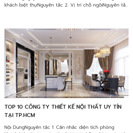
khách biệt thựNguyên tắc 2: Vị trí chỗ ngồiNguyên tắc
3: Ghế ngồiNguyên tắc 4: BànNguyên tắc 5: Trang trí
tườngNguyên tắc 6: Ánh sáng trong không gian Nhiều
gia đình hiện nay thường lựa chọn lối thiết kế nội thất
chung cư phong cách Bắc […]
TOP 10 CÔNG TY THIẾT KẾ NỘI THẤT UY TÍN
TẠI TP.HCM
Nội DungNguyên tắc 1: Cân nhắc diện tích phòng