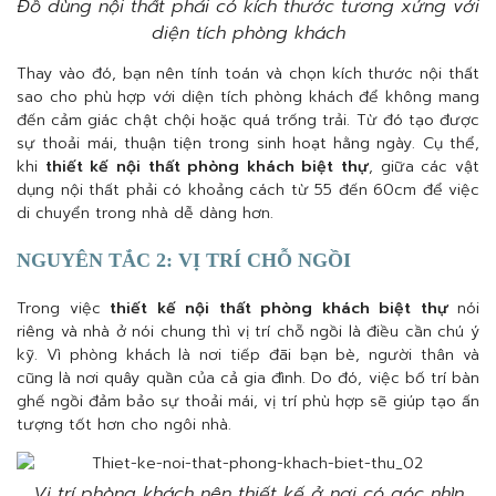
Đồ dùng nội thất phải có kích thước tương xứng với
diện tích phòng khách
Thay vào đó, bạn nên tính toán và chọn kích thước nội thất
sao cho phù hợp với diện tích phòng khách để không mang
đến cảm giác chật chội hoặc quá trống trải. Từ đó tạo được
sự thoải mái, thuận tiện trong sinh hoạt hằng ngày. Cụ thể,
khi
thiết kế nội thất phòng khách biệt thự
, giữa các vật
dụng nội thất phải có khoảng cách từ 55 đến 60cm để việc
di chuyển trong nhà dễ dàng hơn.
NGUYÊN TẮC 2: VỊ TRÍ CHỖ NGỒI
Trong việc
thiết kế nội thất phòng khách biệt thự
nói
riêng và nhà ở nói chung thì vị trí chỗ ngồi là điều cần chú ý
kỹ. Vì phòng khách là nơi tiếp đãi bạn bè, người thân và
cũng là nơi quây quần của cả gia đình. Do đó, việc bố trí bàn
ghế ngồi đảm bảo sự thoải mái, vị trí phù hợp sẽ giúp tạo ấn
tượng tốt hơn cho ngôi nhà.
Vị trí phòng khách nên thiết kế ở nơi có góc nhìn