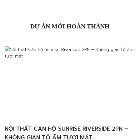
3: Ghế ngồiNguyên tắc 4: BànNguyên tắc 5: Trang trí
tườngNguyên tắc 6: Ánh sáng trong không gian Thiết
kế nội thất biệt thự villa đẹp, sang trọng xứng tầm
đẳng cấp của gia chủ luôn […]
DỰ ÁN MỚI HOÀN THÀNH
NỘI THẤT CĂN HỘ SUNRISE RIVERSIDE 2PN –
KHÔNG GIAN TỔ ẤM TƯƠI MÁT