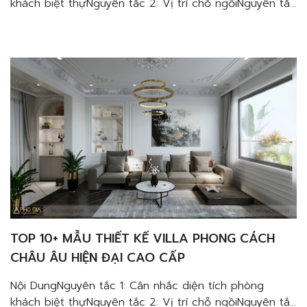
khách biệt thựNguyên tắc 2: Vị trí chỗ ngồiNguyên tắc
3: Ghế ngồiNguyên tắc 4: BànNguyên tắc 5: Trang trí
tườngNguyên tắc 6: Ánh sáng trong không gian Nếu
bạn đang tìm kiếm một đơn vị thiết kế thi công nội
thất chuyên nghiệp giúp mang […]
TOP 10+ MẪU THIẾT KẾ VILLA PHONG CÁCH
CHÂU ÂU HIỆN ĐẠI CAO CẤP
Nội DungNguyên tắc 1: Cân nhắc diện tích phòng
khách biệt thựNguyên tắc 2: Vị trí chỗ ngồiNguyên tắc