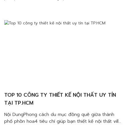
Biên Hòa Đồng Nai cực chất với phong cách
BohemianMàu sắcVật liệuHoa vănBày trí Nhiều gia đình
hiện nay thường lựa chọn lối thiết kế nội thất chung
cư phong cách Bắc Âu cho […]
TOP 10 CÔNG TY THIẾT KẾ NỘI THẤT UY TÍN
TẠI TP.HCM
Nội DungPhong cách du mục đồng quê giữa thành
phố phồn hoa4 tiêu chí giúp bạn thiết kế nội thất villa