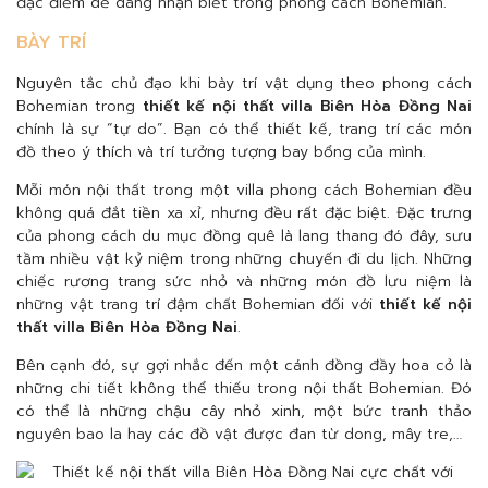
đặc điểm dễ dàng nhận biết trong phong cách Bohemian.
BÀY TRÍ
Nguyên tắc chủ đạo khi bày trí vật dụng theo phong cách
Bohemian trong
thiết kế nội thất villa Biên Hòa Đồng Nai
chính là sự “tự do”. Bạn có thể thiết kế, trang trí các món
đồ theo ý thích và trí tưởng tượng bay bổng của mình.
Mỗi món nội thất trong một villa phong cách Bohemian đều
không quá đắt tiền xa xỉ, nhưng đều rất đặc biệt. Đặc trưng
của phong cách du mục đồng quê là lang thang đó đây, sưu
tầm nhiều vật kỷ niệm trong những chuyến đi du lịch. Những
chiếc rương trang sức nhỏ và những món đồ lưu niệm là
những vật trang trí đậm chất Bohemian đối với
thiết kế nội
thất villa Biên Hòa Đồng Nai
.
Bên cạnh đó, sự gợi nhắc đến một cánh đồng đầy hoa cỏ là
những chi tiết không thể thiếu trong nội thất Bohemian. Đó
có thể là những chậu cây nhỏ xinh, một bức tranh thảo
nguyên bao la hay các đồ vật được đan từ dong, mây tre,…