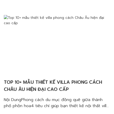
Biên Hòa Đồng Nai cực chất với phong cách
BohemianMàu sắcVật liệuHoa vănBày trí Nếu bạn đang
tìm kiếm một đơn vị thiết kế thi công nội thất chuyên
nghiệp giúp mang đến những […]
TOP 10+ MẪU THIẾT KẾ VILLA PHONG CÁCH
CHÂU ÂU HIỆN ĐẠI CAO CẤP
Nội DungPhong cách du mục đồng quê giữa thành
phố phồn hoa4 tiêu chí giúp bạn thiết kế nội thất villa
Biên Hòa Đồng Nai cực chất với phong cách