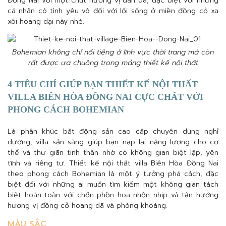
Đồng Nai với một chút hương vị dân dã, đặc biệt với những
cá nhân có tình yêu vô đối với lối sống ở miền đồng cỏ xa
xôi hoang dại này nhé.
Bohemian không chỉ nổi tiếng ở lĩnh vực thời trang mà còn
rất được ưa chuộng trong mảng thiết kế nội thất
4 TIÊU CHÍ GIÚP BẠN THIẾT KẾ NỘI THẤT
VILLA BIÊN HÒA ĐỒNG NAI CỰC CHẤT VỚI
PHONG CÁCH BOHEMIAN
Là phân khúc bất động sản cao cấp chuyên dùng nghỉ
dưỡng, villa sẵn sàng giúp bạn nạp lại năng lượng cho cơ
thể và thư giãn tinh thần nhờ có không gian biệt lập, yên
tĩnh và riêng tư. Thiết kế nội thất villa Biên Hòa Đồng Nai
theo phong cách Bohemian là một ý tưởng phá cách, đặc
biệt đối với những ai muốn tìm kiếm một không gian tách
biệt hoàn toàn với chốn phồn hoa nhộn nhịp và tận hưởng
hương vị đồng cỏ hoang dã và phóng khoáng.
MÀU SẮC