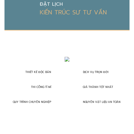
ĐẶT LỊCH
KIẾN TRÚC SƯ TƯ VẤN
THIẾT KẾ ĐỘC BẢN
DỊCH VỤ TRỌN ĐỜI
THI CÔNG TỈ MỈ
GIÁ THÀNH TỐT NHẤT
QUY TRÌNH CHUYÊN NGHIỆP
NGUYÊN VẬT LIỆU AN TOÀN