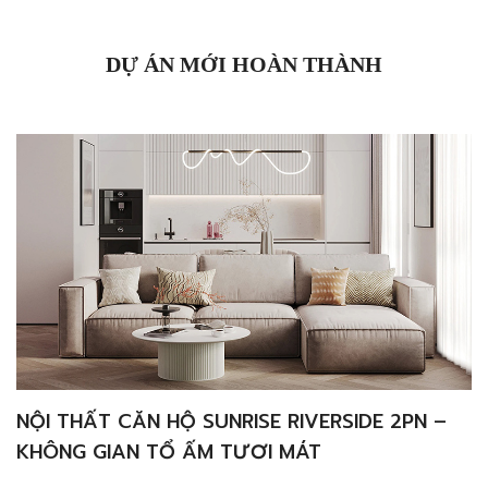
BohemianMàu sắcVật liệuHoa vănBày trí Thiết kế nội
thất biệt thự villa đẹp, sang trọng xứng tầm đẳng
cấp của gia chủ luôn là một […]
DỰ ÁN MỚI HOÀN THÀNH
NỘI THẤT CĂN HỘ SUNRISE RIVERSIDE 2PN –
KHÔNG GIAN TỔ ẤM TƯƠI MÁT