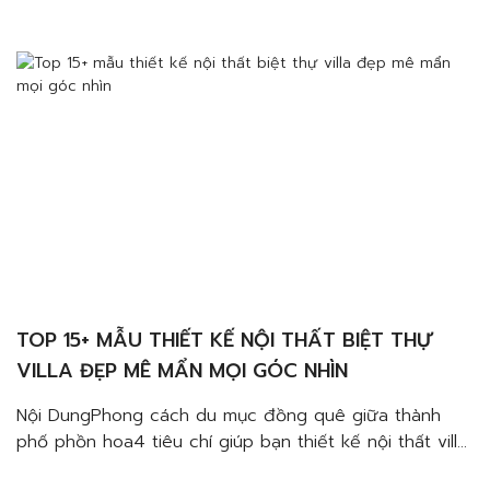
BohemianMàu sắcVật liệuHoa vănBày trí Top 10+ mẫu
thiết kế villa phong cách Châu Âu hiện đại cao cấp sẽ
không làm bạn thất vọng […]
TOP 15+ MẪU THIẾT KẾ NỘI THẤT BIỆT THỰ
VILLA ĐẸP MÊ MẨN MỌI GÓC NHÌN
Nội DungPhong cách du mục đồng quê giữa thành
phố phồn hoa4 tiêu chí giúp bạn thiết kế nội thất villa
Biên Hòa Đồng Nai cực chất với phong cách