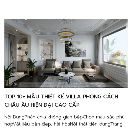
trí phòng bếp đơn giản Nếu bạn đang tìm kiếm một
đơn vị thiết kế thi công nội thất chuyên nghiệp giúp
mang đến những thiết kế tiện dụng, tinh tế tạo ra
chất lượng cuộc sống […]
TOP 10+ MẪU THIẾT KẾ VILLA PHONG CÁCH
CHÂU ÂU HIỆN ĐẠI CAO CẤP
Nội DungPhân chia không gian bếpChọn màu sắc phù
hợpVật liệu bền đẹp, hài hòaNội thất tiện dụngTrang
trí phòng bếp đơn giản Top 10+ mẫu thiết kế villa