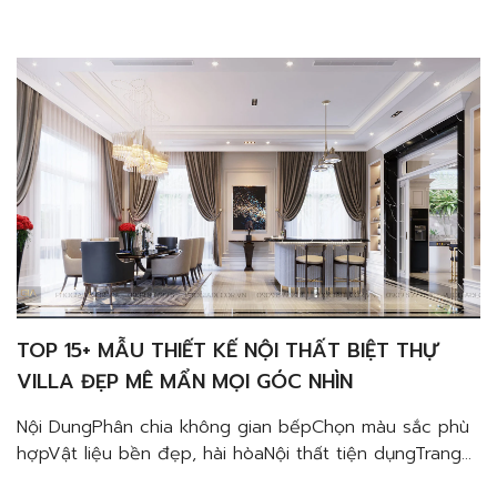
phong cách Châu Âu hiện đại cao cấp sẽ không làm
bạn thất vọng với vẻ đẹp đẳng cấp của nó. Khám
phá ngay cùng Phố […]
TOP 15+ MẪU THIẾT KẾ NỘI THẤT BIỆT THỰ
VILLA ĐẸP MÊ MẨN MỌI GÓC NHÌN
Nội DungPhân chia không gian bếpChọn màu sắc phù
hợpVật liệu bền đẹp, hài hòaNội thất tiện dụngTrang
trí phòng bếp đơn giản Thiết kế nội thất biệt thự villa