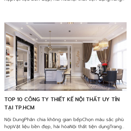
trí phòng bếp đơn giản Nhiều gia đình hiện nay
thường lựa chọn lối thiết kế nội thất chung cư phong
cách Bắc Âu cho không gian sống của mình. Với sức
hút từ sự tinh tế […]
TOP 10 CÔNG TY THIẾT KẾ NỘI THẤT UY TÍN
TẠI TP.HCM
Nội DungPhân chia không gian bếpChọn màu sắc phù
hợpVật liệu bền đẹp, hài hòaNội thất tiện dụngTrang