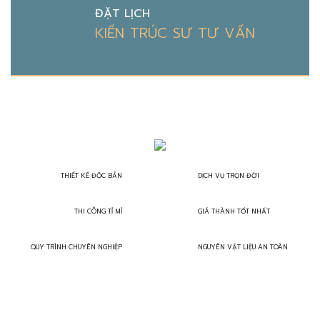
ĐẶT LỊCH
KIẾN TRÚC SƯ TƯ VẤN
THIẾT KẾ ĐỘC BẢN
DỊCH VỤ TRỌN ĐỜI
THI CÔNG TỈ MỈ
GIÁ THÀNH TỐT NHẤT
QUY TRÌNH CHUYÊN NGHIỆP
NGUYÊN VẬT LIỆU AN TOÀN