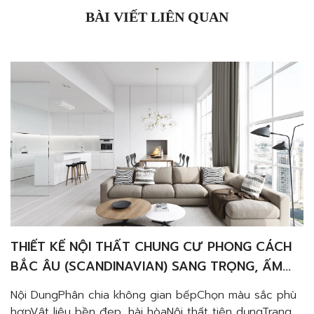
BÀI VIẾT LIÊN QUAN
THIẾT KẾ NỘI THẤT CHUNG CƯ PHONG CÁCH
BẮC ÂU (SCANDINAVIAN) SANG TRỌNG, ẤM
CÚNG VÀ TINH TẾ
Nội DungPhân chia không gian bếpChọn màu sắc phù
hợpVật liệu bền đẹp, hài hòaNội thất tiện dụngTrang