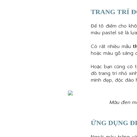
TRANG TRÍ Đ
Để tô điểm cho khô
màu pastel sẽ là lựa
Có rất nhiều mẫu
t
hoặc màu gỗ sáng đ
Hoặc bạn cũng có t
đồ trang trí nhỏ xi
mình đẹp, độc đáo 
Màu đen mạ
ỨNG DỤNG Đ
Ngoài màu trắng v