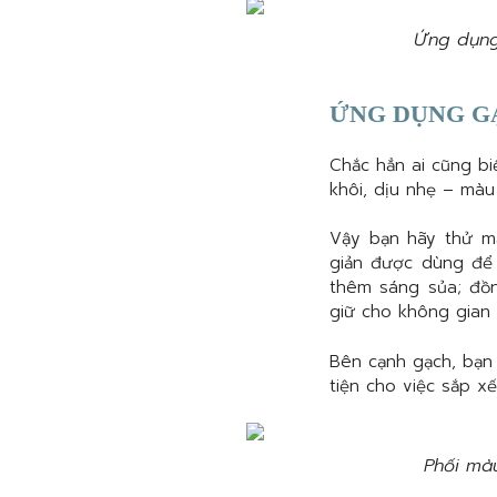
Ứng dụng
ỨNG DỤNG G
Chắc hẳn ai cũng bi
khôi, dịu nhẹ – màu
Vậy bạn hãy thử 
giản được dùng để
thêm sáng sủa; đồ
giữ cho không gian 
Bên cạnh gạch, bạn
tiện cho việc sắp x
Phối mà