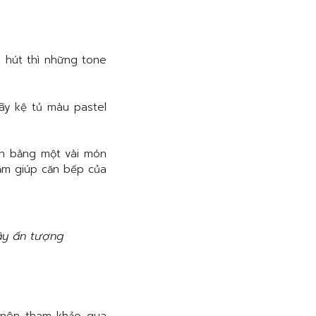
 hút thì những tone
y kệ tủ màu pastel
an bằng một vài món
hằm giúp căn bếp của
ầy ấn tượng
 nên tham khảo qua