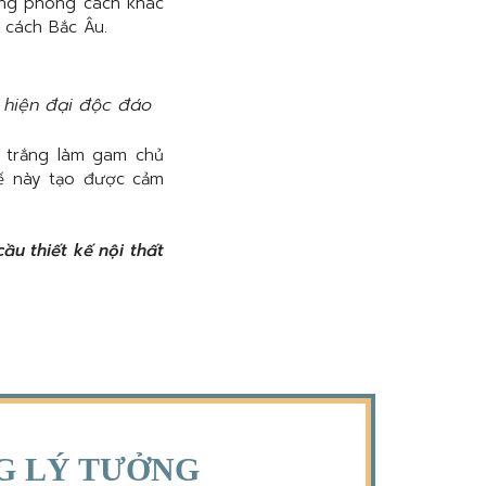
ững phong cách khác
 cách Bắc Âu.
 hiện đại độc đáo
 trắng làm gam chủ
kế này tạo được cảm
u thiết kế nội thất
NG LÝ TƯỞNG