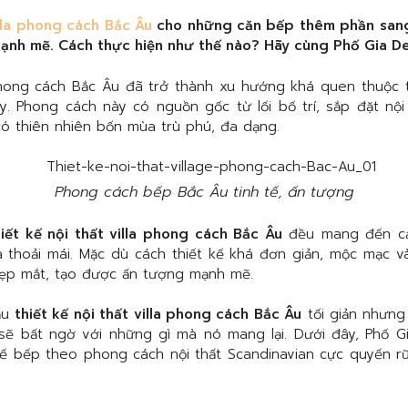
illa phong cách Bắc Âu
cho những căn bếp thêm phần sang
ạnh mẽ. Cách thực hiện như thế nào? Hãy cùng Phố Gia De
hong cách Bắc Âu đã trở thành xu hướng khá quen thuộc tr
y. Phong cách này có nguồn gốc từ lối bố trí, sắp đặt nộ
ó thiên nhiên bốn mùa trù phú, đa dạng.
Phong cách bếp Bắc Âu tinh tế, ấn tượng
hiết kế nội thất villa phong cách Bắc Âu
đều mang đến cảm
và thoải mái. Mặc dù cách thiết kế khá đơn giản, mộc mạc 
đẹp mắt, tạo được ấn tượng mạnh mẽ.
ẫu
thiết kế nội thất villa phong cách Bắc Âu
tối giản nhưng
sẽ bất ngờ với những gì mà nó mang lại. Dưới đây, Phố Gi
 kế bếp theo phong cách nội thất Scandinavian cực quyến 