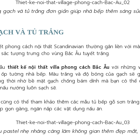
 gạch và tủ trắng đơn giản giúp nhà bếp thêm sáng sủa
ẠCH VÀ TỦ TRẮNG
ết phong cách nội thất Scandinavian thường gắn liền với màu 
 sắc tượng trưng cho vùng Bắc Âu tuyết trắng.
mẫu
thiết kế nội thất villa phong cách Bắc Âu
với những v
 ốp tường nhà bếp. Màu trắng và độ bóng của gạch sẽ g
ng thời nhờ bề mặt gạch chống bám dính mà bạn có thể d
nấu nướng luôn sạch sẽ.
 cũng có thể tham khảo thêm các mẫu tủ bếp gỗ sơn trắng 
ếp gọn gàng, ngăn nắp các vật dụng nấu ăn.
u pastel nhẹ nhàng càng làm không gian thêm đẹp mắt, 