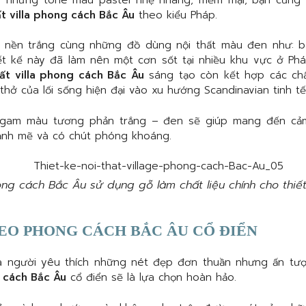
ất villa phong cách Bắc Âu
theo kiểu Pháp.
 nền trắng cùng những đồ dùng nội thất màu đen như: bà
ết kế này đã làm nên một cơn sốt tại nhiều khu vực ở Phá
hất villa phong cách Bắc Âu
sáng tạo còn kết hợp các chất
thở của lối sống hiện đại vào xu hướng Scandinavian tinh tế
 gam màu tương phản trắng – đen sẽ giúp mang đến cảm 
mạnh mẽ và có chút phóng khoáng.
ng cách Bắc Âu sử dụng gỗ làm chất liệu chính cho thiế
EO PHONG CÁCH BẮC ÂU CỔ ĐIỂN
là người yêu thích những nét đẹp đơn thuần nhưng ấn tư
g cách Bắc Âu
cổ điển sẽ là lựa chọn hoàn hảo.