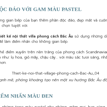
ỘC ĐÁO VỚI GAM MÀU PASTEL
ng gian bếp của bạn thêm phần độc đáo, đẹp mắt và cuốn
 chọn tuyệt vời.
hiết kế nội thất villa phong cách Bắc Âu
sử dụng những dã
ể làm điểm nhấn cho không gian bếp.
hể điểm xuyến trên nền trắng của phong cách Scandinavi
nh như: lọ hoa, giỏ mây, chậu cây… với màu sắc tươi sáng, n
hơn.
nh mẽ, phóng khoáng tạo nên một xu hướng Bắc Âu đ
IỂM NHẤN MÀU ĐEN
à những tone màu pastel nhẹ nhàng, mềm mại, bạn cũng