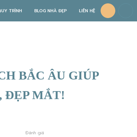
QUY TRÌNH
BLOG NHÀ ĐẸP
LIÊN HỆ
QUY TRÌNH THIẾT KẾ NỘI THẤT
QUY TRÌNH THI CÔNG NỘI THẤT
CHÍNH SÁCH BẢO HÀNH, BẢO TRÌ
CH BẮC ÂU GIÚP
 ĐẸP MẮT!
Đánh giá