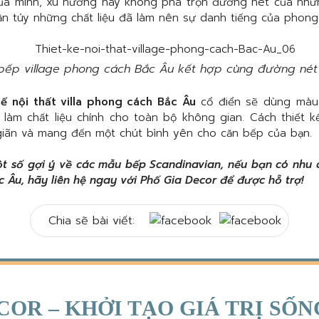
ủa mình, xu hướng này không pha trộn đường nét của nh
n túy những chất liệu đã làm nên sự danh tiếng của phong
t bếp village phong cách Bắc Âu kết hợp cùng đường nét
kế nội thất villa phong cách Bắc Âu
cổ điển sẽ dùng màu
làm chất liệu chính cho toàn bộ không gian. Cách thiết 
 giãn và mang đến một chút bình yên cho căn bếp của bạn.
t số gợi ý về các mẫu bếp Scandinavian, nếu bạn có nhu cầ
c Âu, hãy liên hệ ngay với Phố Gia Decor để được hỗ trợ!
Chia sẽ bài viết:
COR – KHỞI TẠO GIÁ TRỊ SỐ