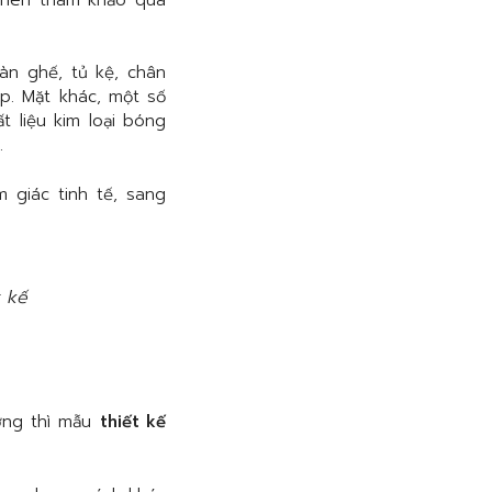
n ghế, tủ kệ, chân
p. Mặt khác, một số
 liệu kim loại bóng
.
giác tinh tế, sang
t kế
ợng thì mẫu
thiết kế