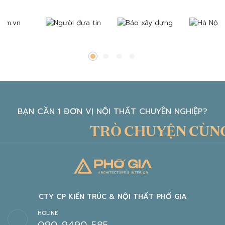
BẠN CẦN 1 ĐƠN VỊ NỘI THẤT CHUYÊN NGHIỆP?
TRÒ CHUYỆN CÙNG K
CTY CP KIẾN TRÚC & NỘI THẤT PHỐ GIA
HOLINE