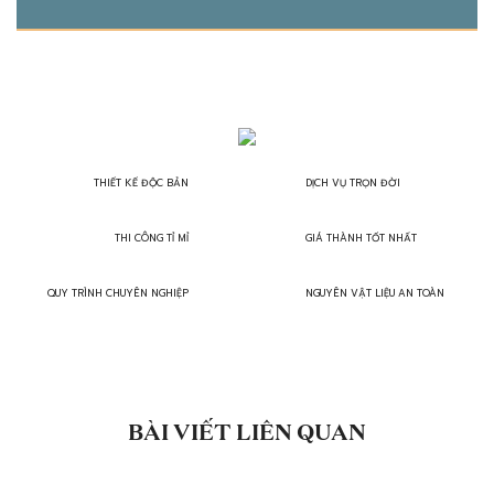
THIẾT KẾ ĐỘC BẢN
DỊCH VỤ TRỌN ĐỜI
THI CÔNG TỈ MỈ
GIÁ THÀNH TỐT NHẤT
QUY TRÌNH CHUYÊN NGHIỆP
NGUYÊN VẬT LIỆU AN TOÀN
BÀI VIẾT LIÊN QUAN