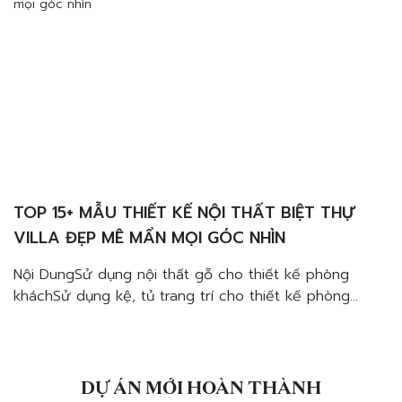
TOP 15+ MẪU THIẾT KẾ NỘI THẤT BIỆT THỰ
VILLA ĐẸP MÊ MẨN MỌI GÓC NHÌN
Nội DungSử dụng nội thất gỗ cho thiết kế phòng
kháchSử dụng kệ, tủ trang trí cho thiết kế phòng
kháchSử dụng vách nội thất cho thiết kế phòng
kháchSử dụng các mẫu đèn hiện đại cho thiết kế
phòng kháchSử dụng giấy dán tường cho thiết kế
phòng khách Thiết kế nội thất biệt […]
DỰ ÁN MỚI HOÀN THÀNH