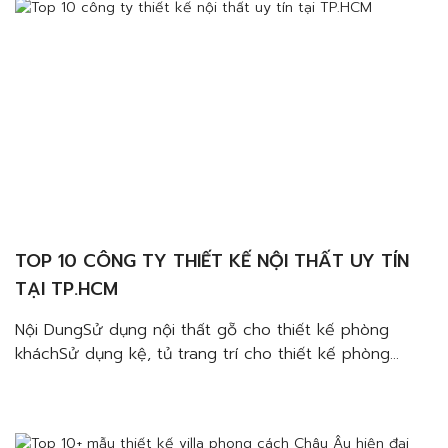
phòng khách Nhiều gia đình hiện nay […]
TOP 10 CÔNG TY THIẾT KẾ NỘI THẤT UY TÍN
TẠI TP.HCM
Nội DungSử dụng nội thất gỗ cho thiết kế phòng
kháchSử dụng kệ, tủ trang trí cho thiết kế phòng
kháchSử dụng vách nội thất cho thiết kế phòng
kháchSử dụng các mẫu đèn hiện đại cho thiết kế
phòng kháchSử dụng giấy dán tường cho thiết kế