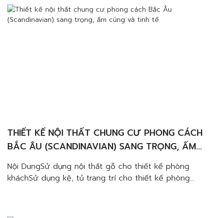
THIẾT KẾ NỘI THẤT CHUNG CƯ PHONG CÁCH
BẮC ÂU (SCANDINAVIAN) SANG TRỌNG, ẤM
CÚNG VÀ TINH TẾ
Nội DungSử dụng nội thất gỗ cho thiết kế phòng
kháchSử dụng kệ, tủ trang trí cho thiết kế phòng
kháchSử dụng vách nội thất cho thiết kế phòng
kháchSử dụng các mẫu đèn hiện đại cho thiết kế
phòng kháchSử dụng giấy dán tường cho thiết kế