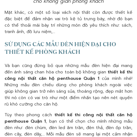
cho không gian phòng khách
Mặt khác, có một số loại vách nội thất còn được thiết kế
đặc biệt để đảm nhận vai trò kệ tủ trưng bày, nhờ đó bạn
có thể thoải mái bày trí những món đồ yêu thích như: sách,
tranh ảnh, đồ lưu niệm,…
SỬ DỤNG CÁC MẪU ĐÈN HIỆN ĐẠI CHO
THIẾT KẾ PHÒNG KHÁCH
Và bạn cũng đừng bỏ qua những mẫu đèn hiện đại mang
đến ánh sáng chan hòa cho toàn bộ không gian
thiết kế thi
công nội thất căn hộ penthouse Quận 1
của mình nhé!
Những mẫu đèn chiếu dùng cho phòng khách ngoài việc
giúp không gian trở nên sáng sủa, thoáng rộng, đẹp mắt hơn
thì nó còn có vai trò như một điểm nhấn tạo nên nét quyến
rũ khó cưỡng cho căn hộ.
Tùy theo phong cách
thiết kế thi công nội thất căn hộ
penthouse Quận 1
, bạn có thể chọn cho mình những mẫu
đèn như: đèn chùm, đèn led âm trần, đèn thả, đèn ốp trần,
đèn cây, đèn dây,… Mỗi mẫu đèn sẽ mang lại một cảm nhận