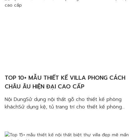
phòng khách Nếu bạn đang tìm kiếm […]
TOP 10+ MẪU THIẾT KẾ VILLA PHONG CÁCH
CHÂU ÂU HIỆN ĐẠI CAO CẤP
Nội DungSử dụng nội thất gỗ cho thiết kế phòng
kháchSử dụng kệ, tủ trang trí cho thiết kế phòng
kháchSử dụng vách nội thất cho thiết kế phòng
kháchSử dụng các mẫu đèn hiện đại cho thiết kế
phòng kháchSử dụng giấy dán tường cho thiết kế
phòng khách Top 10+ mẫu thiết kế […]