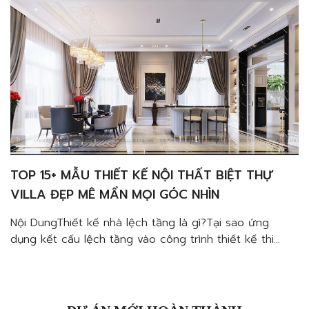
nhắc yếu tố phù […]
TOP 15+ MẪU THIẾT KẾ NỘI THẤT BIỆT THỰ
VILLA ĐẸP MÊ MẨN MỌI GÓC NHÌN
Nội DungThiết kế nhà lệch tầng là gì?Tại sao ứng
dụng kết cấu lệch tầng vào công trình thiết kế thi
công nội thất nhà phố chất lượng?Cơi nới không gian
nhà ốngKhai thác ánh sáng, gió tự nhiênKhông gian
độc đáoLưu ý khi thiết kế lệch tầng cho nhà phốCân
nhắc yếu tố phù […]