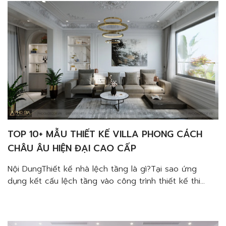
nhắc yếu tố phù […]
TOP 10+ MẪU THIẾT KẾ VILLA PHONG CÁCH
CHÂU ÂU HIỆN ĐẠI CAO CẤP
Nội DungThiết kế nhà lệch tầng là gì?Tại sao ứng
dụng kết cấu lệch tầng vào công trình thiết kế thi
công nội thất nhà phố chất lượng?Cơi nới không gian
nhà ốngKhai thác ánh sáng, gió tự nhiênKhông gian
độc đáoLưu ý khi thiết kế lệch tầng cho nhà phốCân