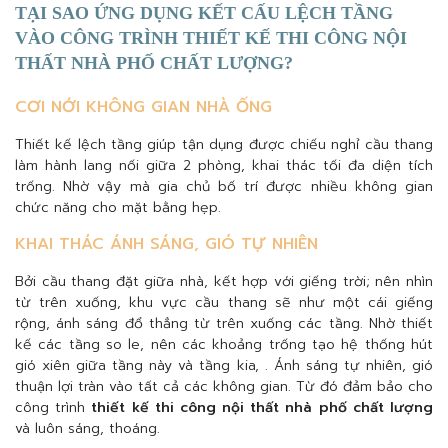
TẠI SAO ỨNG DỤNG KẾT CẤU LỆCH TẦNG
VÀO CÔNG TRÌNH THIẾT KẾ THI CÔNG NỘI
THẤT NHÀ PHỐ CHẤT LƯỢNG?
CƠI NỚI KHÔNG GIAN NHÀ ỐNG
Thiết kế lệch tầng giúp tận dụng được chiếu nghỉ cầu thang
làm hành lang nối giữa 2 phòng, khai thác tối đa diện tích
trống. Nhờ vậy mà gia chủ bố trí được nhiều không gian
chức năng cho mặt bằng hẹp.
KHAI THÁC ÁNH SÁNG, GIÓ TỰ NHIÊN
Bởi cầu thang đặt giữa nhà, kết hợp với giếng trời; nên nhìn
từ trên xuống, khu vực cầu thang sẽ như một cái giếng
rộng, ánh sáng đổ thẳng từ trên xuống các tầng. Nhờ thiết
kế các tầng so le, nên các khoảng trống tạo hệ thống hút
gió xiên giữa tầng này và tầng kia, . Ánh sáng tự nhiên, gió
thuận lợi tràn vào tất cả các không gian. Từ đó đảm bảo cho
công trình
thiết kế thi công nội thất nhà phố chất lượng
và luôn sáng, thoáng.