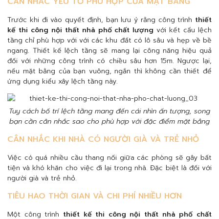
CÂN NHẮC YẾU TỐ PHÙ HỢP CỦA MẶT BẰNG
Trước khi đi vào quyết định, bạn lưu ý rằng công trình
thiết
kế thi công nội thất nhà phố chất lượng
với kết cấu lệch
tầng chỉ phù hợp với với các khu đất có lô sâu và hẹp về bề
ngang. Thiết kế lệch tầng sẽ mang lại công năng hiệu quả
đối với những công trình có chiều sâu hơn 15m. Ngược lại,
nếu mặt bằng của bạn vuông, ngắn thì không cần thiết để
ứng dụng kiểu xây lệch tầng này.
Tuy cách bố trí lệch tầng mang đến cái nhìn ấn tượng, song
bạn cần cân nhắc sao cho phù hợp với đặc điểm mặt bằng
CÂN NHẮC KHI NHÀ CÓ NGƯỜI GIÀ VÀ TRẺ NHỎ
Việc có quá nhiều cầu thang nối giữa các phòng sẽ gây bất
tiện và khó khăn cho việc đi lại trong nhà. Đặc biệt là đối với
người già và trẻ nhỏ.
TIÊU HAO THỜI GIAN VÀ CHI PHÍ NHIỀU HƠN
Một công trình
thiết kế thi công nội thất nhà phố chất