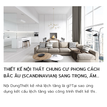
THIẾT KẾ NỘI THẤT CHUNG CƯ PHONG CÁCH
BẮC ÂU (SCANDINAVIAN) SANG TRỌNG, ẤM
CÚNG VÀ TINH TẾ
Nội DungThiết kế nhà lệch tầng là gì?Tại sao ứng
dụng kết cấu lệch tầng vào công trình thiết kế thi
công nội thất nhà phố chất lượng?Cơi nới không gian
nhà ốngKhai thác ánh sáng, gió tự nhiênKhông gian