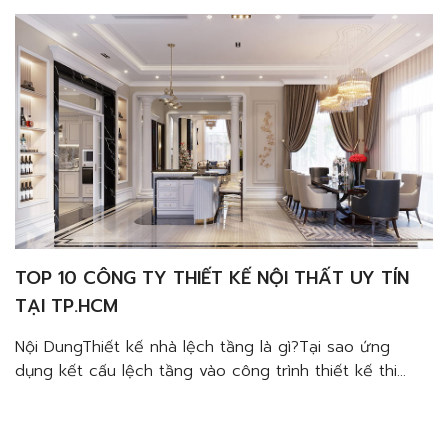
độc đáoLưu ý khi thiết kế lệch tầng cho nhà phốCân
nhắc yếu tố phù […]
TOP 10 CÔNG TY THIẾT KẾ NỘI THẤT UY TÍN
TẠI TP.HCM
Nội DungThiết kế nhà lệch tầng là gì?Tại sao ứng
dụng kết cấu lệch tầng vào công trình thiết kế thi
công nội thất nhà phố chất lượng?Cơi nới không gian
nhà ốngKhai thác ánh sáng, gió tự nhiênKhông gian
độc đáoLưu ý khi thiết kế lệch tầng cho nhà phốCân