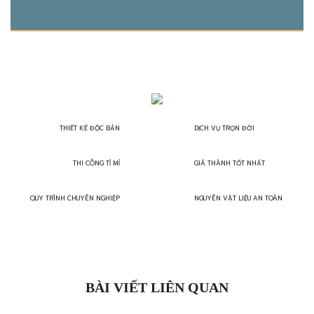
THIẾT KẾ ĐỘC BẢN
DỊCH VỤ TRỌN ĐỜI
THI CÔNG TỈ MỈ
GIÁ THÀNH TỐT NHẤT
QUY TRÌNH CHUYÊN NGHIỆP
NGUYÊN VẬT LIỆU AN TOÀN
BÀI VIẾT LIÊN QUAN