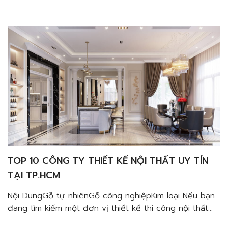
của mình. Với sức hút từ sự tinh tế và giản đơn,
phong cách Bắc Âu đang dần được nhiều gia chủ ưa
chuộng hơn. […]
TOP 10 CÔNG TY THIẾT KẾ NỘI THẤT UY TÍN
TẠI TP.HCM
Nội DungGỗ tự nhiênGỗ công nghiệpKim loại Nếu bạn
đang tìm kiếm một đơn vị thiết kế thi công nội thất
chuyên nghiệp giúp mang đến những thiết kế tiện