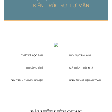
KIẾN TRÚC SƯ TƯ VẤN
THIẾT KẾ ĐỘC BẢN
DỊCH VỤ TRỌN ĐỜI
THI CÔNG TỈ MỈ
GIÁ THÀNH TỐT NHẤT
QUY TRÌNH CHUYÊN NGHIỆP
NGUYÊN VẬT LIỆU AN TOÀN