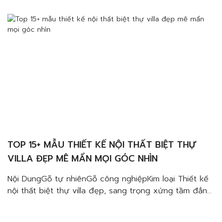
này nhé! 4 Đặc trưng của thiết kế nội thất phong
cách […]
TOP 15+ MẪU THIẾT KẾ NỘI THẤT BIỆT THỰ
VILLA ĐẸP MÊ MẨN MỌI GÓC NHÌN
Nội DungGỗ tự nhiênGỗ công nghiệpKim loại Thiết kế
nội thất biệt thự villa đẹp, sang trọng xứng tầm đẳng
cấp của gia chủ luôn là một điều không hề dễ. Một
biệt thự theo phong cách nào sẽ phụ thuộc rất nhiều