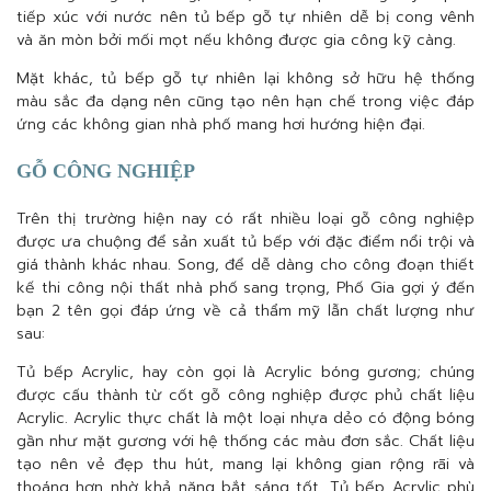
tiếp xúc với nước nên tủ bếp gỗ tự nhiên dễ bị cong vênh
và ăn mòn bởi mối mọt nếu không được gia công kỹ càng.
Mặt khác, tủ bếp gỗ tự nhiên lại không sở hữu hệ thống
màu sắc đa dạng nên cũng tạo nên hạn chế trong việc đáp
ứng các không gian nhà phố mang hơi hướng hiện đại.
GỖ CÔNG NGHIỆP
Trên thị trường hiện nay có rất nhiều loại gỗ công nghiệp
được ưa chuộng để sản xuất tủ bếp với đặc điểm nổi trội và
giá thành khác nhau. Song, để dễ dàng cho công đoạn thiết
kế thi công nội thất nhà phố sang trọng, Phố Gia gợi ý đến
bạn 2 tên gọi đáp ứng về cả thẩm mỹ lẫn chất lượng như
sau:
Tủ bếp Acrylic, hay còn gọi là Acrylic bóng gương; chúng
được cấu thành từ cốt gỗ công nghiệp được phủ chất liệu
Acrylic. Acrylic thực chất là một loại nhựa dẻo có động bóng
gần như mặt gương với hệ thống các màu đơn sắc. Chất liệu
tạo nên vẻ đẹp thu hút, mang lại không gian rộng rãi và
thoáng hơn nhờ khả năng bắt sáng tốt. Tủ bếp Acrylic phù