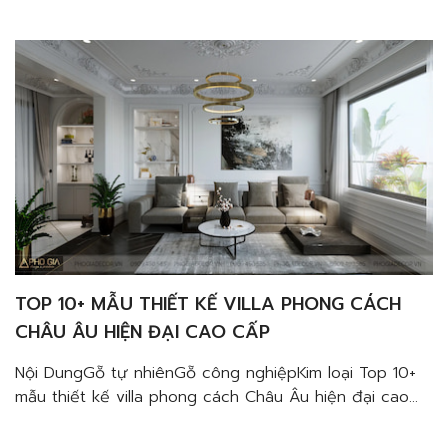
dụng, tinh tế tạo ra chất lượng cuộc sống tốt cho gia
đình thì đừng bỏ qua Top 10 công ty thiết kế nội thất
[…]
TOP 10+ MẪU THIẾT KẾ VILLA PHONG CÁCH
CHÂU ÂU HIỆN ĐẠI CAO CẤP
Nội DungGỗ tự nhiênGỗ công nghiệpKim loại Top 10+
mẫu thiết kế villa phong cách Châu Âu hiện đại cao
cấp sẽ không làm bạn thất vọng với vẻ đẹp đẳng
cấp của nó. Khám phá ngay cùng Phố gia qua bài viết