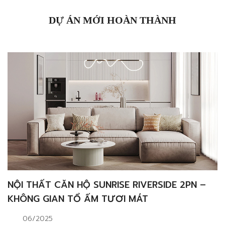
vào gu thẩm mỹ và phong cách sống của chủ nhà.
Hãy […]
DỰ ÁN MỚI HOÀN THÀNH
NỘI THẤT CĂN HỘ SUNRISE RIVERSIDE 2PN –
KHÔNG GIAN TỔ ẤM TƯƠI MÁT
06/2025