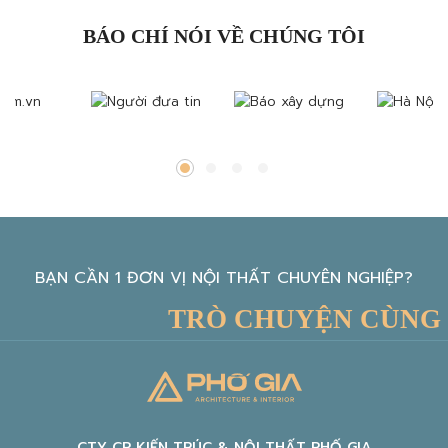
BÁO CHÍ NÓI VỀ CHÚNG TÔI
BẠN CẦN 1 ĐƠN VỊ NỘI THẤT CHUYÊN NGHIỆP?
TRÒ CHUYỆN CÙNG KIẾ
CTY CP KIẾN TRÚC & NỘI THẤT PHỐ GIA