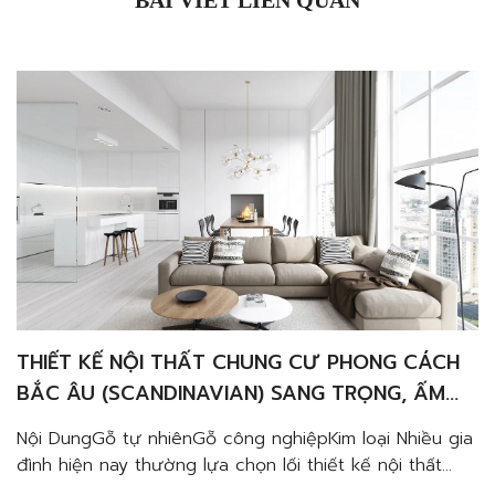
BÀI VIẾT LIÊN QUAN
THIẾT KẾ NỘI THẤT CHUNG CƯ PHONG CÁCH
BẮC ÂU (SCANDINAVIAN) SANG TRỌNG, ẤM
CÚNG VÀ TINH TẾ
Nội DungGỗ tự nhiênGỗ công nghiệpKim loại Nhiều gia
đình hiện nay thường lựa chọn lối thiết kế nội thất
chung cư phong cách Bắc Âu cho không gian sống