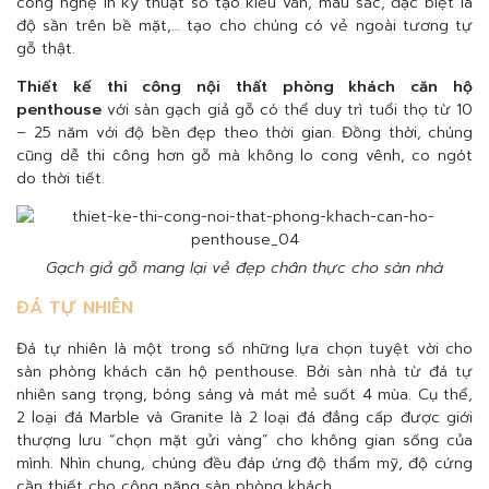
công nghệ in kỹ thuật số tạo kiểu vân, màu sắc, đặc biệt là
độ sần trên bề mặt,… tạo cho chúng có vẻ ngoài tương tự
gỗ thật.
Thiết kế thi công nội thất phòng khách căn hộ
penthouse
với sàn gạch giả gỗ có thể duy trì tuổi thọ từ 10
– 25 năm với độ bền đẹp theo thời gian. Đồng thời, chúng
cũng dễ thi công hơn gỗ mà không lo cong vênh, co ngót
do thời tiết.
Gạch giả gỗ mang lại vẻ đẹp chân thực cho sàn nhà
ĐÁ TỰ NHIÊN
Đá tự nhiên là một trong số những lựa chọn tuyệt vời cho
sàn phòng khách căn hộ penthouse. Bởi sàn nhà từ đá tự
nhiên sang trọng, bóng sáng và mát mẻ suốt 4 mùa. Cụ thể,
2 loại đá Marble và Granite là 2 loại đá đẳng cấp được giới
thượng lưu “chọn mặt gửi vàng” cho không gian sống của
mình. Nhìn chung, chúng đều đáp ứng độ thẩm mỹ, độ cứng
cần thiết cho công năng sàn phòng khách.