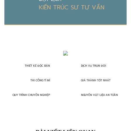
KIẾN TRÚC SƯ TƯ VẤN
THIẾT KẾ ĐỘC BẢN
DỊCH VỤ TRỌN ĐỜI
THI CÔNG TỈ MỈ
GIÁ THÀNH TỐT NHẤT
QUY TRÌNH CHUYÊN NGHIỆP
NGUYÊN VẬT LIỆU AN TOÀN