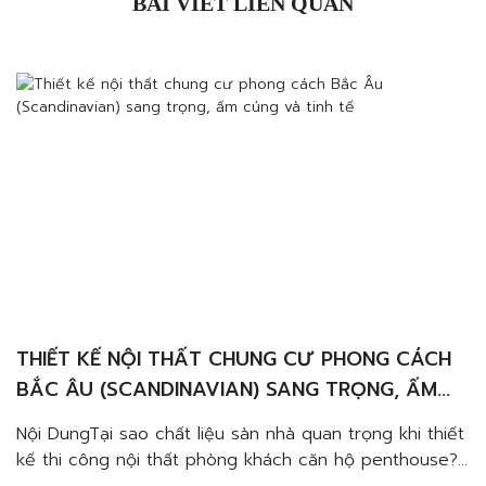
BÀI VIẾT LIÊN QUAN
THIẾT KẾ NỘI THẤT CHUNG CƯ PHONG CÁCH
BẮC ÂU (SCANDINAVIAN) SANG TRỌNG, ẤM
CÚNG VÀ TINH TẾ
Nội DungTại sao chất liệu sàn nhà quan trọng khi thiết
kế thi công nội thất phòng khách căn hộ penthouse?
Đảm bảo công năng, tuổi thọĐảm bảo thẩm mỹNên