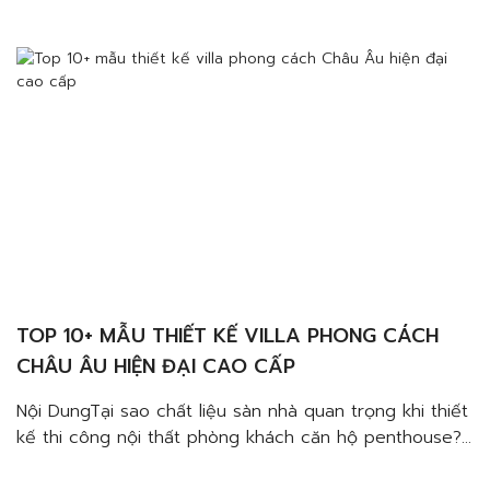
chọn chất liệu nào để thiết kế thi công sàn nhà cho
phòng khách penthouse?Sàn gỗ tự nhiênGạch giả
gỗĐá tự nhiên Nếu bạn đang tìm […]
TOP 10+ MẪU THIẾT KẾ VILLA PHONG CÁCH
CHÂU ÂU HIỆN ĐẠI CAO CẤP
Nội DungTại sao chất liệu sàn nhà quan trọng khi thiết
kế thi công nội thất phòng khách căn hộ penthouse?
Đảm bảo công năng, tuổi thọĐảm bảo thẩm mỹNên
chọn chất liệu nào để thiết kế thi công sàn nhà cho