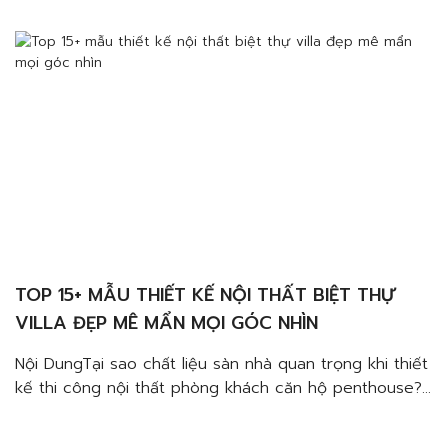
phòng khách penthouse?Sàn gỗ tự nhiênGạch giả
gỗĐá tự nhiên Top 10+ mẫu thiết […]
TOP 15+ MẪU THIẾT KẾ NỘI THẤT BIỆT THỰ
VILLA ĐẸP MÊ MẨN MỌI GÓC NHÌN
Nội DungTại sao chất liệu sàn nhà quan trọng khi thiết
kế thi công nội thất phòng khách căn hộ penthouse?
Đảm bảo công năng, tuổi thọĐảm bảo thẩm mỹNên
chọn chất liệu nào để thiết kế thi công sàn nhà cho