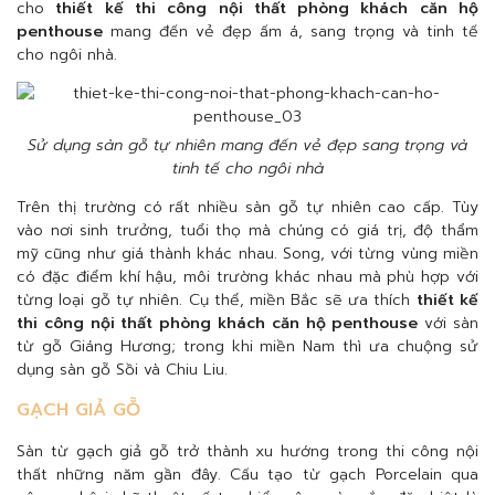
cho
thiết kế thi công nội thất phòng khách căn hộ
penthouse
mang đến vẻ đẹp ấm á, sang trọng và tinh tế
cho ngôi nhà.
Sử dụng sàn gỗ tự nhiên mang đến vẻ đẹp sang trọng và
tinh tế cho ngôi nhà
Trên thị trường có rất nhiều sàn gỗ tự nhiên cao cấp. Tùy
vào nơi sinh trưởng, tuổi thọ mà chúng có giá trị, độ thẩm
mỹ cũng như giá thành khác nhau. Song, với từng vùng miền
có đặc điểm khí hậu, môi trường khác nhau mà phù hợp với
từng loại gỗ tự nhiên. Cụ thể, miền Bắc sẽ ưa thích
thiết kế
thi công nội thất phòng khách căn hộ penthouse
với sàn
từ gỗ Giáng Hương; trong khi miền Nam thì ưa chuộng sử
dụng sàn gỗ Sồi và Chiu Liu.
GẠCH GIẢ GỖ
Sàn từ gạch giả gỗ trở thành xu hướng trong thi công nội
thất những năm gần đây. Cấu tạo từ gạch Porcelain qua