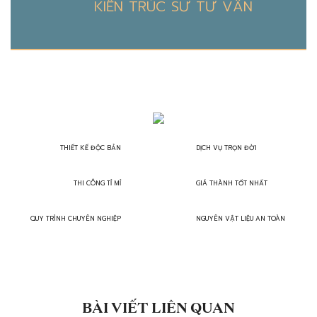
KIẾN TRÚC SƯ TƯ VẤN
THIẾT KẾ ĐỘC BẢN
DỊCH VỤ TRỌN ĐỜI
THI CÔNG TỈ MỈ
GIÁ THÀNH TỐT NHẤT
QUY TRÌNH CHUYÊN NGHIỆP
NGUYÊN VẬT LIỆU AN TOÀN
BÀI VIẾT LIÊN QUAN