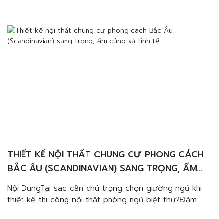
THIẾT KẾ NỘI THẤT CHUNG CƯ PHONG CÁCH
BẮC ÂU (SCANDINAVIAN) SANG TRỌNG, ẤM
CÚNG VÀ TINH TẾ
Nội DungTại sao cần chú trọng chọn giường ngủ khi
thiết kế thi công nội thất phòng ngủ biệt thự?Đảm
bảo giấc ngủ ngon, thoải máiĐảm bảo sử dụng được