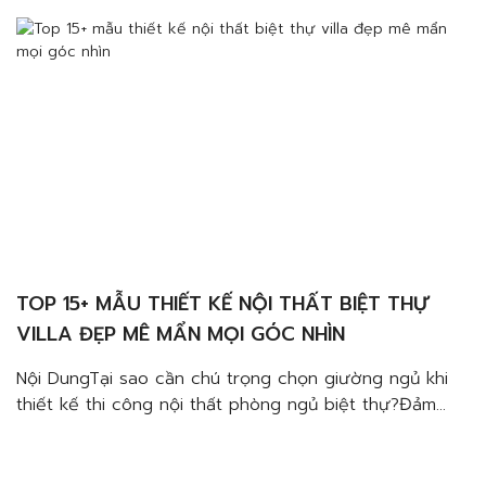
không gian biệt thự sang trọngĐặc trưng của giường
gỗ tự nhiên cần lưu […]
TOP 15+ MẪU THIẾT KẾ NỘI THẤT BIỆT THỰ
VILLA ĐẸP MÊ MẨN MỌI GÓC NHÌN
Nội DungTại sao cần chú trọng chọn giường ngủ khi
thiết kế thi công nội thất phòng ngủ biệt thự?Đảm
bảo giấc ngủ ngon, thoải máiĐảm bảo sử dụng được
trong thời gian lâu dàiĐảm bảo yếu tố thẩm mỹ cho
không gian biệt thự sang trọngĐặc trưng của giường