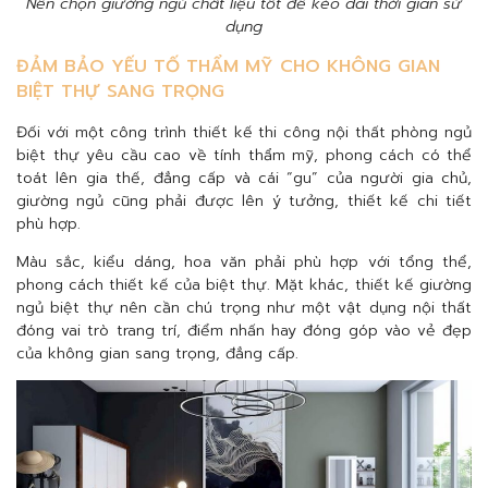
Nên chọn giường ngủ chất liệu tốt để kéo dài thời gian sử
dụng
ĐẢM BẢO YẾU TỐ THẨM MỸ CHO KHÔNG GIAN
BIỆT THỰ SANG TRỌNG
Đối với một công trình thiết kế thi công nội thất phòng ngủ
biệt thự yêu cầu cao về tính thẩm mỹ, phong cách có thể
toát lên gia thế, đẳng cấp và cái “gu” của người gia chủ,
giường ngủ cũng phải được lên ý tưởng, thiết kế chi tiết
phù hợp.
Màu sắc, kiểu dáng, hoa văn phải phù hợp với tổng thể,
phong cách thiết kế của biệt thự. Mặt khác, thiết kế giường
ngủ biệt thự nên cần chú trọng như một vật dụng nội thất
đóng vai trò trang trí, điểm nhấn hay đóng góp vào vẻ đẹp
của không gian sang trọng, đẳng cấp.