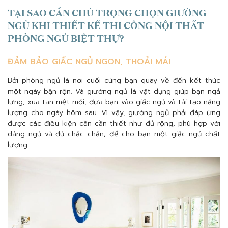
TẠI SAO CẦN CHÚ TRỌNG CHỌN GIƯỜNG
NGỦ KHI THIẾT KẾ THI CÔNG NỘI THẤT
PHÒNG NGỦ BIỆT THỰ?
ĐẢM BẢO GIẤC NGỦ NGON, THOẢI MÁI
Bởi phòng ngủ là nơi cuối cùng bạn quay về đến kết thúc
một ngày bận rộn. Và giường ngủ là vật dụng giúp bạn ngả
lưng, xua tan mệt mỏi, đưa bạn vào giấc ngủ và tái tạo năng
lượng cho ngày hôm sau. Vì vậy, giường ngủ phải đáp ứng
được các điều kiện cần cần thiết như đủ rộng, phù hợp với
dáng ngủ và đủ chắc chắn; để cho bạn một giấc ngủ chất
lượng.