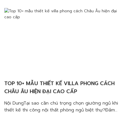
không gian biệt thự sang trọngĐặc trưng của giường
gỗ tự nhiên cần lưu […]
TOP 10+ MẪU THIẾT KẾ VILLA PHONG CÁCH
CHÂU ÂU HIỆN ĐẠI CAO CẤP
Nội DungTại sao cần chú trọng chọn giường ngủ khi
thiết kế thi công nội thất phòng ngủ biệt thự?Đảm
bảo giấc ngủ ngon, thoải máiĐảm bảo sử dụng được
trong thời gian lâu dàiĐảm bảo yếu tố thẩm mỹ cho