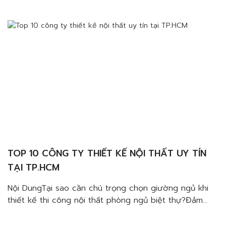
trong thời gian lâu dàiĐảm bảo yếu tố thẩm mỹ cho
không gian biệt thự sang trọngĐặc trưng của giường
gỗ tự nhiên cần lưu […]
TOP 10 CÔNG TY THIẾT KẾ NỘI THẤT UY TÍN
TẠI TP.HCM
Nội DungTại sao cần chú trọng chọn giường ngủ khi
thiết kế thi công nội thất phòng ngủ biệt thự?Đảm
bảo giấc ngủ ngon, thoải máiĐảm bảo sử dụng được
trong thời gian lâu dàiĐảm bảo yếu tố thẩm mỹ cho