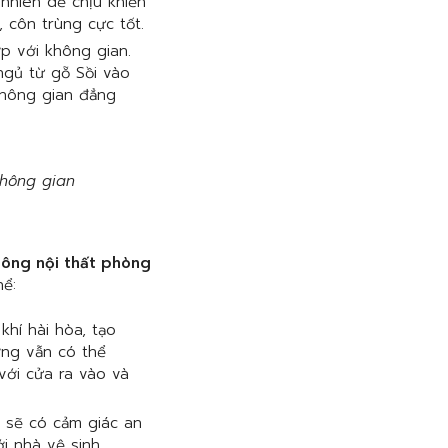
nhiên dễ chịu khiến
 côn trùng cực tốt.
ợp với không gian.
ngủ từ gỗ Sồi vào
hông gian đẳng
không gian
 công nội thất phòng
hể:
hí hài hòa, tạo
ờng vẫn có thể
với cửa ra vào và
 sẽ có cảm giác an
 nhà vệ sinh.