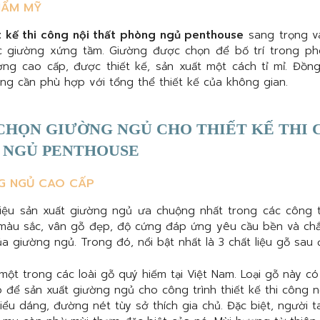
HẨM MỸ
t kế thi công nội thất phòng ngủ penthouse
sang trọng v
ếc giường xứng tầm. Giường được chọn để bố trí trong 
ợng cao cấp, được thiết kế, sản xuất một cách tỉ mỉ. Đồng
g cần phù hợp với tổng thể thiết kế của không gian.
 CHỌN GIƯỜNG NGỦ CHO THIẾT KẾ THI 
 NGỦ PENTHOUSE
NG NGỦ CAO CẤP
 liệu sản xuất giường ngủ ưa chuộng nhất trong các công t
 màu sắc, vân gỗ đẹp, độ cứng đáp ứng yêu cầu bền và ch
a giường ngủ. Trong đó, nổi bật nhất là 3 chất liệu gỗ sau 
một trong các loài gỗ quý hiếm tại Việt Nam. Loại gỗ này c
 để sản xuất giường ngủ cho công trình thiết kế thi công 
iểu dáng, đường nét tùy sở thích gia chủ. Đặc biệt, người t