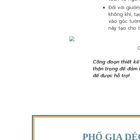
Đối với giườ
không khí, tạ
vào góc tườn
này tạo cho t
C
Công đoạn thiết kế
thận trọng để đảm 
để được hỗ trợ!
PHỐ GIA DÉ