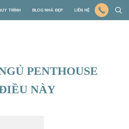
QUY TRÌNH
BLOG NHÀ ĐẸP
LIÊN HỆ
QUY TRÌNH THIẾT KẾ NỘI THẤT
QUY TRÌNH THI CÔNG NỘI THẤT
CHÍNH SÁCH BẢO HÀNH, BẢO TRÌ
 NGỦ PENTHOUSE
 ĐIỀU NÀY