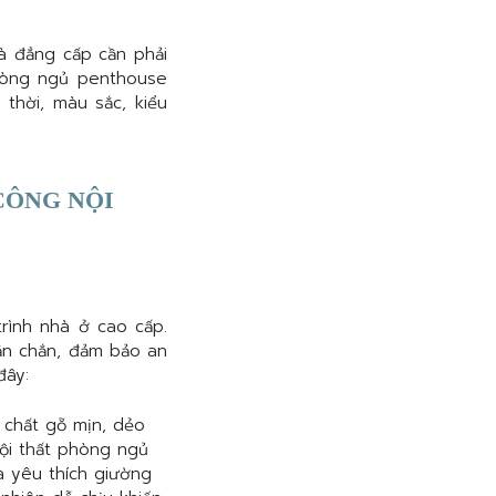
à đẳng cấp cần phải
phòng ngủ penthouse
 thời, màu sắc, kiểu
CÔNG NỘI
rình nhà ở cao cấp.
ắn chắn, đảm bảo an
đây:
ó chất gỗ mịn, dẻo
nội thất phòng ngủ
a yêu thích giường