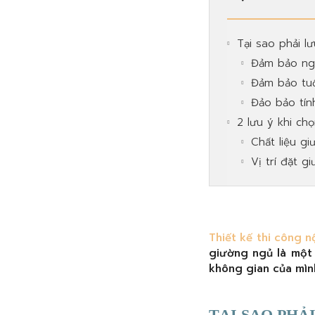
Tại sao phải l
Đảm bảo ng
Đảm bảo tuổ
Đảo bảo tí
2 lưu ý khi ch
Chất liệu g
Vị trí đặt g
Thiết kế thi công 
giường ngủ là một 
không gian của mìn
TẠI SAO PHẢ