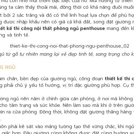
 mu còn nhờ mùi thơm đặc biệt của nó. Mùi hương từ thiên 
ng ta cảm thấy thoải mái, đồng thời có khả năng đuôi muỗi,
ật bởi 2 sắc trắng và đỏ có thể linh hoạt lựa chọn để phù h
g được nhập khẩu nên có giá cả khá đắt, song đặt giường 
iết kế thi công nội thất phòng ngủ penthouse
mang đến k
ng và tinh tế.
ủ từ gỗ tự nhiên mang lại vẻ đẹp tinh tế, sang trọng cho 
NG NGỦ
ắm chắn, bền đẹp của giường ngủ, công đoạn
thiết kế thi
 phải chủ ý yếu tố hướng, vị trí đặc giường phù hợp. Cụ t
iường ngủ nên nằm ở chính giữa căn phòng, ở nơi mà không k
t cho tâm trạng và sức khỏe. Nên làm sao mà khi ở trên giư
ìn ra cửa phòng. Đồng thời, không đặt giường thẳng hàng 
.
uôn phải kê sát vào mảng tường tạo thế vững chắc, khi ngủ
 giấc hơn. Đầu giường cũng không được đặt cùng hướng với