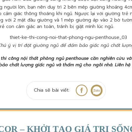
ng người lớn, bạn nên duy trì 2 bên mép giường khoảng 4
o cảm giác thông thoáng khi ngủ. Ngược lại với giường trẻ 
g với 2 mặt đầu giường và 1 mép giường áp vào 2 bờ tườn
rẻ con cảm giác an toàn, tránh bị giật mình lúc ngủ.
hú ý vị trí đặt giường ngủ để đảm bảo giấc ngủ chất lượn
 thi công nội thất phòng ngủ penthouse cần nghiên cứu và
bảo chất lượng giấc ngủ và thẩm mỹ cho ngôi nhà. Liên hệ
Chia sẽ bài viết:
COR – KHỞI TẠO GIÁ TRỊ SỐ