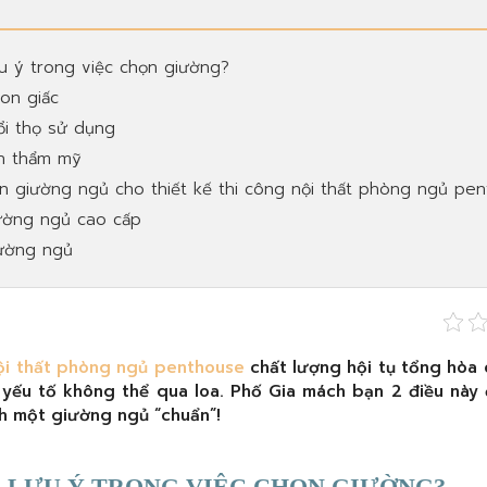
ưu ý trong việc chọn giường?
on giấc
i thọ sử dụng
nh thẩm mỹ
ọn giường ngủ cho thiết kế thi công nội thất phòng ngủ pe
iường ngủ cao cấp
iường ngủ
nội thất phòng ngủ penthouse
chất lượng hội tụ tổng hòa c
yếu tố không thể qua loa. Phố Gia mách bạn 2 điều này
h một giường ngủ “chuẩn”!
I LƯU Ý TRONG VIỆC CHỌN GIƯỜNG?