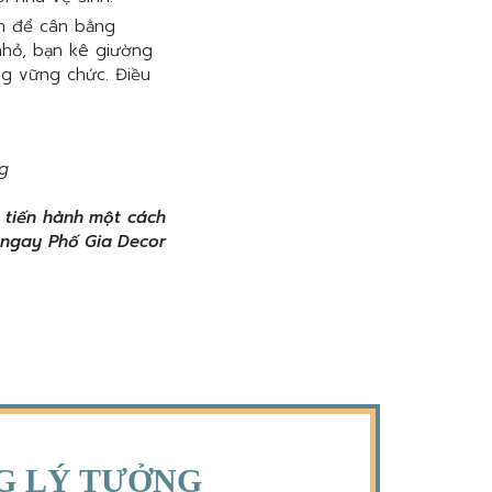
cm để cân bằng
nhỏ, bạn kê giường
g vững chức. Điều
g
 tiến hành một cách
 ngay Phố Gia Decor
NG LÝ TƯỞNG