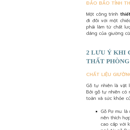
ĐẢO BẢO TÍNH T
Một công trình
thiế
đi đôi với một chi
phải làm từ chất lư
dáng của giường cũn
2 LƯU Ý KHI
THẤT PHÒNG
CHẤT LIỆU GIƯỜ
Gỗ tự nhiên là vật
Bởi gỗ tự nhiên có
toàn và sức khỏe củ
Gỗ Pơ mu: là 
nên thích hợp
cao cấp với k