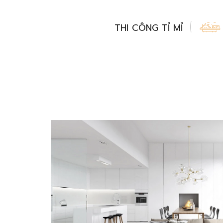
THI CÔNG TỈ MỈ
QUY TRÌNH CHUYÊN NGHIỆP