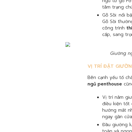
ngủ từ gỗ Pơ
tâm trạng chú
Gỗ Sồi: nổi b
Gỗ Sồi thườn
công trình
th
cấp, sang trọ
Giường ng
VỊ TRÍ ĐẶT GIƯỜ
Bên cạnh yếu tố ch
ngủ penthouse
cũng
Vị trí nằm g
điều kiện tố
hướng mắt nh
ngay gần cửa
Đầu giường l
toàn và ngon