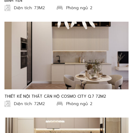
BÌNH YÊN
Diện tích: 73M2
Phòng ngủ: 2
THIẾT KẾ NỘI THẤT CĂN HỘ COSMO CITY Q.7 72M2
Diện tích: 72M2
Phòng ngủ: 2