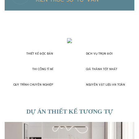
THIẾT KẾ ĐỘC BẢN
DỊCH VỤ TRỌN ĐỜI
THI CÔNG TỈ MỈ
GIÁ THÀNH TỐT NHẤT
QUY TRÌNH CHUYÊN NGHIỆP
NGUYÊN VẬT LIỆU AN TOÀN
DỰ ÁN THIẾT KẾ TƯƠNG TỰ