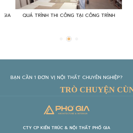
̀NH
TRẢI NGHIỆM KHÁCH HÀNG PHỐ GIA
BẠN CẦN 1 ĐƠN VỊ NỘI THẤT CHUYÊN NGHIỆP?
TRÒ CHUYỆN CÙNG KI
CTY CP KIẾN TRÚC & NỘI THẤT PHỐ GIA