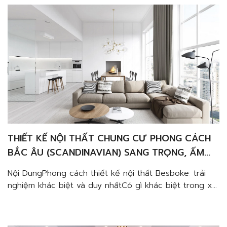
THIẾT KẾ NỘI THẤT CHUNG CƯ PHONG CÁCH
BẮC ÂU (SCANDINAVIAN) SANG TRỌNG, ẤM
CÚNG VÀ TINH TẾ
Nội DungPhong cách thiết kế nội thất Besboke: trải
nghiệm khác biệt và duy nhấtCó gì khác biệt trong xu
hướng thiết kế nội thất chung cư Besboke?Tập trung
vào trải nghiệp người dùngỨng dụng vật liệu cao
cấpThân thiện môi trườngBày trí không gian mở và ưu