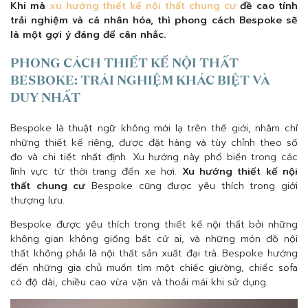
Khi mà
xu hướng thiết kế nội thất chung cư
đề cao tính
trải nghiệm và cá nhân hóa, thì phong cách Bespoke sẽ
là một gợi ý đáng để cân nhắc.
PHONG CÁCH THIẾT KẾ NỘI THẤT
BESBOKE: TRẢI NGHIỆM KHÁC BIỆT VÀ
DUY NHẤT
Bespoke là thuật ngữ không mới lạ trên thế giới, nhằm chỉ
những thiết kế riêng, được đặt hàng và tùy chỉnh theo số
đo và chi tiết nhất định. Xu hướng này phổ biến trong các
lĩnh vực từ thời trang đến xe hơi.
Xu hướng thiết kế nội
thất chung cư
Bespoke cũng được yêu thích trong giới
thượng lưu.
Bespoke được yêu thích trong thiết kế nội thất bởi những
không gian không giống bất cứ ai, và những món đồ nội
thất không phải là nội thất sản xuất đại trà. Bespoke hướng
đến những gia chủ muốn tìm một chiếc giường, chiếc sofa
có độ dài, chiều cao vừa vặn và thoải mái khi sử dụng.