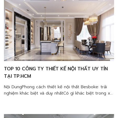
tiên công năngYếu tố nghệ thuật trong […]
TOP 10 CÔNG TY THIẾT KẾ NỘI THẤT UY TÍN
TẠI TP.HCM
Nội DungPhong cách thiết kế nội thất Besboke: trải
nghiệm khác biệt và duy nhấtCó gì khác biệt trong xu
hướng thiết kế nội thất chung cư Besboke?Tập trung
vào trải nghiệp người dùngỨng dụng vật liệu cao
cấpThân thiện môi trườngBày trí không gian mở và ưu