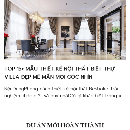
TOP 15+ MẪU THIẾT KẾ NỘI THẤT BIỆT THỰ
VILLA ĐẸP MÊ MẨN MỌI GÓC NHÌN
Nội DungPhong cách thiết kế nội thất Besboke: trải
nghiệm khác biệt và duy nhấtCó gì khác biệt trong xu
hướng thiết kế nội thất chung cư Besboke?Tập trung
vào trải nghiệp người dùngỨng dụng vật liệu cao
cấpThân thiện môi trườngBày trí không gian mở và ưu
tiên công năngYếu tố nghệ thuật trong […]
DỰ ÁN MỚI HOÀN THÀNH