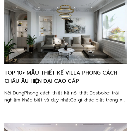
tiên công năngYếu tố nghệ thuật trong […]
TOP 10+ MẪU THIẾT KẾ VILLA PHONG CÁCH
CHÂU ÂU HIỆN ĐẠI CAO CẤP
Nội DungPhong cách thiết kế nội thất Besboke: trải
nghiệm khác biệt và duy nhấtCó gì khác biệt trong xu
hướng thiết kế nội thất chung cư Besboke?Tập trung
vào trải nghiệp người dùngỨng dụng vật liệu cao
cấpThân thiện môi trườngBày trí không gian mở và ưu
tiên công năngYếu tố nghệ thuật trong […]