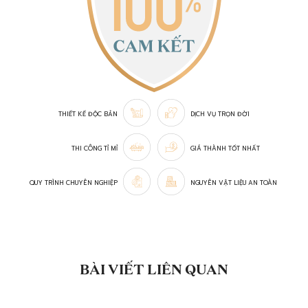
THIẾT KẾ ĐỘC BẢN
DỊCH VỤ TRỌN ĐỜI
THI CÔNG TỈ MỈ
GIÁ THÀNH TỐT NHẤT
QUY TRÌNH CHUYÊN NGHIỆP
NGUYÊN VẬT LIỆU AN TOÀN
BÀI VIẾT LIÊN QUAN