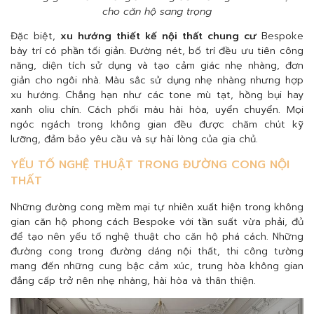
cho căn hộ sang trọng
Đặc biệt,
xu hướng thiết kế nội thất chung cư
Bespoke
bày trí có phần tối giản. Đường nét, bố trí đều ưu tiên công
năng, diện tích sử dụng và tạo cảm giác nhẹ nhàng, đơn
giản cho ngôi nhà. Màu sắc sử dụng nhẹ nhàng nhưng hợp
xu hướng. Chẳng hạn như các tone mù tạt, hồng bụi hay
xanh oliu chín. Cách phối màu hài hòa, uyển chuyển. Mọi
ngóc ngách trong không gian đều được chăm chút kỹ
lưỡng, đảm bảo yêu cầu và sự hài lòng của gia chủ.
YẾU TỐ NGHỆ THUẬT TRONG ĐƯỜNG CONG NỘI
THẤT
Những đường cong mềm mại tự nhiên xuất hiện trong không
gian căn hộ phong cách Bespoke với tần suất vừa phải, đủ
để tạo nên yếu tố nghệ thuật cho căn hộ phá cách. Những
đường cong trong đường dáng nội thất, thi công tường
mang đến những cung bậc cảm xúc, trung hòa không gian
đẳng cấp trở nên nhẹ nhàng, hài hòa và thân thiện.