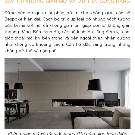
BÀY TRÍ KHÔNG GIAN MỞ VÀ ƯU TIÊN CÔNG NĂNG
Đừng nên bỏ qua giải pháp bố trí cho không gian căn hộ
Bespoke hiện đại. Cách bố trí giúp loại bỏ những vách tường
bức bí mà kết nối cả không gian lớn, giúp cơi nới không gian
thoáng đãng. Bên cạnh đó, các hệ kính lớn cũng đem lại cảm
giác thoải mái khi bên trong và bên ngoài thiên nhiên dường
như không có khoảng cách. Căn hộ dẫu sang trọng nhưng
không bề thế và nặng nề.
Không gian mở và tối giản mang đến cảm giác thân thiện