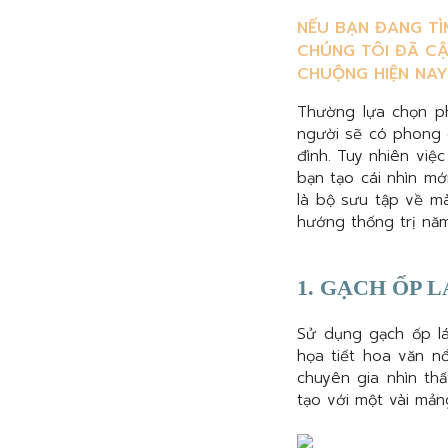
NẾU BẠN ĐANG TÌ
CHÚNG TÔI ĐÃ C
CHUỘNG HIỆN NAY
Thường lựa chọn ph
người sẽ có phong 
đình. Tuy nhiên việc
bạn tạo cái nhìn mớ
là bộ sưu tập về mà
hướng thống trị nă
1. GẠCH ỐP 
Sử dụng gạch ốp lá
họa tiết hoa văn n
chuyên gia nhìn th
tạo với một vài mản