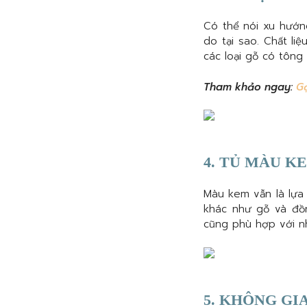
Có thể nói xu hướn
do tại sao. Chất li
các loại gỗ có tông
Tham khảo ngay:
Gợ
4. TỦ MÀU K
Màu kem vẫn là lựa 
khác như gỗ và đồ
cũng phù hợp với nh
5. KHÔNG GI