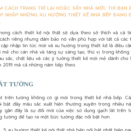
M CÁCH TRANG TRÍ LẠI HOẶC XÂY NHÀ MỚI, THÌ BẠN 
ẬP NHẬP NHỮNG XU HƯỚNG THIẾT KẾ NHÀ BẾP ĐANG
.
ong cách thiết kế nội thất sẽ dựa theo sở thích và cá tí
cách riêng nhưng đảm bảo nó vẫn phù hợp với tất cả các t
 cập nhập tin tức mới và xu hướng trong thiết kế là điều cầ
i mẻ cho căn nhà và tăng sự sáng tạo, thú vị trong không
u sắc, chất liệu và các ý tưởng thiết kế mới mẻ dành cho 
m 2019 mà cả những năm tiếp theo.
LÁT TƯỜNG
t trên tường không có gì mới trong thiết kế nhà bếp. Cá
ổi bật đầy màu sắc xuất hiện thường xuyên trong nhiều n
ấy gần đây là sự đổi mới của việc sử dụng gạch lát trên t
g tường để tạo ra một bức tường đặc nổi bật hơn.