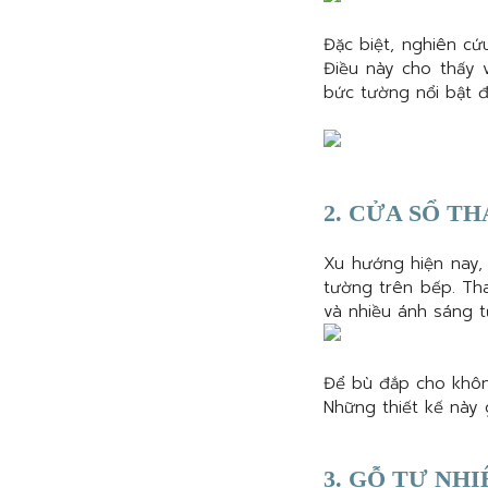
Đặc biệt, nghiên cứ
Điều này cho thấy 
bức tường nổi bật đ
2. CỬA SỔ T
Xu hướng hiện nay, 
tường trên bếp. Th
và nhiều ánh sáng t
Để bù đắp cho không
Những thiết kế này 
3. GỖ TỰ NHI