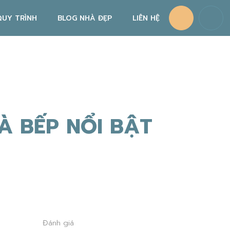
QUY TRÌNH
BLOG NHÀ ĐẸP
LIÊN HỆ
QUY TRÌNH THIẾT KẾ NỘI THẤT
QUY TRÌNH THI CÔNG NỘI THẤT
CHÍNH SÁCH BẢO HÀNH, BẢO TRÌ
À BẾP NỔI BẬT
Đánh giá