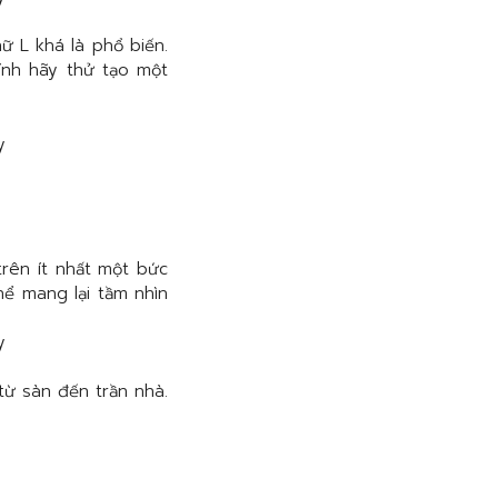
ữ L khá là phổ biến.
ính hãy thử tạo một
trên ít nhất một bức
ể mang lại tầm nhìn
từ sàn đến trần nhà.