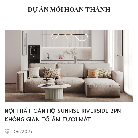
tuýp LedĐèn chùm trang tríĐèn âm trầnĐèn cây trang
trí Thiết […]
DỰ ÁN MỚI HOÀN THÀNH
NỘI THẤT CĂN HỘ SUNRISE RIVERSIDE 2PN –
KHÔNG GIAN TỔ ẤM TƯƠI MÁT
06/2025