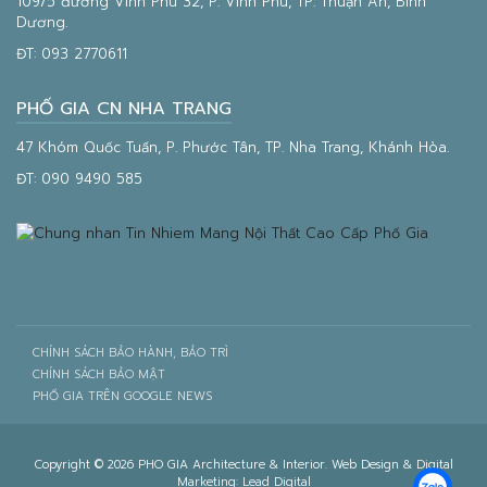
109/5 đường Vĩnh Phú 32, P. Vĩnh Phú, TP. Thuận An, Bình
Dương.
ĐT:
093 2770611
PHỐ GIA CN NHA TRANG
47 Khóm Quốc Tuấn, P. Phước Tân, TP. Nha Trang, Khánh Hòa.
ĐT:
090 9490 585
CHÍNH SÁCH BẢO HÀNH, BẢO TRÌ
CHÍNH SÁCH BẢO MẬT
PHỐ GIA TRÊN GOOGLE NEWS
Copyright © 2026 PHO GIA Architecture & Interior. Web Design & Digital
Marketing:
Lead Digital