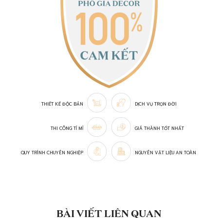
THIẾT KẾ ĐỘC BẢN
DỊCH VỤ TRỌN ĐỜI
THI CÔNG TỈ MỈ
GIÁ THÀNH TỐT NHẤT
QUY TRÌNH CHUYÊN NGHIỆP
NGUYÊN VẬT LIỆU AN TOÀN
BÀI VIẾT LIÊN QUAN