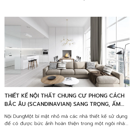
THIẾT KẾ NỘI THẤT CHUNG CƯ PHONG CÁCH
BẮC ÂU (SCANDINAVIAN) SANG TRỌNG, ẤM
CÚNG VÀ TINH TẾ
Nội DungMột bí mật nhỏ mà các nhà thiết kế sử dụng
để có được bức ảnh hoàn thiện trong một ngôi nhà:
các lớp ánh sáng. Các nguồn sáng tạo ra một cái