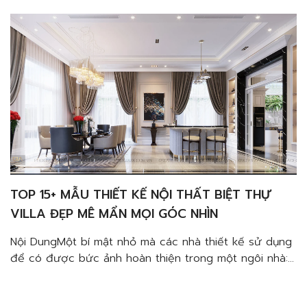
tuýp LedĐèn chùm trang tríĐèn âm trầnĐèn cây trang
trí Top […]
TOP 15+ MẪU THIẾT KẾ NỘI THẤT BIỆT THỰ
VILLA ĐẸP MÊ MẨN MỌI GÓC NHÌN
Nội DungMột bí mật nhỏ mà các nhà thiết kế sử dụng
để có được bức ảnh hoàn thiện trong một ngôi nhà:
các lớp ánh sáng. Các nguồn sáng tạo ra một cái
nhìn phong phú và làm nổi bật các không gian.Đèn