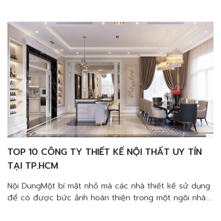
nhìn phong phú và làm nổi bật các không gian.Đèn
tuýp LedĐèn chùm trang tríĐèn âm trầnĐèn cây trang
trí Nhiều […]
TOP 10 CÔNG TY THIẾT KẾ NỘI THẤT UY TÍN
TẠI TP.HCM
Nội DungMột bí mật nhỏ mà các nhà thiết kế sử dụng
để có được bức ảnh hoàn thiện trong một ngôi nhà:
các lớp ánh sáng. Các nguồn sáng tạo ra một cái