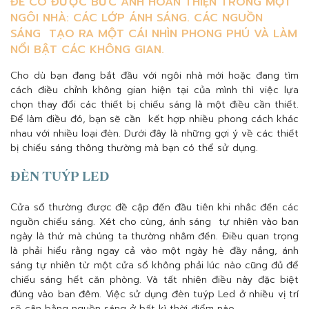
ĐỂ CÓ ĐƯỢC BỨC ẢNH HOÀN THIỆN TRONG MỘT
NGÔI NHÀ: CÁC LỚP ÁNH SÁNG. CÁC NGUỒN
SÁNG TẠO RA MỘT CÁI NHÌN PHONG PHÚ VÀ LÀM
NỔI BẬT CÁC KHÔNG GIAN.
Cho dù bạn đang bắt đầu với ngôi nhà mới hoặc đang tìm
cách điều chỉnh không gian hiện tại của mình thì việc lựa
chọn thay đổi các thiết bị chiếu sáng là một điều cần thiết.
Để làm điều đó, bạn sẽ cần kết hợp nhiều phong cách khác
nhau với nhiều loại đèn. Dưới đây là những gợi ý về các thiết
bị chiếu sáng thông thường mà bạn có thể sử dụng.
ĐÈN TUÝP LED
Cửa sổ thường được đề cập đến đầu tiên khi nhắc đến các
nguồn chiếu sáng. Xét cho cùng, ánh sáng tự nhiên vào ban
ngày là thứ mà chúng ta thường nhắm đến. Điều quan trọng
là phải hiểu rằng ngay cả vào một ngày hè đầy nắng, ánh
sáng tự nhiên từ một cửa sổ không phải lúc nào cũng đủ để
chiếu sáng hết căn phòng. Và tất nhiên điều này đặc biệt
đúng vào ban đêm. Việc sử dụng đèn tuýp Led ở nhiều vị trí
sẽ cân bằng nguồn sáng ở bất kì thời điểm nào.