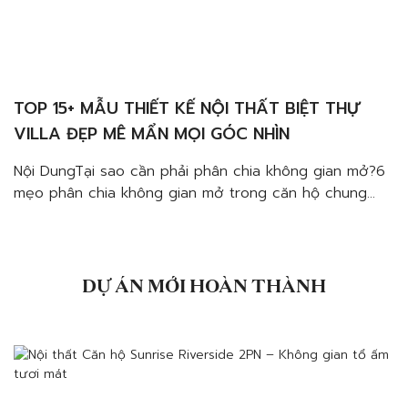
TOP 15+ MẪU THIẾT KẾ NỘI THẤT BIỆT THỰ
VILLA ĐẸP MÊ MẨN MỌI GÓC NHÌN
Nội DungTại sao cần phải phân chia không gian mở?6
mẹo phân chia không gian mở trong căn hộ chung
cưSử dụng tủ, kệ trang tríCửa trượtThay đổi màu sắc
hoặc chất liệuThay đổi độ cao mặt sànVách ngănĐảo
bếp hoặc bàn ăn Thiết kế nội thất biệt thự villa đẹp,
sang trọng xứng tầm […]
DỰ ÁN MỚI HOÀN THÀNH