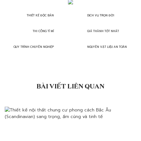
THIẾT KẾ ĐỘC BẢN
DỊCH VỤ TRỌN ĐỜI
THI CÔNG TỈ MỈ
GIÁ THÀNH TỐT NHẤT
QUY TRÌNH CHUYÊN NGHIỆP
NGUYÊN VẬT LIỆU AN TOÀN
BÀI VIẾT LIÊN QUAN