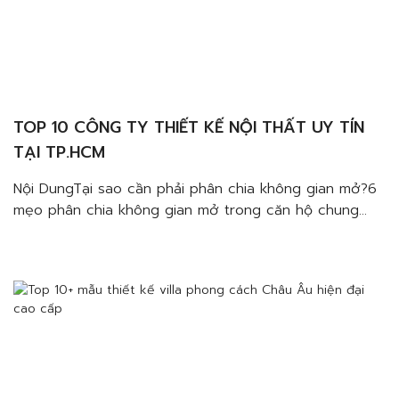
TOP 10 CÔNG TY THIẾT KẾ NỘI THẤT UY TÍN
TẠI TP.HCM
Nội DungTại sao cần phải phân chia không gian mở?6
mẹo phân chia không gian mở trong căn hộ chung
cưSử dụng tủ, kệ trang tríCửa trượtThay đổi màu sắc
hoặc chất liệuThay đổi độ cao mặt sànVách ngănĐảo
bếp hoặc bàn ăn Nếu bạn đang tìm kiếm một đơn vị
thiết kế thi công […]