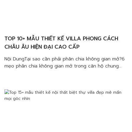
TOP 10+ MẪU THIẾT KẾ VILLA PHONG CÁCH
CHÂU ÂU HIỆN ĐẠI CAO CẤP
Nội DungTại sao cần phải phân chia không gian mở?6
mẹo phân chia không gian mở trong căn hộ chung
cưSử dụng tủ, kệ trang tríCửa trượtThay đổi màu sắc
hoặc chất liệuThay đổi độ cao mặt sànVách ngănĐảo
bếp hoặc bàn ăn Top 10+ mẫu thiết kế villa phong
cách Châu Âu hiện đại […]