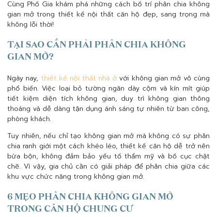
Cùng Phố Gia khám phá những cách bố trí phân chia không
gian mở trong thiết kế nội thất căn hộ đẹp, sang trọng mà
không lỗi thời!
TẠI SAO CẦN PHẢI PHÂN CHIA KHÔNG
GIAN MỞ?
Ngày nay,
thiết kế nội thất nhà ở
với không gian mở vô cùng
phổ biến. Việc loại bỏ tường ngăn dày cộm và kín mít giúp
tiết kiệm diện tích không gian, duy trì không gian thông
thoáng và dễ dàng tận dụng ánh sáng tự nhiên từ ban công,
phòng khách.
Tuy nhiên, nếu chỉ tạo không gian mở mà không có sự phân
chia ranh giới một cách khéo léo, thiết kế căn hộ dễ trở nên
bừa bộn, không đảm bảo yếu tố thẩm mỹ và bố cục chặt
chẽ. Vì vậy, gia chủ cần có giải pháp để phân chia giữa các
khu vực chức năng trong không gian mở.
6 MẸO PHÂN CHIA KHÔNG GIAN MỞ
TRONG CĂN HỘ CHUNG CƯ