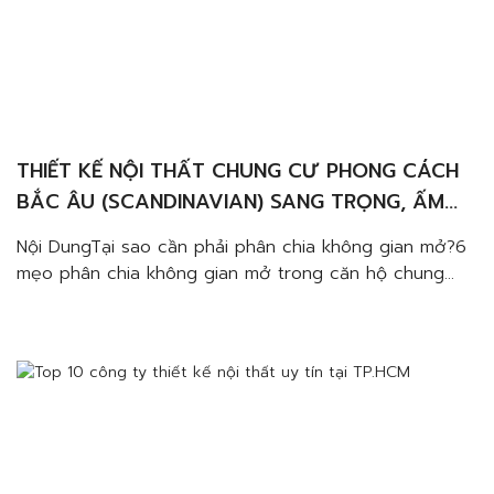
THIẾT KẾ NỘI THẤT CHUNG CƯ PHONG CÁCH
BẮC ÂU (SCANDINAVIAN) SANG TRỌNG, ẤM
CÚNG VÀ TINH TẾ
Nội DungTại sao cần phải phân chia không gian mở?6
mẹo phân chia không gian mở trong căn hộ chung
cưSử dụng tủ, kệ trang tríCửa trượtThay đổi màu sắc
hoặc chất liệuThay đổi độ cao mặt sànVách ngănĐảo
bếp hoặc bàn ăn Nhiều gia đình hiện nay thường lựa
chọn lối thiết kế nội […]