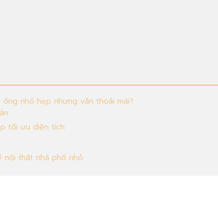
 ống nhỏ hẹp nhưng vẫn thoải mái?
iản
úp tối ưu diện tích
ế nội thất nhà phố nhỏ