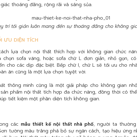
iác thoáng đãng, rộng rãi và sáng sủa.
ày trí tối giản luôn mang đến sự thoáng đãng cho không gi
I ƯU DIỆN TÍCH
 cách lựa chọn nội thất thích hợp với không gian chức nă
a chọn sofa văng, hoặc sofa chữ L đơn giản, nhỏ gọn, có
yển cho các dịp đặc biệt. Bếp chữ I, chữ L sẽ tối ưu cho nh
n ăn cũng là một lựa chọn tuyệt vời.
hất thông minh cũng là một giải pháp cho không gian nhỏ.
 sản phẩm nội thất tích hợp đa chức năng, đồng thời có thể
iúp tiết kiệm một phần diện tích không gian.
rong các
mẫu thiết kế nội thất nhà phố
, người ta thườn
 Sơn tường màu trắng phá bỏ sự ngăn cách, tạo hiệu ứng 