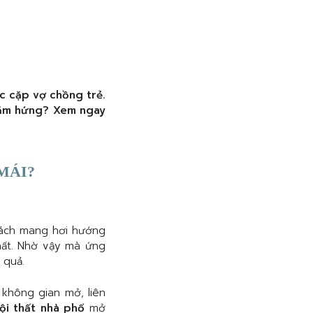
c cặp vợ chồng trẻ.
 cảm hứng? Xem ngay
MÁI?
cách mang hơi hướng
thất. Nhờ vậy mà ứng
 quả.
không gian mở, liên
ội thất nhà phố
mở