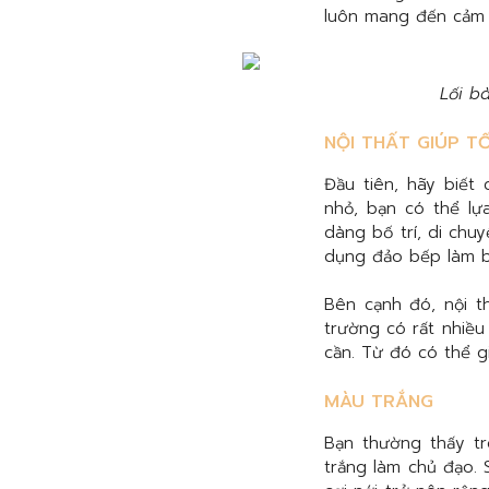
luôn mang đến cảm g
Lối b
NỘI THẤT GIÚP TỐ
Đầu tiên, hãy biết
nhỏ, bạn có thể lự
dàng bố trí, di chu
dụng đảo bếp làm bà
Bên cạnh đó, nội t
trường có rất nhiều
cần. Từ đó có thể g
MÀU TRẮNG
Bạn thường thấy t
trắng làm chủ đạo.