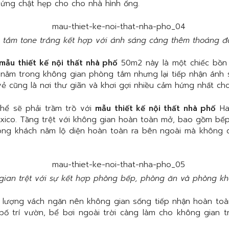
 ứng chật hẹp cho cho nhà hình ống.
 tắm tone trắng kết hợp với ánh sáng càng thêm thoáng đ
mẫu thiết kế nội thất nhà phố
50m2 này là một chiếc bồn
 nằm trong không gian phòng tắm nhưng lại tiếp nhận ánh s
vẻ cũng là nơi thư giãn và khơi gợi nhiều cảm hứng nhất ch
thể sẽ phải trầm trồ với
mẫu thiết kế nội thất nhà phố
Ha
xico. Tầng trệt với không gian hoàn toàn mở, bao gồm bếp,
hòng khách nằm lộ diện hoàn toàn ra bên ngoài mà không 
gian trệt với sự kết hợp phòng bếp, phòng ăn và phòng k
m lượng vách ngăn nên không gian sống tiếp nhận hoàn to
, bố trí vườn, bể bơi ngoài trời càng làm cho không gian 