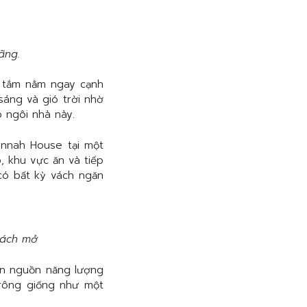
ãng.
 tắm nằm ngay cạnh
áng và gió trời nhờ
o ngôi nhà này.
nnah House tại một
 khu vực ăn và tiếp
có bất kỳ vách ngăn
hách mở
àn nguồn năng lượng
trông giống như một