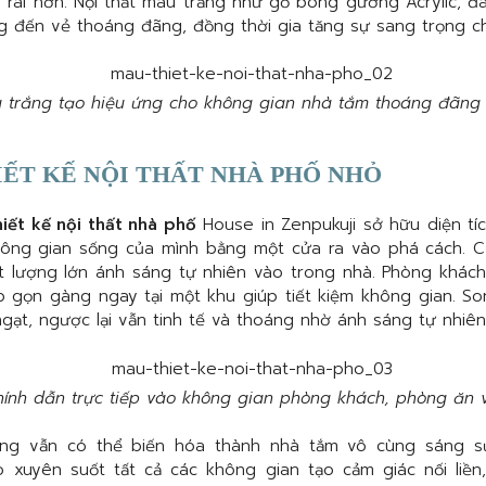
g rãi hơn. Nội thất màu trắng như gỗ bóng gương Acrylic, đ
 đến vẻ thoáng đãng, đồng thời gia tăng sự sang trọng ch
 trắng tạo hiệu ứng cho không gian nhà tắm thoáng đãng
ẾT KẾ NỘI THẤT NHÀ PHỐ NHỎ
iết kế nội thất nhà phố
House in Zenpukuji sở hữu diện tí
ông gian sống của mình bằng một cửa ra vào phá cách. 
út lượng lớn ánh sáng tự nhiên vào trong nhà. Phòng khác
p gọn gàng ngay tại một khu giúp tiết kiệm không gian. S
ngạt, ngược lại vẫn tinh tế và thoáng nhờ ánh sáng tự nhiên
ính dẫn trực tiếp vào không gian phòng khách, phòng ăn 
ng vẫn có thể biến hóa thành nhà tắm vô cùng sáng s
o xuyên suốt tất cả các không gian tạo cảm giác nối liề