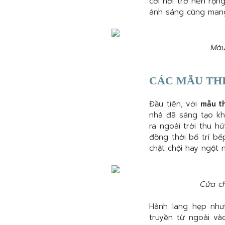
cơi nới trở nên rộn
ánh sáng cũng mang
Màu
CÁC MẪU THI
Đầu tiên, với
mẫu th
nhà đã sáng tạo kh
ra ngoài trời thu h
đồng thời bố trí bế
chật chội hay ngột 
Cửa ch
Hành lang hẹp như
truyền từ ngoài và