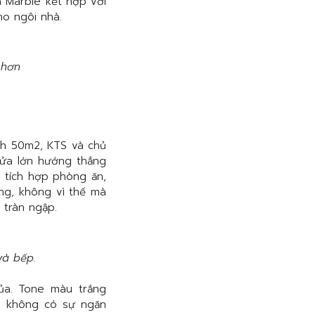
á Marble kết hợp với
o ngôi nhà.
 hơn
ch 50m2, KTS và chủ
Cửa lớn hướng thẳng
h tích hợp phòng ăn,
ong, không vì thế mà
 tràn ngập.
và bếp.
ủa. Tone màu trắng
n, không có sự ngăn