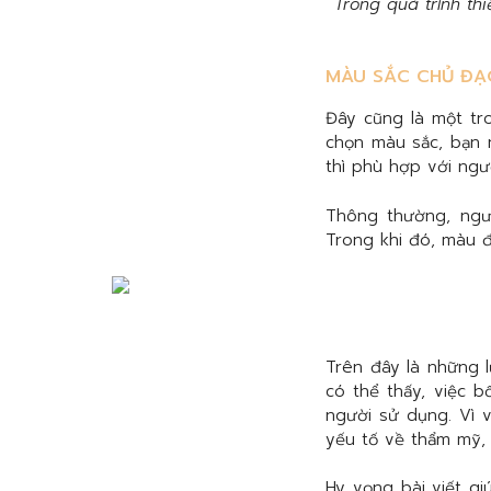
Trong quá trình thi
MÀU SẮC CHỦ ĐẠO
Đây cũng là một tro
chọn màu sắc, bạn
thì phù hợp với ngư
Thông thường, ngư
Trong khi đó, màu đ
Trên đây là những 
có thể thấy, việc b
người sử dụng. Vì 
yếu tố về thẩm mỹ,
Hy vọng bài viết gi