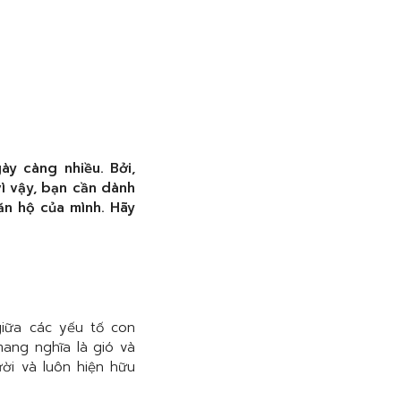
y càng nhiều. Bởi,
ì vậy, bạn cần dành
ăn hộ của mình. Hãy
giữa các yếu tố con
mang nghĩa là gió và
ời và luôn hiện hữu