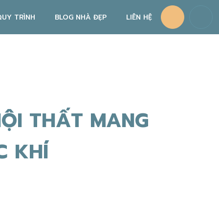
QUY TRÌNH
BLOG NHÀ ĐẸP
LIÊN HỆ
QUY TRÌNH THIẾT KẾ NỘI THẤT
QUY TRÌNH THI CÔNG NỘI THẤT
CHÍNH SÁCH BẢO HÀNH, BẢO TRÌ
NỘI THẤT MANG
 KHÍ