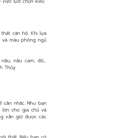
ề việc lựa chọn kiểu
thất căn hộ. Khi lựa
ủ và màu phòng ngủ
âu, nâu cam, đỏ,..
h Thủy.
ể cân nhắc. Như bạn
h lớn cho gia chủ và
ng vẫn giữ được các
nội thất. Nếu bạn có