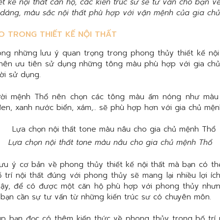
ết kế nội thất căn hộ, các kiến trúc sư sẽ tư vấn cho bạn v
dáng, màu sắc nội thất phù hợp với vận mệnh của gia chủ
 TRONG THIẾT KẾ NỘI THẤT
ng những lưu ý quan trọng trong phong thủy thiết kế nội 
 nên ưu tiên sử dụng những tông màu phù hợp với gia ch
ời sử dụng.
ời mệnh Thổ nên chọn các tông màu ấm nóng như màu n
en, xanh nước biển, xám,.. sẽ phù hợp hơn với gia chủ mện
Lựa chọn nội thất tone màu nâu cho gia chủ mệnh Thổ
lưu ý cơ bản về phong thủy thiết kế nội thất mà bạn có th
ố trí nội thất đúng với phong thủy sẽ mang lại nhiều lợi íc
vậy, để có được một căn hộ phù hợp với phong thủy như
 bạn cần sự tư vấn từ những kiến trúc sư có chuyên môn.
úp bạn đọc có thêm kiến thức về phong thủy trong bố trí 