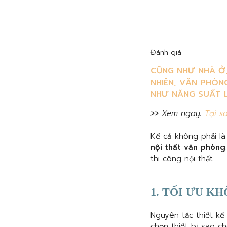
Đánh giá
CŨNG NHƯ NHÀ Ở,
NHIÊN, VĂN PHÒN
NHƯ NĂNG SUẤT 
>> Xem ngay:
Tại s
Kể cả không phải l
nội thất văn phòng
thi công nội thất.
1. TỐI ƯU K
Nguyên tắc thiết kế
chọn thiết bị sao c