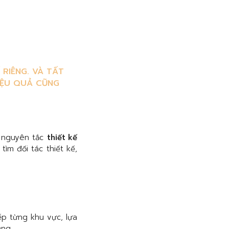
RIÊNG. VÀ TẤT
HIỆU QUẢ CŨNG
c nguyên tắc
thiết kế
tìm đối tác thiết kế,
ếp từng khu vực, lựa
ụng.