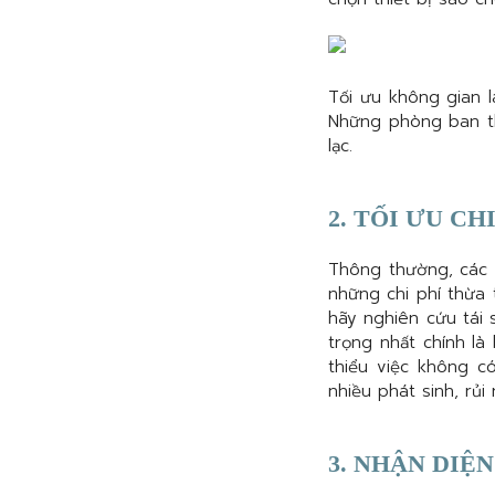
Tối ưu không gian 
Những phòng ban th
lạc.
2. TỐI ƯU CHI
Thông thường, các c
những chi phí thừa 
hãy nghiên cứu tái 
trọng nhất chính là
thiểu việc không c
nhiều phát sinh, rủ
3. NHẬN DIỆ