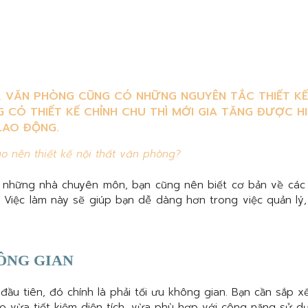
 VĂN PHÒNG CŨNG CÓ NHỮNG NGUYÊN TẮC THIẾT KẾ 
G CÓ THIẾT KẾ CHỈNH CHU THÌ MỚI GIA TĂNG ĐƯỢC 
LAO ĐỘNG.
ao nên thiết kế nội thất văn phòng?
à những nhà chuyên môn, bạn cũng nên biết cơ bản về cá
. Việc làm này sẽ giúp bạn dễ dàng hơn trong việc quản lý, 
HÔNG GIAN
 đầu tiên, đó chính là phải tối ưu không gian. Bạn cần sắp x
ho vừa tiết kiệm diện tích, vừa phù hợp với công năng sử d