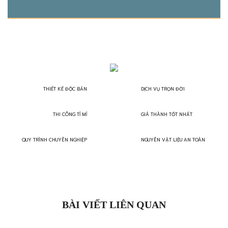
THIẾT KẾ ĐỘC BẢN
DỊCH VỤ TRỌN ĐỜI
THI CÔNG TỈ MỈ
GIÁ THÀNH TỐT NHẤT
QUY TRÌNH CHUYÊN NGHIỆP
NGUYÊN VẬT LIỆU AN TOÀN
BÀI VIẾT LIÊN QUAN