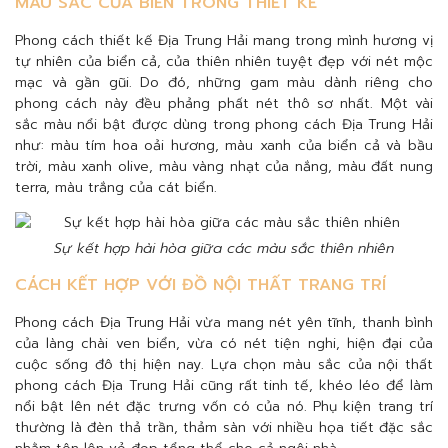
MÀU SẮC CỦA BIỂN TRONG THIẾT KẾ
Phong cách thiết kế Địa Trung Hải mang trong mình hương vị
tự nhiên của biển cả, của thiên nhiên tuyệt đẹp với nét mộc
mạc và gần gũi. Do đó, những gam màu dành riêng cho
phong cách này đều phảng phất nét thô sơ nhất. Một vài
sắc màu nổi bật được dùng trong phong cách Địa Trung Hải
như: màu tím hoa oải hương, màu xanh của biển cả và bầu
trời, màu xanh olive, màu vàng nhạt của nắng, màu đất nung
terra, màu trắng của cát biển.
Sự kết hợp hài hòa giữa các màu sắc thiên nhiên
CÁCH KẾT HỢP VỚI ĐỒ NỘI THẤT TRANG TRÍ
Phong cách Địa Trung Hải vừa mang nét yên tĩnh, thanh bình
của làng chài ven biển, vừa có nét tiện nghi, hiện đại của
cuộc sống đô thị hiện nay. Lựa chọn màu sắc của nội thất
phong cách Địa Trung Hải cũng rất tinh tế, khéo léo để làm
nổi bật lên nét đặc trưng vốn có của nó. Phụ kiện trang trí
thường là đèn thả trần, thảm sàn với nhiều họa tiết đặc sắc