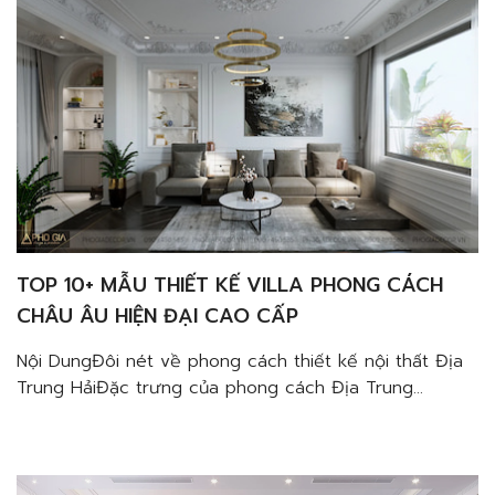
trang trí tườngĐặc trưng cửa mái […]
TOP 10+ MẪU THIẾT KẾ VILLA PHONG CÁCH
CHÂU ÂU HIỆN ĐẠI CAO CẤP
Nội DungĐôi nét về phong cách thiết kế nội thất Địa
Trung HảiĐặc trưng của phong cách Địa Trung
HảiMàu sắc của biển trong thiết kếCách kết hợp với
đồ nội thất trang tríTận dụng các yếu tố thiên
nhiênVật liệu nội thất tự nhiênTạo điểm nhấn từ cách
trang trí tườngĐặc trưng cửa mái […]