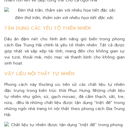
nhằm tôn lên vẻ đẹp tổng thể cho cả ngôi nhà.
Đèn thả trần, thảm sàn với nhiều họa tiết đặc sắc
TẬN DỤNG CÁC YẾU TỐ THIÊN NHIÊN
Dấu ấn đậm nét cho hình ảnh nắng gió biển trong phong
cách Địa Trung Hải chính là yếu tố thiên nhiên. Tất cả được
góp nhặt và sắp xếp tài tình, mang đến cho không gian sự
vui tươi, thoải mái, mộc mạc và thanh bình cho không gian
sinh hoạt.
VẬT LIỆU NỘI THẤT TỰ NHIÊN
Phong cách này thường ưu tiên sử các chất liệu tự nhiên
đặc trưng trong kiến trúc thời Phục Hưng. Những chất liệu
tự nhiên như gốm, sứ, gạch mosaic, đá cẩm thạch, sắt, tre,
nứa,… đều là những chất liệu được tận dụng “triệt để” trong
những ngôi nhà trang trí nội thất theo phong cách Địa Trung
Hải.