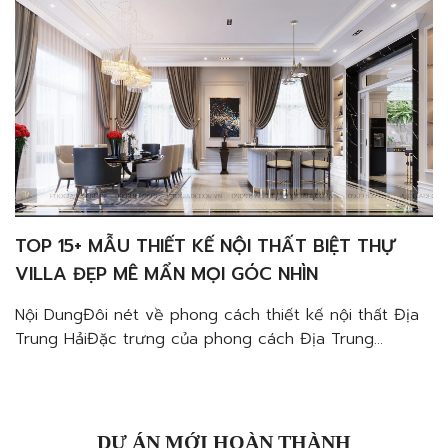
TOP 15+ MẪU THIẾT KẾ NỘI THẤT BIỆT THỰ
VILLA ĐẸP MÊ MẨN MỌI GÓC NHÌN
Nội DungĐôi nét về phong cách thiết kế nội thất Địa
Trung HảiĐặc trưng của phong cách Địa Trung
HảiMàu sắc của biển trong thiết kếCách kết hợp với
đồ nội thất trang tríTận dụng các yếu tố thiên
nhiênVật liệu nội thất tự nhiênTạo điểm nhấn từ cách
trang trí tườngĐặc trưng cửa mái […]
DỰ ÁN MỚI HOÀN THÀNH