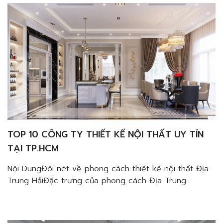
trang trí tườngĐặc trưng cửa mái […]
TOP 10 CÔNG TY THIẾT KẾ NỘI THẤT UY TÍN
TẠI TP.HCM
Nội DungĐôi nét về phong cách thiết kế nội thất Địa
Trung HảiĐặc trưng của phong cách Địa Trung
HảiMàu sắc của biển trong thiết kếCách kết hợp với
đồ nội thất trang tríTận dụng các yếu tố thiên
nhiênVật liệu nội thất tự nhiênTạo điểm nhấn từ cách