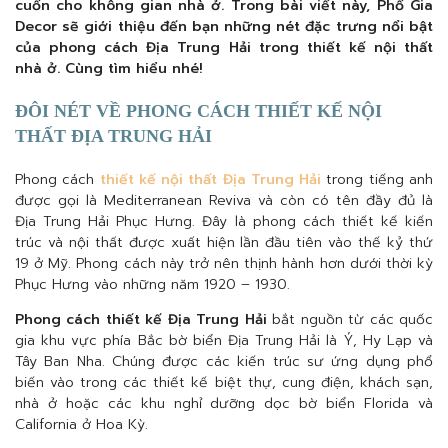
cuốn cho không gian nhà ở. Trong bài viết này, Phố Gia
Decor sẽ giới thiệu đến bạn những nét đặc trưng nổi bật
của phong cách Địa Trung Hải trong thiết kế nội thất
nhà ở. Cùng tìm hiểu nhé!
ĐÔI NÉT VỀ PHONG CÁCH THIẾT KẾ NỘI
THẤT ĐỊA TRUNG HẢI
Phong cách
thiết kế nội thất Địa Trung Hải
trong tiếng anh
được gọi là Mediterranean Reviva và còn có tên đầy đủ là
Địa Trung Hải Phục Hưng. Đây là phong cách thiết kế kiến
trúc và nội thất được xuất hiện lần đầu tiên vào thế kỷ thứ
19 ở Mỹ. Phong cách này trở nên thịnh hành hơn dưới thời kỳ
Phục Hưng vào những năm 1920 – 1930.
Phong cách thiết kế Địa Trung Hải
bắt nguồn từ các quốc
gia khu vực phía Bắc bờ biển Địa Trung Hải là Ý, Hy Lạp và
Tây Ban Nha. Chúng được các kiến trúc sư ứng dụng phổ
biến vào trong các thiết kế biệt thự, cung điện, khách sạn,
nhà ở hoặc các khu nghỉ dưỡng dọc bờ biển Florida và
California ở Hoa Kỳ.