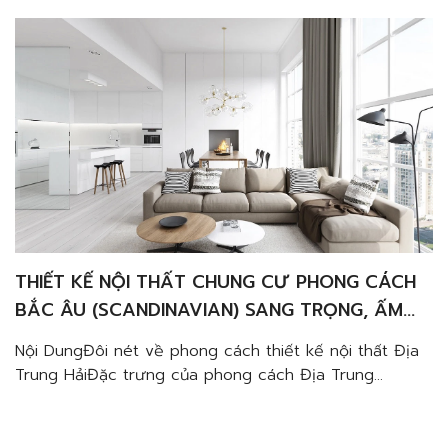
THIẾT KẾ NỘI THẤT CHUNG CƯ PHONG CÁCH
BẮC ÂU (SCANDINAVIAN) SANG TRỌNG, ẤM
CÚNG VÀ TINH TẾ
Nội DungĐôi nét về phong cách thiết kế nội thất Địa
Trung HảiĐặc trưng của phong cách Địa Trung
HảiMàu sắc của biển trong thiết kếCách kết hợp với
đồ nội thất trang tríTận dụng các yếu tố thiên
nhiênVật liệu nội thất tự nhiênTạo điểm nhấn từ cách