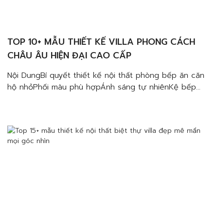
TOP 10+ MẪU THIẾT KẾ VILLA PHONG CÁCH
CHÂU ÂU HIỆN ĐẠI CAO CẤP
Nội DungBí quyết thiết kế nội thất phòng bếp ăn căn
hộ nhỏPhối màu phù hợpÁnh sáng tự nhiênKệ bếp
kịch trần, lược bỏ tay cầmSử dụng nội thất bàn ăn
phù hợpKiểu dáng đèn chiếu sángMẫu thiết kế phòng
bếp ăn nhỏ, đẹp và tiện nghiMẫu bếp ăn căn hộ
65m2 Midtown quận 7Mẫu […]