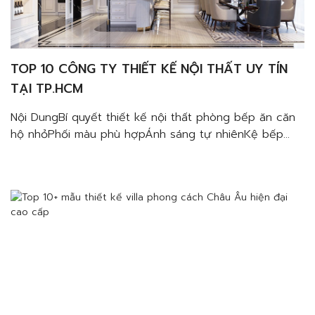
TOP 10 CÔNG TY THIẾT KẾ NỘI THẤT UY TÍN
TẠI TP.HCM
Nội DungBí quyết thiết kế nội thất phòng bếp ăn căn
hộ nhỏPhối màu phù hợpÁnh sáng tự nhiênKệ bếp
kịch trần, lược bỏ tay cầmSử dụng nội thất bàn ăn
phù hợpKiểu dáng đèn chiếu sángMẫu thiết kế phòng
bếp ăn nhỏ, đẹp và tiện nghiMẫu bếp ăn căn hộ
65m2 Midtown quận 7Mẫu […]