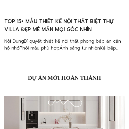
TOP 15+ MẪU THIẾT KẾ NỘI THẤT BIỆT THỰ
VILLA ĐẸP MÊ MẨN MỌI GÓC NHÌN
Nội DungBí quyết thiết kế nội thất phòng bếp ăn căn
hộ nhỏPhối màu phù hợpÁnh sáng tự nhiênKệ bếp
kịch trần, lược bỏ tay cầmSử dụng nội thất bàn ăn
phù hợpKiểu dáng đèn chiếu sángMẫu thiết kế phòng
bếp ăn nhỏ, đẹp và tiện nghiMẫu bếp ăn căn hộ
65m2 Midtown quận 7Mẫu […]
DỰ ÁN MỚI HOÀN THÀNH