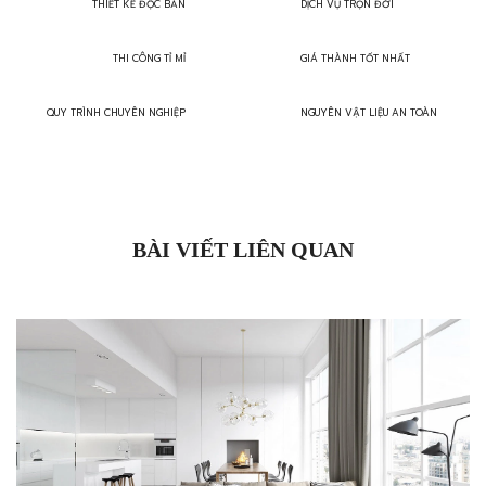
THIẾT KẾ ĐỘC BẢN
DỊCH VỤ TRỌN ĐỜI
THI CÔNG TỈ MỈ
GIÁ THÀNH TỐT NHẤT
QUY TRÌNH CHUYÊN NGHIỆP
NGUYÊN VẬT LIỆU AN TOÀN
BÀI VIẾT LIÊN QUAN