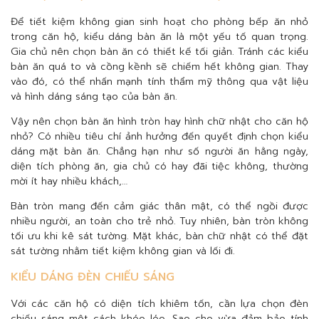
Để tiết kiệm không gian sinh hoạt cho phòng bếp ăn nhỏ
trong căn hộ, kiểu dáng bàn ăn là một yếu tố quan trọng.
Gia chủ nên chọn bàn ăn có thiết kế tối giản. Tránh các kiểu
bàn ăn quá to và cồng kềnh sẽ chiếm hết không gian. Thay
vào đó, có thể nhấn mạnh tính thẩm mỹ thông qua vật liệu
và hình dáng sáng tạo của bàn ăn.
Vậy nên chọn bàn ăn hình tròn hay hình chữ nhật cho căn hộ
nhỏ? Có nhiều tiêu chí ảnh hưởng đến quyết định chọn kiểu
dáng mặt bàn ăn. Chẳng hạn như số người ăn hằng ngày,
diện tích phòng ăn, gia chủ có hay đãi tiệc không, thường
mời ít hay nhiều khách,…
Bàn tròn mang đến cảm giác thân mật, có thể ngồi được
nhiều người, an toàn cho trẻ nhỏ. Tuy nhiên, bàn tròn không
tối ưu khi kê sát tường. Mặt khác, bàn chữ nhật có thể đặt
sát tường nhằm tiết kiệm không gian và lối đi.
KIỂU DÁNG ĐÈN CHIẾU SÁNG
Với các căn hộ có diện tích khiêm tốn, cần lựa chọn đèn
chiếu sáng một cách khéo léo. Sao cho vừa đảm bảo tính