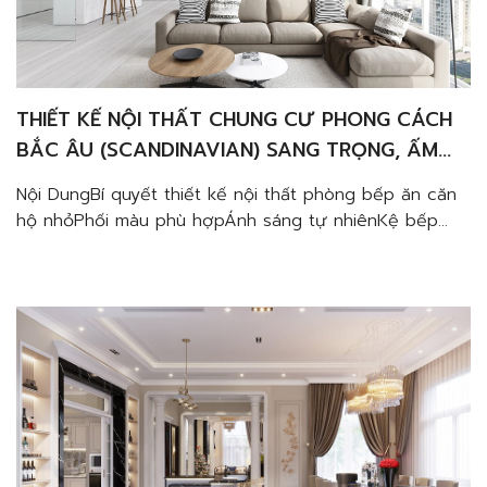
THIẾT KẾ NỘI THẤT CHUNG CƯ PHONG CÁCH
BẮC ÂU (SCANDINAVIAN) SANG TRỌNG, ẤM
CÚNG VÀ TINH TẾ
Nội DungBí quyết thiết kế nội thất phòng bếp ăn căn
hộ nhỏPhối màu phù hợpÁnh sáng tự nhiênKệ bếp
kịch trần, lược bỏ tay cầmSử dụng nội thất bàn ăn
phù hợpKiểu dáng đèn chiếu sángMẫu thiết kế phòng
bếp ăn nhỏ, đẹp và tiện nghiMẫu bếp ăn căn hộ
65m2 Midtown quận 7Mẫu […]