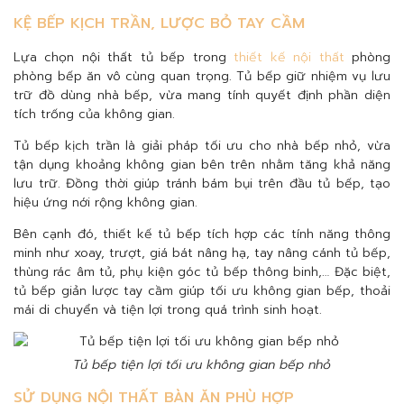
KỆ BẾP KỊCH TRẦN, LƯỢC BỎ TAY CẦM
Lựa chọn nội thất tủ bếp trong
thiết kế nội thất
phòng
phòng bếp ăn vô cùng quan trọng. Tủ bếp giữ nhiệm vụ lưu
trữ đồ dùng nhà bếp, vừa mang tính quyết định phần diện
tích trống của không gian.
Tủ bếp kịch trần là giải pháp tối ưu cho nhà bếp nhỏ, vừa
tận dụng khoảng không gian bên trên nhằm tăng khả năng
lưu trữ. Đồng thời giúp tránh bám bụi trên đầu tủ bếp, tạo
hiệu ứng nới rộng không gian.
Bên cạnh đó, thiết kế tủ bếp tích hợp các tính năng thông
minh như xoay, trượt, giá bát nâng hạ, tay nâng cánh tủ bếp,
thùng rác âm tủ, phụ kiện góc tủ bếp thông binh,… Đặc biệt,
tủ bếp giản lược tay cầm giúp tối ưu không gian bếp, thoải
mái di chuyển và tiện lợi trong quá trình sinh hoạt.
Tủ bếp tiện lợi tối ưu không gian bếp nhỏ
SỬ DỤNG NỘI THẤT BÀN ĂN PHÙ HỢP