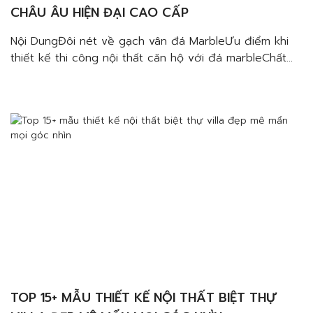
CHÂU ÂU HIỆN ĐẠI CAO CẤP
Nội DungĐôi nét về gạch vân đá MarbleƯu điểm khi
thiết kế thi công nội thất căn hộ với đá marbleChất
lượng và độ bền vượt trộiĐa dạng màu sắc và vân
đáPhù hợp với nhiều không gian, chức năngTiết kiệm
chi phíLưu ý khi sử dụng gạch vân đá Marble Top 10+
mẫu thiết […]
TOP 15+ MẪU THIẾT KẾ NỘI THẤT BIỆT THỰ