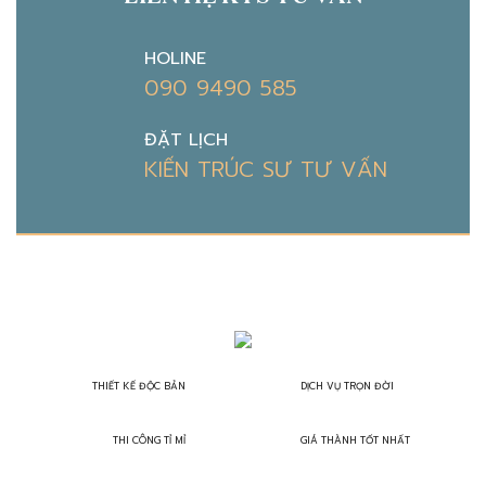
HOLINE
090 9490 585
ĐẶT LỊCH
KIẾN TRÚC SƯ TƯ VẤN
THIẾT KẾ ĐỘC BẢN
DỊCH VỤ TRỌN ĐỜI
THI CÔNG TỈ MỈ
GIÁ THÀNH TỐT NHẤT