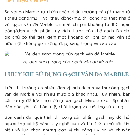
TIẾT KIỆM CHI PHÍ
So với đá Marble tự nhiên nhập khẩu thường có giá thành từ
1 triệu đồng/m2 – vài triệu đồng/m2, thi công nội thất nhà ở
với gạch vân đá Marble chỉ mát chi phí khoảng từ 180 ngàn
đồng/đơn vị sản phẩm tùy kích thước của khổ gạch. Do đó,
gia chủ có thể tiết kiệm một khoảng chi phí lớn mà vẫn sở
hữu một không gian sống đẹp, sang trọng và cao cấp.
Vẻ đẹp sang trọng của gạch vân đá Marble
LƯU Ý KHI SỬ DỤNG GẠCH VÂN ĐÁ MARBLE
Trên thị trường có nhiều đơn vị kinh doanh và thi công gạch
vân đá Marble với nhiều mức giá khác nhau. Tuy nhiên, bạn
cần lưu ý để lựa chọn đúng loại gạch Marble cao cấp nhằm
đảo bảo yếu tố thẩm mỹ, chất lượng và tuổi thọ sử dụng.
Bên cạnh đó, quá trình thi công sản phẩm gạch này đòi hỏi
người thợ có kỹ năng tay nghề cao và tỉ mỉ. Gia chủ cần tìm
hiểu và lựa chọn những đơn vị thi công uy tín và chuyên