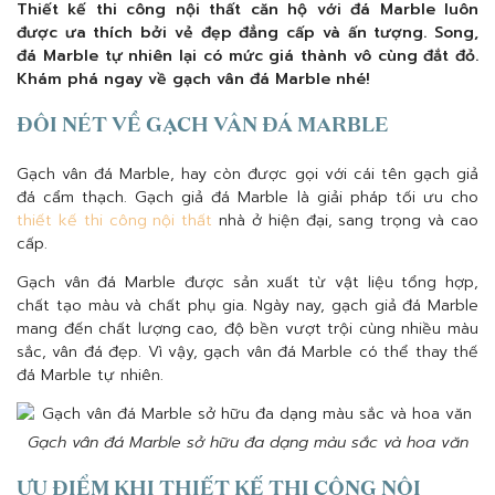
Thiết kế thi công nội thất căn hộ với đá Marble luôn
được ưa thích bởi vẻ đẹp đẳng cấp và ấn tượng. Song,
đá Marble tự nhiên lại có mức giá thành vô cùng đắt đỏ.
Khám phá ngay về gạch vân đá Marble nhé!
ĐÔI NÉT VỀ GẠCH VÂN ĐÁ MARBLE
Gạch vân đá Marble, hay còn được gọi với cái tên gạch giả
đá cẩm thạch. Gạch giả đá Marble là giải pháp tối ưu cho
thiết kế thi công nội thất
nhà ở hiện đại, sang trọng và cao
cấp.
Gạch vân đá Marble được sản xuất từ vật liệu tổng hợp,
chất tạo màu và chất phụ gia. Ngày nay, gạch giả đá Marble
mang đến chất lượng cao, độ bền vượt trội cùng nhiều màu
sắc, vân đá đẹp. Vì vậy, gạch vân đá Marble có thể thay thế
đá Marble tự nhiên.
Gạch vân đá Marble sở hữu đa dạng màu sắc và hoa văn
ƯU ĐIỂM KHI THIẾT KẾ THI CÔNG NỘI