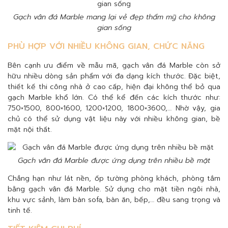
Gạch vân đá Marble mang lại vẻ đẹp thẩm mỹ cho không
gian sống
PHÙ HỢP VỚI NHIỀU KHÔNG GIAN, CHỨC NĂNG
Bên cạnh ưu điểm về mẫu mã, gạch vân đá Marble còn sở
hữu nhiều dòng sản phẩm với đa dạng kích thước. Đặc biệt,
thiết kế thi công nhà ở cao cấp, hiện đại không thể bỏ qua
gạch Marble khổ lớn. Có thể kể đến các kích thước như:
750×1500, 800×1600, 1200×1200, 1800×3600,… Nhờ vậy, gia
chủ có thể sử dụng vật liệu này với nhiều không gian, bề
mặt nội thất.
Gạch vân đá Marble được ứng dụng trên nhiều bề mặt
Chẳng hạn như lát nền, ốp tường phòng khách, phòng tắm
bằng gạch vân đá Marble. Sử dụng cho mặt tiền ngôi nhà,
khu vực sảnh, làm bàn sofa, bàn ăn, bếp,… đều sang trọng và
tinh tế.