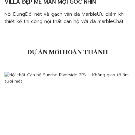
VILLA ĐẸP MÊ MẨN MỌI GÓC NHÌN
Nội DungĐôi nét về gạch vân đá MarbleƯu điểm khi
thiết kế thi công nội thất căn hộ với đá marbleChất
lượng và độ bền vượt trộiĐa dạng màu sắc và vân
đáPhù hợp với nhiều không gian, chức năngTiết kiệm
chi phíLưu ý khi sử dụng gạch vân đá Marble Thiết kế
nội thất […]
DỰ ÁN MỚI HOÀN THÀNH