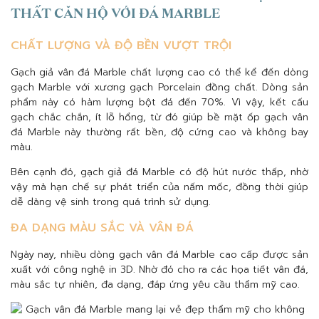
THẤT CĂN HỘ VỚI ĐÁ MARBLE
CHẤT LƯỢNG VÀ ĐỘ BỀN VƯỢT TRỘI
Gạch giả vân đá Marble chất lượng cao có thể kể đến dòng
gạch Marble với xương gạch Porcelain đồng chất. Dòng sản
phẩm này có hàm lượng bột đá đến 70%. Vì vậy, kết cấu
gạch chắc chắn, ít lỗ hổng, từ đó giúp bề mặt ốp gạch vân
đá Marble này thường rất bền, độ cứng cao và không bay
màu.
Bên cạnh đó, gạch giả đá Marble có độ hút nước thấp, nhờ
vậy mà hạn chế sự phát triển của nấm mốc, đồng thời giúp
dễ dàng vệ sinh trong quá trình sử dụng.
ĐA DẠNG MÀU SẮC VÀ VÂN ĐÁ
Ngày nay, nhiều dòng gạch vân đá Marble cao cấp được sản
xuất với công nghệ in 3D. Nhờ đó cho ra các họa tiết vân đá,
màu sắc tự nhiên, đa dạng, đáp ứng yêu cầu thẩm mỹ cao.