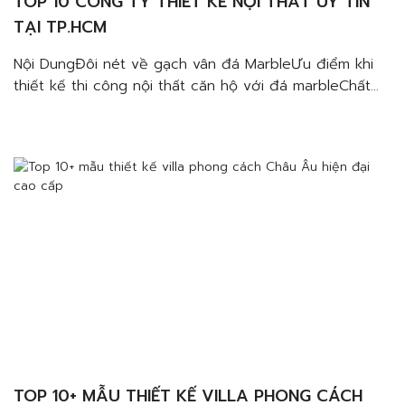
TOP 10 CÔNG TY THIẾT KẾ NỘI THẤT UY TÍN
TẠI TP.HCM
Nội DungĐôi nét về gạch vân đá MarbleƯu điểm khi
thiết kế thi công nội thất căn hộ với đá marbleChất
lượng và độ bền vượt trộiĐa dạng màu sắc và vân
đáPhù hợp với nhiều không gian, chức năngTiết kiệm
chi phíLưu ý khi sử dụng gạch vân đá Marble Nếu bạn
đang tìm […]
TOP 10+ MẪU THIẾT KẾ VILLA PHONG CÁCH