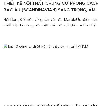
THIẾT KẾ NỘI THẤT CHUNG CƯ PHONG CÁCH
BẮC ÂU (SCANDINAVIAN) SANG TRỌNG, ẤM
CÚNG VÀ TINH TẾ
Nội DungĐôi nét về gạch vân đá MarbleƯu điểm khi
thiết kế thi công nội thất căn hộ với đá marbleChất
lượng và độ bền vượt trộiĐa dạng màu sắc và vân
đáPhù hợp với nhiều không gian, chức năngTiết kiệm
chi phíLưu ý khi sử dụng gạch vân đá Marble Nhiều
gia đình hiện […]