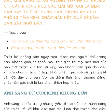
GÁC MÁI ĐANG LÀ XU HƯỚNG. TUY NHIÊN, KHÔNG
CHỈ CĂN PHÒNG NGỦ GÁC MÁI MỚI GỌI LÀ ĐẸP.
BẠN HÃY THỬ SỬ DỤNG CĂN PHÒNG ẤY CHO
PHÒNG TẮM XEM. CHẮC HẲN KẾT QUẢ SẼ LÀM
BẠN BẤT NGỜ ĐẤY.
>> Xem ngay:
Tại sao phải thiết kế tầng gác mái cho nhà phố?
Những nguyên tắc trong thiết kế gác mái
Thiết kế phòng tắm ngày một được mọi người chú trọng
hơn. Không gian có thoải mái, thư giãn thì mọi mệt mỏi của
bạn mới được xua tan. Vì vậy, bạn không cần quá đau đầu
khi lựa chọn vị trí phù hợp. Phòng tắm gác mái sẽ giải quyết
vấn đề đấy cho bạn. Với ưu điểm tĩnh lặng, thoáng đãng,
chắc hẳn gác mái là lựa chọn thích hợp nhất.
ÁNH SÁNG TỪ CỬA KÍNH KHUNG LỚN
Ánh sáng là một trong những yếu tố tạo nên sự thành công
của thiết kế. Và khu vực gác mái luôn đặc trưng cho điều