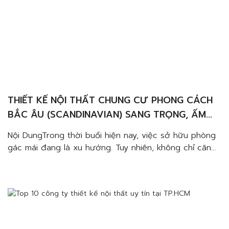
THIẾT KẾ NỘI THẤT CHUNG CƯ PHONG CÁCH
BẮC ÂU (SCANDINAVIAN) SANG TRỌNG, ẤM
CÚNG VÀ TINH TẾ
Nội DungTrong thời buổi hiện nay, việc sở hữu phòng
gác mái đang là xu hướng. Tuy nhiên, không chỉ căn
phòng ngủ gác mái mới gọi là đẹp. Bạn hãy thử sử
dụng căn phòng ấy cho phòng tắm xem. Chắc hẳn
kết quả sẽ làm bạn bất ngờ đấy.Ánh sáng từ cửa kính
[…]